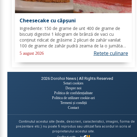
Cheesecake cu căpșuni
Ingrediente: 150 de grame de unt 400 de grame de
biscuiți digestivi 1 kilogram de brânză de vaci cu
conținut ridicat de grăsime 2 plicuri de zahăr vanilat
100 de grame de zahăr pudră zeama de la o jumătate
de lămâie 600 de mililitri de smântână pentru frișcă 4
Retete culinare
5 august 2026
foi de gelatină hidratate în apă rece...
2026
Dorohoi News | All Rights Reserved
Setari cookies
Despre noi
Politica de confidențialitate
Politica de utilizare cookie-uri
Termeni și condiții
Contact
Continutul acestui site (texte, descrieri, caracteristici, imagini, forma de
prezentare etc.) nu poate fi reprodus sau utilizat fara acordul in scris al
proprietarului acestui site.