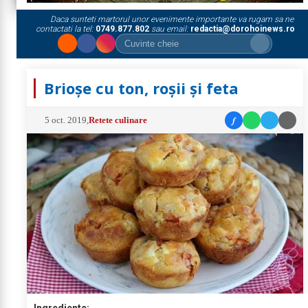
Daca sunteti martorul unor evenimente importante va rugam sa ne
contactati la tel:
0749.877.802
sau email:
redactia@dorohoinews.ro
Brioșe cu ton, roșii și feta
f
5 oct. 2019
,
Retete culinare