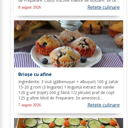
de Preparare: Clătiți fructele înainte de utilizare. Se taie
piersicile, nectarinele și caisele în felii subțiri. Stoarceți
Retete culinare
8 august 2026
lămâia și...
Brioșe cu afine
Ingrediente: 3 ouă (gălbenușuri + albușuri) 100 g zahăr
15-20 g rom (3 lingurițe) 1 linguriță extract de vanilie
120 g unt (topit) 200 g făină 1/2 pliculeț praf de copt
125 g afine Mod de Preparare: Se amestecă
gălbenușurile cu zahărul, romul și vanilia. Se adaugă
Retete culinare
7 august 2026
untul topit, făina și praful de...