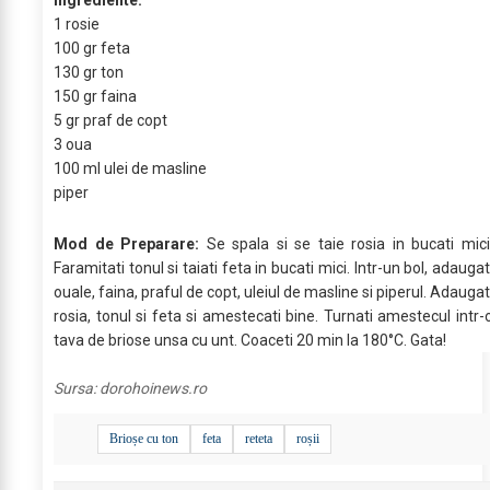
Ingrediente:
1 rosie
100 gr feta
130 gr ton
150 gr faina
5 gr praf de copt
3 oua
100 ml ulei de masline
piper
Mod de Preparare:
Se spala si se taie rosia in bucati mici
Faramitati tonul si taiati feta in bucati mici. Intr-un bol, adaugat
ouale, faina, praful de copt, uleiul de masline si piperul. Adaugat
rosia, tonul si feta si amestecati bine. Turnati amestecul intr-
tava de briose unsa cu unt. Coaceti 20 min la 180°C. Gata!
Sursa:
dorohoinews.ro
Brioșe cu ton
feta
reteta
roșii