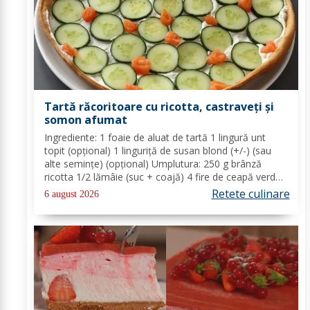
Tartă răcoritoare cu ricotta, castraveți și
somon afumat
Ingrediente: 1 foaie de aluat de tartă 1 lingură unt
topit (opțional) 1 linguriță de susan blond (+/-) (sau
alte semințe) (opțional) Umplutura: 250 g brânză
ricotta 1/2 lămâie (suc + coajă) 4 fire de ceapă verde
(+/-) piper Toppinguri: 1 castravete 80 gr somon
Retete culinare
6 august 2026
afumat 1 linguriță semințe de susan...