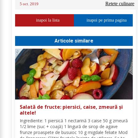
Retete culinare
5 oct. 2019
inapoi la lista
inapoi pe prima pagina
Articole similare
Salată de fructe: piersici, caise, zmeură și
altele!
Ingrediente: 1 piersică 1 nectarină 3 caise 50 g zmeură
1/2 lime (suc + coajă) 1 lingură de sirop de agave
frunze proaspete de busuioc 10 g migdale feliate Mod