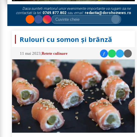
Daca sunteti martorul unor evenimente importante va rugam sa ne
contactati la tel:
0749.877.802
sau email:
redactia@dorohoinews.ro
Rulouri cu somon și brânză
f
11 mai 2023
,
Retete culinare