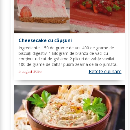
Cheesecake cu căpșuni
Ingrediente: 150 de grame de unt 400 de grame de
biscuiți digestivi 1 kilogram de brânză de vaci cu
conținut ridicat de grăsime 2 plicuri de zahăr vanilat
100 de grame de zahăr pudră zeama de la o jumătate
de lămâie 600 de mililitri de smântână pentru frișcă 4
Retete culinare
5 august 2026
foi de gelatină hidratate în apă rece...