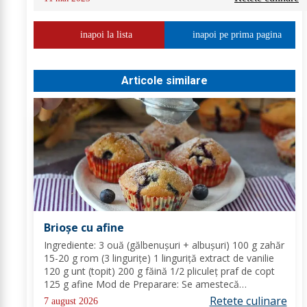
inapoi la lista
inapoi pe prima pagina
Articole similare
Brioșe cu afine
Ingrediente: 3 ouă (gălbenușuri + albușuri) 100 g zahăr
15-20 g rom (3 lingurițe) 1 linguriță extract de vanilie
120 g unt (topit) 200 g făină 1/2 pliculeț praf de copt
125 g afine Mod de Preparare: Se amestecă
gălbenușurile cu zahărul, romul și vanilia. Se adaugă
Retete culinare
7 august 2026