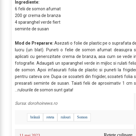
Ingrediente:
6 felii de somon afumat
200 gr crema de branza
4 sparanghel verde fiert
seminte de susan
Mod de Preparare:
Asezati o folie de plastic pe o suprafata d
lucru (un blat). Puneti o felie de somon afumat deasupra s
aplicati cu generozitate crema de branza, asa cum se vede i
fotografie. Adaugati un sparanghel verde in mijloc si rulati feli
de somon. Apoi infasurati folia de plastic si puneti la frigide
pentru cateva ore. Dupa ce scoateti din frigider, scoateti folia s
presarati seminte de susan. Taiati felii de aproximativ 1 cm s
...rulourile de somon sunt gata!
Sursa:
dorohoinews.ro
brânză
reteta
rulouri
Somon
Retete culinare
11 mai 2023