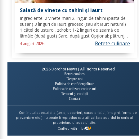
Salată de vinete cu tahini și iaurt
Ingrediente: 2 vinete mari 2 linguri de tahini (pasta de
susan) 3 linguri de iaurt grecesc (sau alt iaurt natural)
1 cățel de usturoi, zdrobit 1-2 linguri de zeamă de
lămâie (după gust) Sare, după gust Opțional: pătrunjel
proaspăt tocat pentru decor Mod de preparare: Coace
Retete culinare
4 august 2026
vinetele pe grătar sau în...
2026
Dorohoi News | All Rights Reserved
Setari cookies
Despre noi
Politica de confidențialitate
Politica de utilizare cookie-uri
Termeni și condiții
Contact
Continutul acestui site (texte, descrieri, caracteristici, imagini, forma de
prezentare etc.) nu poate fi reprodus sau utilizat fara acordul in scris al
proprietarului acestui site.
Crafted with
by