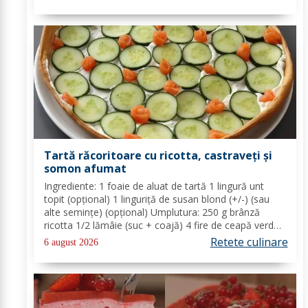
untul topit, făina și praful de...
Tartă răcoritoare cu ricotta, castraveți și
somon afumat
Ingrediente: 1 foaie de aluat de tartă 1 lingură unt
topit (opțional) 1 linguriță de susan blond (+/-) (sau
alte semințe) (opțional) Umplutura: 250 g brânză
ricotta 1/2 lămâie (suc + coajă) 4 fire de ceapă verde
(+/-) piper Toppinguri: 1 castravete 80 gr somon
Retete culinare
6 august 2026
afumat 1 linguriță semințe de susan...