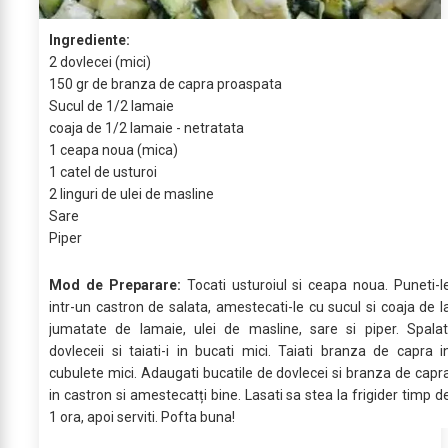
Ingrediente:
2 dovlecei (mici)
150 gr de branza de capra proaspata
Sucul de 1/2 lamaie
coaja de 1/2 lamaie - netratata
1 ceapa noua (mica)
1 catel de usturoi
2 linguri de ulei de masline
Sare
Piper
Mod de Preparare:
Tocati usturoiul si ceapa noua. Puneti-l
intr-un castron de salata, amestecati-le cu sucul si coaja de l
jumatate de lamaie, ulei de masline, sare si piper. Spalat
dovleceii si taiati-i in bucati mici. Taiati branza de capra i
cubulete mici. Adaugati bucatile de dovlecei si branza de capr
in castron si amestecatți bine. Lasati sa stea la frigider timp d
1 ora, apoi serviti. Pofta buna!