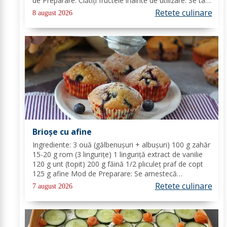
de Preparare: Clătiți fructele înainte de utilizare. Se taie
piersicile, nectarinele și caisele în felii subțiri. Stoarceți
Retete culinare
8 august 2026
lămâia și...
Brioșe cu afine
Ingrediente: 3 ouă (gălbenușuri + albușuri) 100 g zahăr
15-20 g rom (3 lingurițe) 1 linguriță extract de vanilie
120 g unt (topit) 200 g făină 1/2 pliculeț praf de copt
125 g afine Mod de Preparare: Se amestecă
gălbenușurile cu zahărul, romul și vanilia. Se adaugă
Retete culinare
7 august 2026
untul topit, făina și praful de...