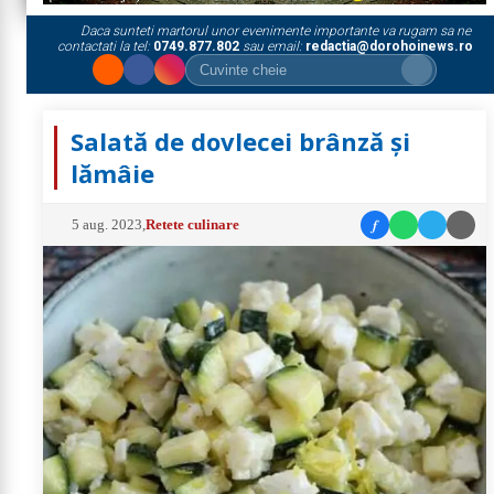
Daca sunteti martorul unor evenimente importante va rugam sa ne
contactati la tel:
0749.877.802
sau email:
redactia@dorohoinews.ro
Salată de dovlecei brânză și
lămâie
f
5 aug. 2023
,
Retete culinare