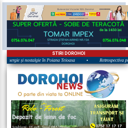
STIRI DOROHOI
: Energie și nostalgie în Poiana Teioasa
•
Retrospectiva prim