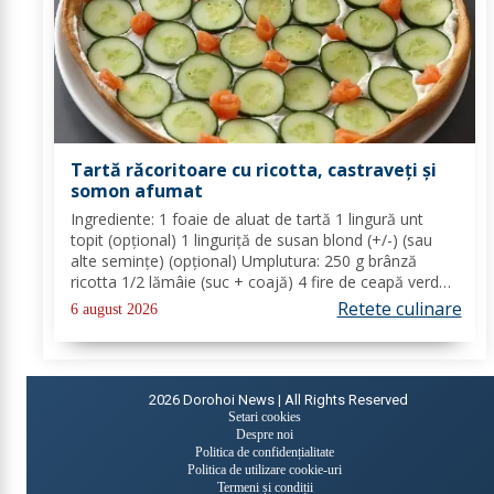
Tartă răcoritoare cu ricotta, castraveți și
somon afumat
Ingrediente: 1 foaie de aluat de tartă 1 lingură unt
topit (opțional) 1 linguriță de susan blond (+/-) (sau
alte semințe) (opțional) Umplutura: 250 g brânză
ricotta 1/2 lămâie (suc + coajă) 4 fire de ceapă verde
(+/-) piper Toppinguri: 1 castravete 80 gr somon
Retete culinare
6 august 2026
afumat 1 linguriță semințe de susan...
2026
Dorohoi News | All Rights Reserved
Setari cookies
Despre noi
Politica de confidențialitate
Politica de utilizare cookie-uri
Termeni și condiții