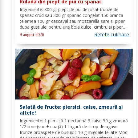
Ruladă din piept de pui cu spanac
Ingrediente: 800 gr piept de pui dezosat frunze de
spanac crud sau 200 gr spanac congelat 150 branza
telemea 100 gr cascaval sau mozzarella sare si piper
dupa gust ulei pentru uns boia dulce, cimbru si piper
alb pentru crusta vin alb (150 ml) Mod de Preparare:
Retete culinare
9 august 2026
Spalam carnea si o tamponam cu un...
Salată de fructe: piersici, caise, zmeură și
altele!
Ingrediente: 1 piersică 1 nectarină 3 caise 50 g zmeură
1/2 lime (suc + coajă) 1 lingură de sirop de agave
frunze proaspete de busuioc 10 g migdale feliate Mod