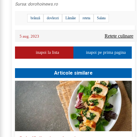
Sursa:
dorohoinews.ro
brânză
dovlecei
Lămâie
reteta
Salata
Retete culinare
5 aug. 2023
inapoi la lista
inapoi pe prima pagina
Articole similare