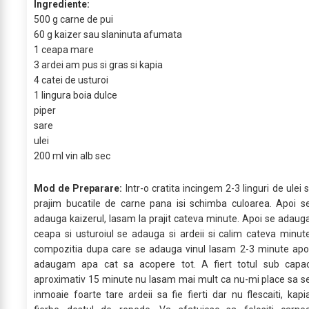
Ingrediente:
500 g carne de pui
60 g kaizer sau slaninuta afumata
1 ceapa mare
3 ardei am pus si gras si kapia
4 catei de usturoi
1 lingura boia dulce
piper
sare
ulei
200 ml vin alb sec
Mod de Preparare:
Intr-o cratita incingem 2-3 linguri de ulei s
prajim bucatile de carne pana isi schimba culoarea. Apoi s
adauga kaizerul, lasam la prajit cateva minute. Apoi se adaug
ceapa si usturoiul se adauga si ardeii si calim cateva minut
compozitia dupa care se adauga vinul lasam 2-3 minute apo
adaugam apa cat sa acopere tot. A fiert totul sub capa
aproximativ 15 minute nu lasam mai mult ca nu-mi place sa s
inmoaie foarte tare ardeii sa fie fierti dar nu flescaiti, kapi