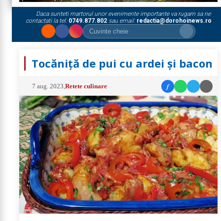
Daca sunteti martorul unor evenimente importante va rugam sa ne
contactati la tel:
0749.877.802
sau email:
redactia@dorohoinews.ro
Tocăniță de pui cu ardei și bacon
f
7 aug. 2023
,
Retete culinare