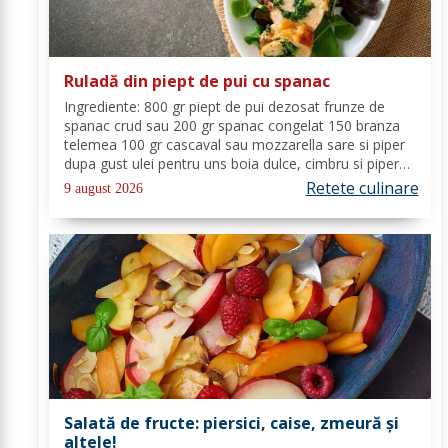
Ruladă din piept de pui cu spanac
Ingrediente: 800 gr piept de pui dezosat frunze de
spanac crud sau 200 gr spanac congelat 150 branza
telemea 100 gr cascaval sau mozzarella sare si piper
dupa gust ulei pentru uns boia dulce, cimbru si piper
alb pentru crusta vin alb (150 ml) Mod de Preparare:
Retete culinare
9 august 2026
Spalam carnea si o tamponam cu un...
Salată de fructe: piersici, caise, zmeură și
altele!