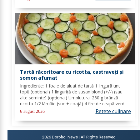
untul topit, făina și praful de...
Tartă răcoritoare cu ricotta, castraveți și
somon afumat
Ingrediente: 1 foaie de aluat de tartă 1 lingură unt
topit (opțional) 1 linguriță de susan blond (+/-) (sau
alte semințe) (opțional) Umplutura: 250 g brânză
ricotta 1/2 lămâie (suc + coajă) 4 fire de ceapă verde
(+/-) piper Toppinguri: 1 castravete 80 gr somon
Retete culinare
6 august 2026
afumat 1 linguriță semințe de susan...
2026
Dorohoi News | All Rights Reserved