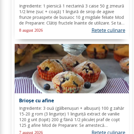
Ingrediente: 1 piersică 1 nectarină 3 caise 50 g zmeură
1/2 lime (suc + coajă) 1 lingură de sirop de agave
frunze proaspete de busuioc 10 g migdale feliate Mod
de Preparare: Clătiți fructele înainte de utilizare. Se taie
piersicile, nectarinele și caisele în felii subțiri. Stoarceți
Retete culinare
8 august 2026
lămâia și...
Brioșe cu afine
Ingrediente: 3 ouă (gălbenușuri + albușuri) 100 g zahăr
15-20 g rom (3 lingurițe) 1 linguriță extract de vanilie
120 g unt (topit) 200 g făină 1/2 pliculeț praf de copt
125 g afine Mod de Preparare: Se amestecă
gălbenușurile cu zahărul, romul și vanilia. Se adaugă
Retete culinare
7 august 2026