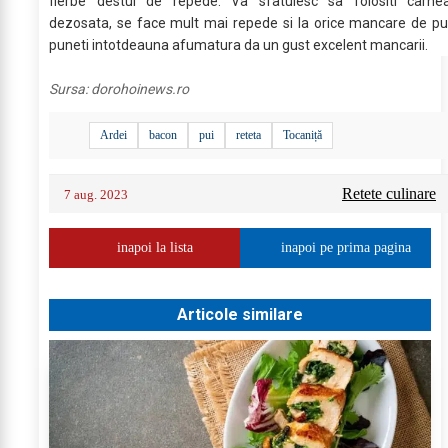
fierbe destul de repede. Va sfatuiesc sa folositi carne
dezosata, se face mult mai repede si la orice mancare de pu
puneti intotdeauna afumatura da un gust excelent mancarii.
Sursa:
dorohoinews.ro
Ardei
bacon
pui
reteta
Tocaniță
Retete culinare
7 aug. 2023
inapoi la lista
inapoi pe prima pagina
Articole similare