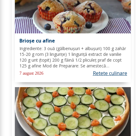
Brioșe cu afine
Ingrediente: 3 ouă (gălbenușuri + albușuri) 100 g zahăr
15-20 g rom (3 lingurițe) 1 linguriță extract de vanilie
120 g unt (topit) 200 g făină 1/2 pliculeț praf de copt
125 g afine Mod de Preparare: Se amestecă
gălbenușurile cu zahărul, romul și vanilia. Se adaugă
Retete culinare
7 august 2026
untul topit, făina și praful de...