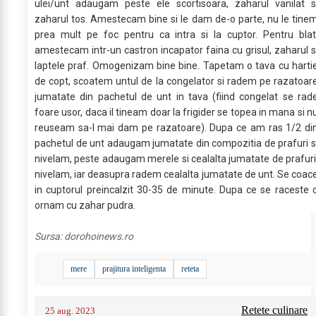
ulei/unt adaugam peste ele scortisoara, zaharul vanilat s
zaharul tos. Amestecam bine si le dam de-o parte, nu le tine
prea mult pe foc pentru ca intra si la cuptor. Pentru blat
amestecam intr-un castron incapator faina cu grisul, zaharul s
laptele praf. Omogenizam bine bine. Tapetam o tava cu harti
de copt, scoatem untul de la congelator si radem pe razatoar
jumatate din pachetul de unt in tava (fiind congelat se rad
foare usor, daca il tineam doar la frigider se topea in mana si n
reuseam sa-l mai dam pe razatoare). Dupa ce am ras 1/2 di
pachetul de unt adaugam jumatate din compozitia de prafuri s
nivelam, peste adaugam merele si cealalta jumatate de prafuri
nivelam, iar deasupra radem cealalta jumatate de unt. Se coac
in cuptorul preincalzit 30-35 de minute. Dupa ce se raceste 
ornam cu zahar pudra.
Sursa:
dorohoinews.ro
mere
prajitura inteligenta
reteta
Retete culinare
25 aug. 2023