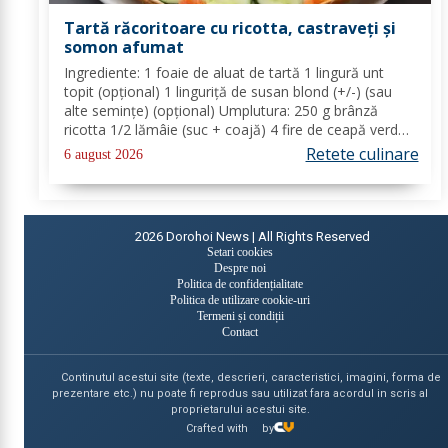
Tartă răcoritoare cu ricotta, castraveți și
somon afumat
Ingrediente: 1 foaie de aluat de tartă 1 lingură unt
topit (opțional) 1 linguriță de susan blond (+/-) (sau
alte semințe) (opțional) Umplutura: 250 g brânză
ricotta 1/2 lămâie (suc + coajă) 4 fire de ceapă verde
(+/-) piper Toppinguri: 1 castravete 80 gr somon
Retete culinare
6 august 2026
afumat 1 linguriță semințe de susan...
2026
Dorohoi News | All Rights Reserved
Setari cookies
Despre noi
Politica de confidențialitate
Politica de utilizare cookie-uri
Termeni și condiții
Contact
Continutul acestui site (texte, descrieri, caracteristici, imagini, forma de
prezentare etc.) nu poate fi reprodus sau utilizat fara acordul in scris al
proprietarului acestui site.
Crafted with
by