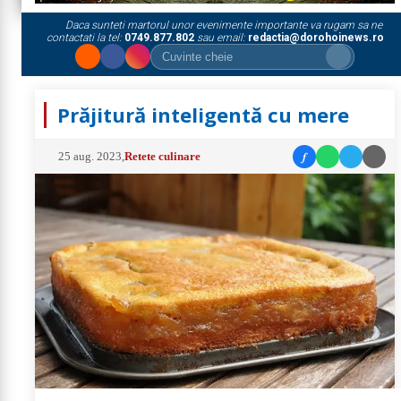
Daca sunteti martorul unor evenimente importante va rugam sa ne
contactati la tel:
0749.877.802
sau email:
redactia@dorohoinews.ro
Prăjitură inteligentă cu mere
f
25 aug. 2023
,
Retete culinare