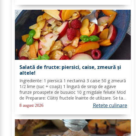
Salată de fructe: piersici, caise, zmeură și
altele!
Ingrediente: 1 piersică 1 nectarină 3 caise 50 g zmeură
1/2 lime (suc + coajă) 1 lingură de sirop de agave
frunze proaspete de busuioc 10 g migdale feliate Mod
de Preparare: Clătiți fructele înainte de utilizare. Se taie
piersicile, nectarinele și caisele în felii subțiri. Stoarceți
Retete culinare
8 august 2026
lămâia și...