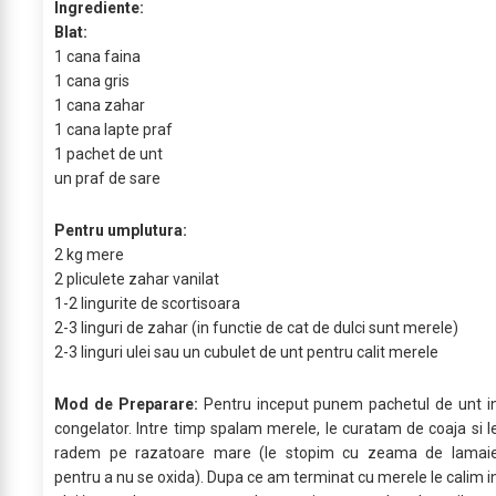
Ingrediente:
Blat:
1 cana faina
1 cana gris
1 cana zahar
1 cana lapte praf
1 pachet de unt
un praf de sare
Pentru umplutura:
2 kg mere
2 pliculete zahar vanilat
1-2 lingurite de scortisoara
2-3 linguri de zahar (in functie de cat de dulci sunt merele)
2-3 linguri ulei sau un cubulet de unt pentru calit merele
Mod de Preparare:
Pentru inceput punem pachetul de unt i
congelator. Intre timp spalam merele, le curatam de coaja si l
radem pe razatoare mare (le stopim cu zeama de lamai
pentru a nu se oxida). Dupa ce am terminat cu merele le calim i