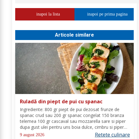
inapoi la lista
inapoi pe prima pagina
Articole similare
Ruladă din piept de pui cu spanac
Ingrediente: 800 gr piept de pui dezosat frunze de
spanac crud sau 200 gr spanac congelat 150 branza
telemea 100 gr cascaval sau mozzarella sare si piper
dupa gust ulei pentru uns boia dulce, cimbru si piper
alb pentru crusta vin alb (150 ml) Mod de Preparare:
Retete culinare
9 august 2026
Spalam carnea si o tamponam cu un...