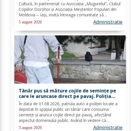
singură sărbătoare!
Cultură, în parteneriat cu Asociația „Mugurelul”, Clubul
Copiilor Dorohoi și Asociația Meșterilor Populari din
Moldova – Iași, invită întreaga comunitate să
participe, în perioada 28–30 august 2026, la
Administratie
5 august 2026
evenimentul „Dorohoiul, în Sărbătoare!”....
Tânăr pus să măture cojile de seminţe pe
care le aruncase direct pe pavaj. Poliţia
Locală Dorohoi: Respectul față de spațiul
În data de 01.08.2026, patrula auto a poliției locale a
comun trebuie să fie o prioritate pentru
depistat în spațiul public un tânăr care consuma
fiecare dintre noi”
semințe și arunca cojile direct pe pavaj, afectând
aspectul domeniului public. Având în vedere că
prioritatea Poliției Locale este prevenția și educarea
Administratie
3 august 2026