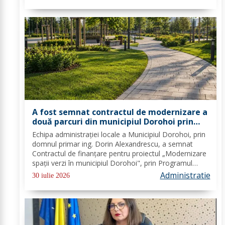
spiritului civic, polițiștii l-au...
A fost semnat contractul de modernizare a
două parcuri din municipiul Dorohoi prin
fonduri europene
Echipa administrației locale a Municipiul Dorohoi, prin
domnul primar ing. Dorin Alexandrescu, a semnat
Contractul de finanțare pentru proiectul „Modernizare
spații verzi în municipiul Dorohoi", prin Programul
Regional 2021–2027 - Prioritatea de investiții 3. Nord-
Administratie
30 iulie 2026
Est - O regiune durabilă, mai...