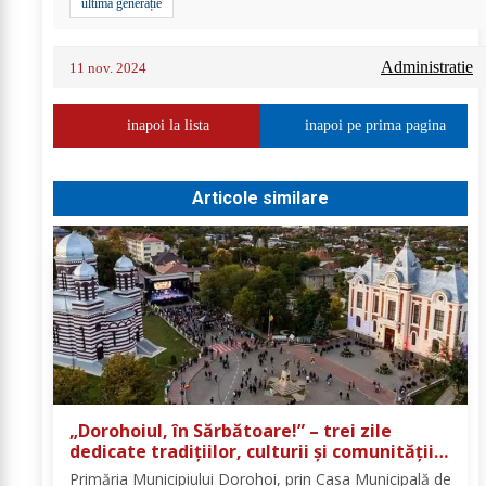
ultimă generație
Administratie
11 nov. 2024
inapoi la lista
inapoi pe prima pagina
Articole similare
„Dorohoiul, în Sărbătoare!” – trei zile
dedicate tradițiilor, culturii și comunității
Trei tradiții. Un singur eveniment. O
Primăria Municipiului Dorohoi, prin Casa Municipală de