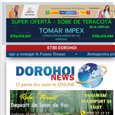
STIRI DOROHOI
Energie și nostalgie în Poiana Teioasa
•
Retrospectiva prime