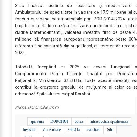
S-au finalizat lucrările de reabilitare şi modernizare 
Ambulatorului de specialitate în valoare de 17,5 milioane lei c
fonduri europene nerambursabile prin POR 2014-2024 şi di
bugetul local. Se lucrează la finalizarea lucrărilor de la corpul d
clădire Materno-infantil, valoarea investită fiind de peste 4
milioane lei, finanţarea europeană reprezentând peste 80%
diferenţa fiind asigurată din buget local, cu termen de recepţi
2025.
Totodată, începând cu 2025 va deveni funcţional ş
Compartimentul Primiri Urgenţe, finanţat prin Programu
Naţional al Ministerului Sănătăţii. Toate aceste investiţii vo
contribui la creşterea gradului de mulţumire al celor ce s
adresează Spitalului municipal Dorohoi.
Sursa:
DorohoiNews.ro
aparatură
DOROHOI
dotare
infrastructura spitalicească
Investitii
Modernizare
Primăria
reabilitare
Stiri