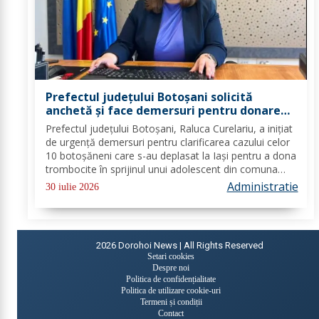
Prefectul județului Botoșani solicită
anchetă și face demersuri pentru donarea
de trombocite direct la Botoșani în cazul
Prefectul județului Botoșani, Raluca Curelariu, a inițiat
adolescentului din Tudora
de urgență demersuri pentru clarificarea cazului celor
10 botoșăneni care s-au deplasat la Iași pentru a dona
trombocite în sprijinul unui adolescent din comuna
Tudora, însă nu au putut dona. Au fost transmise
Administratie
30 iulie 2026
adrese oficiale către...
2026
Dorohoi News | All Rights Reserved
Setari cookies
Despre noi
Politica de confidențialitate
Politica de utilizare cookie-uri
Termeni și condiții
Contact