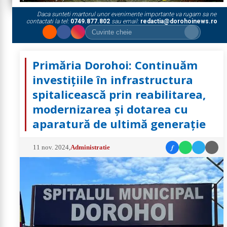
Daca sunteti martorul unor evenimente importante va rugam sa ne
contactati la tel:
0749.877.802
sau email:
redactia@dorohoinews.ro
Primăria Dorohoi: Continuăm
investițiile în infrastructura
spitalicească prin reabilitarea,
modernizarea și dotarea cu
aparatură de ultimă generație
f
11 nov. 2024
,
Administratie