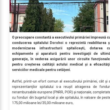
O preocupare constantă a executivului primăriei împreună c
conducerea spitalului Dorohoi o reprezintă reabilitarea ş
modernizarea infrastructurii spitaliceşti, dotarea c
echipamente şi aparatură pentru investigaţii de ultim
generaţie, în vederea asigurării unor circuite funcţionale
pentru creşterea calităţii actului medical şi a eficacităţi
serviciilor medicale pentru cetăţeni.
Astfel, printr-un efort comun al executivului primăriei, cât şi 
reprezentanţilor spitalului s-a reuşit atragerea de fondur
nerambursabile europene (PNRR, POR) şi naţionale, completat
cu fonduri din bugetul local şi ale spitalului, în valoare de pest
175,00 milioane lei/35,00 milioane euro,