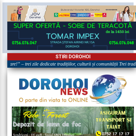
STIRI DOROHOI
ătoare!” – trei zile dedicate tradițiilor, culturii și comunității Trei tr