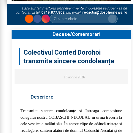
Daca sunteti martorul unor evenimente importante va rugam sa ne
contactati la tel:
0749.877.802
sau email:
redactia@dorohoinews.ro
Decese/Comemorari
Colectivul Conted Dorohoi
transmite sincere condoleanțe
15 aprilie 2026
Descriere
Transmite sincere condoleanțe și întreaga compasiune
colegului nostru COBASCHI NECULAI, în urma trecerii la
cele veșnice a tatălui său. În aceste clipe de adâncă tristețe și
reculegere, suntem alături de domnul Cobaschi Neculai și de