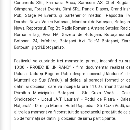
Continents SRL, Farmacia Anca, Samcom AS, Chef Bogda
Câmpanu, Forest Events, Dimi SRL, Panex, Diasos, Grand Iris
Pub, Stage M Events și partenerilor media: Rapsodia Tv
Dorohoi News, Vocea Botoșani, Monitorul de Botoșani, Botoșan
News, Reporterul, Top Bt, Radio România Antena Satelor, Radi
România Iași, Viva FM, Gazeta de Botoșani, Botoșaneanul
Botoșani 24, Infobt.ro, Botoșani Azi, TeleM Botoșani, Ziar
Botoșani și Știri.Botoșani.ro.
Festivalul va cuprinde trei momente: primul, începând cu or
10:00 - PROIECȚIE „ÎN RÂND” - film documentar realizat d
Raluca Radu și Bogdan Raba despre obiceiul „Rândurile” di
Muntenii de Sus (Vaslui), al doilea, al paradei formațiilor d
datini și obiceiuri, care va începe la ora 11:00 urmând traseul
Primăria Municipiului Botoșani - Str. Cuza Vodă - Cas
Sindicatelor - Liceul „A.T. Laurian” - Podul de Piatră - Cale
Naţională - Direcţia Muncii - Hotel Rapsodia - Str. Cuza Vodă, ia
al treilea moment va fi constituit de spectacolul pregătit de cel
36 de formaţii de datini și obiceiuri de iarnă participante.