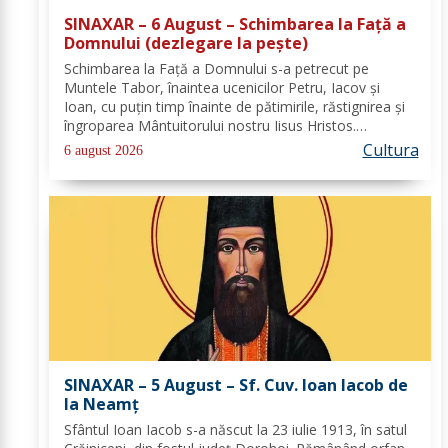
SINAXAR – 6 August – Schimbarea la Față a
Domnului (dezlegare la peşte)
Schimbarea la Față a Domnului s-a petrecut pe
Muntele Tabor, înaintea ucenicilor Petru, Iacov și
Ioan, cu puțin timp înainte de pătimirile, răstignirea și
îngroparea Mântuitorului nostru Iisus Hristos.
Urcându-Se pe munte, Hristos-Domnul S-a depărtat
Cultura
6 august 2026
puţin de ucenici şi, suindu-Se pe un loc mai...
SINAXAR – 5 August – Sf. Cuv. Ioan Iacob de
la Neamţ
Sfântul Ioan Iacob s-a născut la 23 iulie 1913, în satul