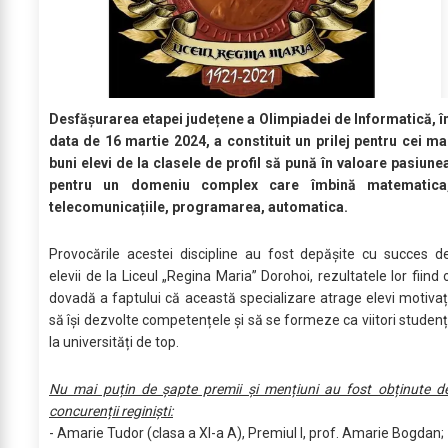
Desfășurarea etapei județene a Olimpiadei de Informatică, î
data de 16 martie 2024, a constituit un prilej pentru cei ma
buni elevi de la clasele de profil să pună în valoare pasiune
pentru un domeniu complex care îmbină matematica
telecomunicațiile, programarea, automatica.
Provocările acestei discipline au fost depășite cu succes d
elevii de la Liceul „Regina Maria” Dorohoi, rezultatele lor fiind 
dovadă a faptului că această specializare atrage elevi motivaț
să își dezvolte competențele și să se formeze ca viitori studenț
la universități de top.
Nu mai puțin de șapte premii și mențiuni au fost obținute d
concurenții reginiști:
- Amarie Tudor (clasa a XI-a A), Premiul I, prof. Amarie Bogdan;