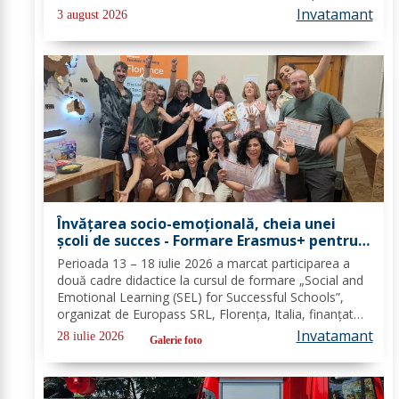
pentru combaterea traficului și furturilor de
Invatamant
3 august 2026
autovehicule, pe raza...
Învățarea socio-emoțională, cheia unei
școli de succes - Formare Erasmus+ pentru
două cadre didactice de la Școala
Perioada 13 – 18 iulie 2026 a marcat participarea a
Gimnazială „Spiru Haret” Dorohoi - FOTO
două cadre didactice la cursul de formare „Social and
Emotional Learning (SEL) for Successful Schools”,
organizat de Europass SRL, Florența, Italia, finanțat
prin programul de Acreditare Erasmus +, domeniul
Invatamant
28 iulie 2026
Galerie foto
educație școlară număr de referință...