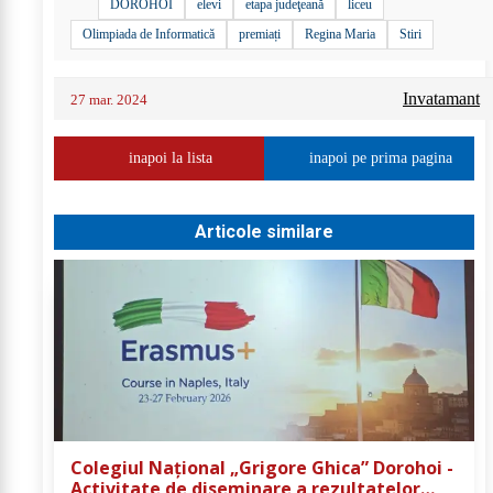
DOROHOI
elevi
etapa judeţeană
liceu
Olimpiada de Informatică
premiați
Regina Maria
Stiri
Invatamant
27 mar. 2024
inapoi la lista
inapoi pe prima pagina
Articole similare
Colegiul Național „Grigore Ghica” Dorohoi -
Activitate de diseminare a rezultatelor