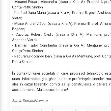
- Aioanei Eduard Alexandru (clasa a XII-a A), Premiul II, prof
Opriță Petru Simion;
- Puhăcel Daria Maria (clasa a IX-a A), Premiul III, prof. Andrioa
Viorel;
- Moise Andrei Vlăduț (clasa a XI-a A), Premiul III, prof. Amari
Bogdan;
- Cucuruz Robert Ovidiu (clasa a IX-a A), Mențiune, prof
Andrioae Viorel;
- Damian Tudor Constantin (clasa a X-a A), Mențiune, prof
Oprița Petru Simion;
- Pădurariu Riccardo Ioan (clasa a X-a A), Mențiune, prof. Opriț
Petru Simion.
În contextul unei societăți în care progresul tehnologic est
uriaș, informatica și-a găsit loc între preferințele tinerilor, ma
ales în cazul liceenilor dornici să își construiască o carieră î
acest domeniu. Mult succes tuturor!
Sursa:
DorohoiNews.ro