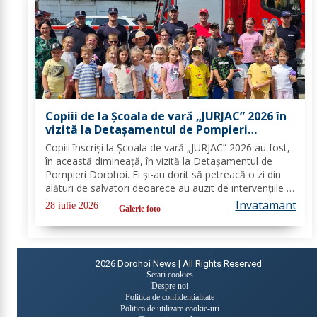
Copiii de la Școala de vară „JURJAC” 2026 în
vizită la Detașamentul de Pompieri
Dorohoi - FOTO
Copiii înscriși la Școala de vară „JURJAC” 2026 au fost,
în această dimineață, în vizită la Detașamentul de
Pompieri Dorohoi. Ei și-au dorit să petreacă o zi din
alături de salvatori deoarece au auzit de intervențiile la
care au participat și de oamenii pe care i-au ajutat de-
Invatamant
28 iulie 2026
Galerie foto
a lungul timpului. „Ne...
2026
Dorohoi News | All Rights Reserved
Setari cookies
Despre noi
Politica de confidențialitate
Politica de utilizare cookie-uri