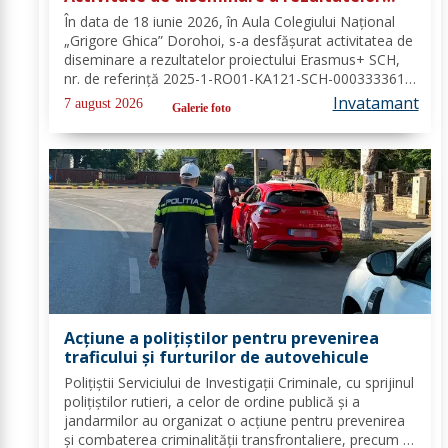
proiectului Erasmus+ SCH, 2025-1-RO01-
În data de 18 iunie 2026, în Aula Colegiului Național
KA121-SCH-000333361
„Grigore Ghica” Dorohoi, s-a desfășurat activitatea de
diseminare a rezultatelor proiectului Erasmus+ SCH,
nr. de referință 2025-1-RO01-KA121-SCH-000333361,
organizată de contabilul-șef, doamna Hrab Cristina, și
Invatamant
7 august 2026
Galerie foto
secretarul unității, doamna Alexa...
Acțiune a polițiștilor pentru prevenirea
traficului și furturilor de autovehicule
Polițiștii Serviciului de Investigații Criminale, cu sprijinul
polițiștilor rutieri, a celor de ordine publică și a
jandarmilor au organizat o acțiune pentru prevenirea
și combaterea criminalității transfrontaliere, precum și