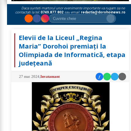
Daca sunteti martorul unor evenimente importante va rugam sa ne
contactati la tel:
0749.877.802
sau email:
redactia@dorohoinews.ro
Elevii de la Liceul „Regina
Maria” Dorohoi premiați la
Olimpiada de Informatică, etapa
județeană
f
27 mar. 2024
,
Invatamant