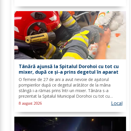
educativ Școala Gimnazială Nr. 1 Dumeni, Mihai...
Tânără ajunsă la Spitalul Dorohoi cu tot cu
mixer, după ce și-a prins degetul în aparat
O femeie de 27 de ani a avut nevoie de ajutorul
pompierilor după ce degetul arătător de la mâna
stângă i-a rămas prins într-un mixer. Tânăra s-a
prezentat la Spitalul Municipal Dorohoi cu tot cu
aparatul electrocasnic, iar medicii au solicitat
Local
8 august 2026
intervenția salvatorilor. Pompierii din cadrul...