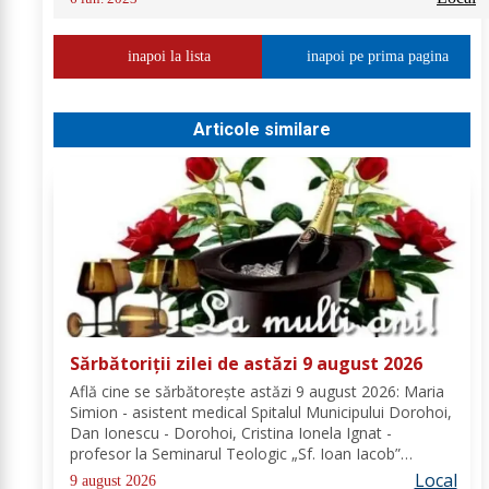
inapoi la lista
inapoi pe prima pagina
Articole similare
Sărbătoriții zilei de astăzi 9 august 2026
Află cine se sărbătoreşte astăzi 9 august 2026: Maria
Simion - asistent medical Spitalul Municipului Dorohoi,
Dan Ionescu - Dorohoi, Cristina Ionela Ignat -
profesor la Seminarul Teologic „Sf. Ioan Iacob”
Dorohoi, Ana-Maria Ojog - profesor- consilier
Local
9 august 2026