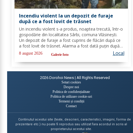
Incendiu violent la un depozit de furaje
după ce a fost lovit de trăsnet
Un incendiu violent s-a produs, noaptea trecută, într-o
gospodărie din localitatea Sârbi, comuna Vlăsinești.
Un depozit de furaje a fost cuprins de flăcări după ce
a fost lovit de trăsnet. Alarma a fost dată puțin după
ora 22:00. La caz s-au deplasat, în cel mai scurt timp,
Local
8 august 2026
Galerie foto
pompierii din cadrul...
2026
Dorohoi News | All Rights Reserved
Setari cookies
Despre noi
Politica de confidențialitate
Politica de utilizare cookie-uri
Termeni și condiții
Contact
Continutul acestui site (texte, descrieri, caracteristici, imagini, forma de
prezentare etc.) nu poate fi reprodus sau utilizat fara acordul in scris al
proprietarului acestui site.