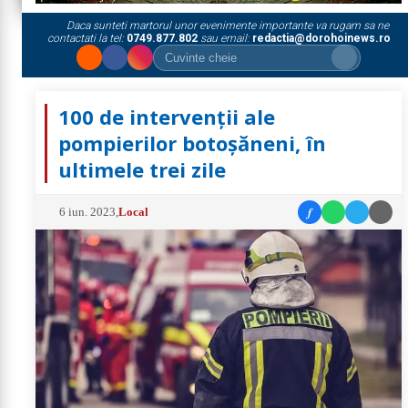
Daca sunteti martorul unor evenimente importante va rugam sa ne
contactati la tel:
0749.877.802
sau email:
redactia@dorohoinews.ro
100 de intervenții ale
pompierilor botoșăneni, în
ultimele trei zile
f
6 iun. 2023
,
Local