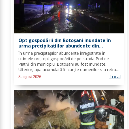
Opt gospodării din Botoșani inundate în
urma precipitațiilor abundente din
ultimele ore
În urma precipitațiilor abundente înregistrate în
ultimele ore, opt gospodării de pe strada Pod de
Piatră din municipiul Botoșani au fost inundate.
Ulterior, apa acumulată în curțile oamenilor s-a retras
pe carosabil. Pentru evacuarea apei, pompierii militari
Local
8 august 2026
din cadrul Detașamentului Botoșani au...