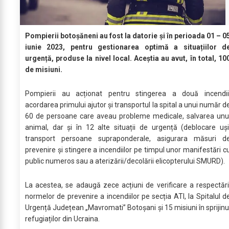
Pompierii botoșăneni au fost la datorie și în perioada 01 – 0
iunie 2023, pentru gestionarea optimă a situațiilor d
urgență, produse la nivel local. Aceștia au avut, în total, 10
de misiuni.
Pompierii au acționat pentru stingerea a două incendii
acordarea primului ajutor și transportul la spital a unui număr d
60 de persoane care aveau probleme medicale, salvarea unu
animal, dar și în 12 alte situații de urgență (deblocare uși
transport persoane supraponderale, asigurara măsuri d
prevenire și stingere a incendiilor pe timpul unor manifestări c
public numeros sau a aterizării/decolării elicopterului SMURD).
La acestea, se adaugă zece acțiuni de verificare a respectări
normelor de prevenire a incendiilor pe secția ATI, la Spitalul d
Urgență Județean „Mavromati” Botoșani și 15 misiuni în sprijinu
refugiaților din Ucraina.