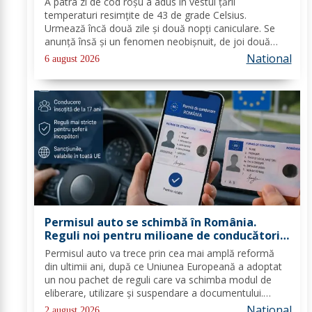
A patra zi de cod roşu a adus în vestul ţării
temperaturi resimţite de 43 de grade Celsius.
Urmează încă două zile şi două nopţi caniculare. Se
anunţă însă şi un fenomen neobişnuit, de joi două
alerte extreme vor fi în vigoare în acelaşi timp în mare
National
6 august 2026
parte din ţară: un cod de caniculă şi unul de...
Permisul auto se schimbă în România.
Reguli noi pentru milioane de conducători
auto
Permisul auto va trece prin cea mai amplă reformă
din ultimii ani, după ce Uniunea Europeană a adoptat
un nou pachet de reguli care va schimba modul de
eliberare, utilizare și suspendare a documentului.
România va trebui să transpună noile prevederi în
National
2 august 2026