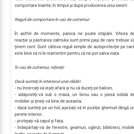
comportare înainte, în timpul și după producerea unui seism:
Reguli de comportare în caz de cutremur:
În astfel de momente, panica ne poate stăpâni. Viteza d
reacție și păstrarea calmului sunt primii pași de care trebuie s
ținem cont. Sunt câteva reguli simple de autoprotecție pe car
este bine să ni le reamintim pentru că ne pot salva viața.
În caz de cutremur, rețineți:
Dacă sunteți în interiorul unei clădiri:
- nu încercaţi să ieşiți afară şi nu vă duceţi pe balcon;
- adăpostiţi-vă sub o masă, un birou sau o piesă solidă d
mobilier şi ţineţi-vă bine de aceasta;
- dacă sunteţi pe un hol, aşezaţi-vă în poziţie ghemuit lângă u
perete interior;
- protejaţi-vă capul şi faţa;
- îndepărtaţi-vă de ferestre, geamuri, oglinzi, biblioteci, mobil