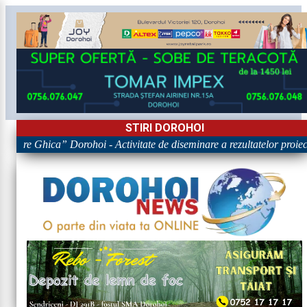
STIRI DOROHOI
igore Ghica” Dorohoi - Activitate de diseminare a rezultatelor pr