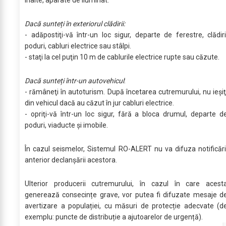
înalte, aparate de iluminat.
Dacă sunteți în exteriorul clădirii:
- adăpostiţi-vă într-un loc sigur, departe de ferestre, clădiri
poduri, cabluri electrice sau stâlpi.
- staţi la cel puţin 10 m de cablurile electrice rupte sau căzute.
Dacă sunteți într-un autovehicul
:
- rămâneţi în autoturism. După încetarea cutremurului, nu ieşiţ
din vehicul dacă au căzut în jur cabluri electrice.
- opriţi-vă într-un loc sigur, fără a bloca drumul, departe d
poduri, viaducte şi imobile.
În cazul seismelor, Sistemul RO-ALERT nu va difuza notificări
anterior declanșării acestora.
Ulterior producerii cutremurului, în cazul în care acest
generează consecințe grave, vor putea fi difuzate mesaje d
avertizare a populației, cu măsuri de protecție adecvate (d
exemplu: puncte de distribuție a ajutoarelor de urgență).