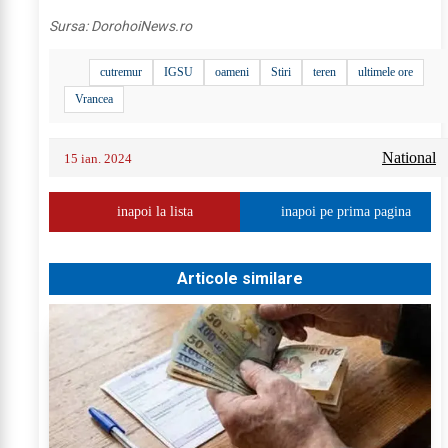
Sursa:
DorohoiNews.ro
cutremur
IGSU
oameni
Stiri
teren
ultimele ore
Vrancea
National
15 ian. 2024
inapoi la lista
inapoi pe prima pagina
Articole similare