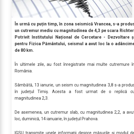
În urmă cu puțin timp, în zona seismică Vrancea, s-a produ
un cutremur mediu cu magnitudinea de 4,3 pe scara Richter
Potrivit Institutului Național de Cercetare - Dezvoltare ș
pentru Fizica Pământului, seismul a avut loc la o adâncim
de 80 km.
În ultimele zile, au fost înregistrate mai multe cutremure î
România.
Sâmbătă, 13 ianurie, un seism cu magnitudinea 3,8 s-a produ
în județul Timiș. Acesta a fost urmat de o replică c
magnitudinea 2,3.
De asemenea, un cutremur slab, cu magnitudinea 2,2, a avu
loc, duminică, 14 ianuarie, în județul Prahova.
IGSU transmite unele informații despre măsurile și modul d