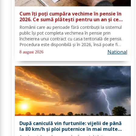
Cum îți poți cumpăra vechime în pensie în
2026. Ce sumă plătești pentru un an și ce
documente trebuie depuse
Românii care au perioade fără contribuții la sistemul
public își pot completa vechimea în pensie prin
încheierea unui contract cu casa teritorială de pensii.
Procedura este disponibilă și în 2026, însă poate fi
folosită doar în condițiile prevăzute de lege. Costul
National
8 august 2026
depinde de salariul minim brut...
După caniculă vin furtunile: vijelii de până
la 80 km/h și ploi puternice în mai multe
zone