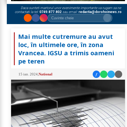
Daca sunteti martorul unor evenimente importante va rugam sa ne
contactati la tel:
0749.877.802
sau email:
redactia@dorohoinews.ro
Mai multe cutremure au avut
loc, în ultimele ore, în zona
Vrancea. IGSU a trimis oameni
pe teren
f
15 ian. 2024
,
National