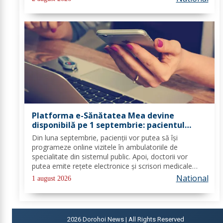
legislația națională până în 2028, iar cele...
Platforma e-Sănătatea Mea devine
disponibilă pe 1 septembrie: pacientul
devine utilizator direct al sistemului
Din luna septembrie, pacienții vor putea să își
digital de sănătate
programeze online vizitele în ambulatoriile de
specialitate din sistemul public. Apoi, doctorii vor
putea emite rețete electronice și scrisori medicale
direct prin noua platformă. Se fac ultimele lucrări la
National
1 august 2026
platforma „e-Sănătatea Mea" pentru aceste...
2026
Dorohoi News | All Rights Reserved