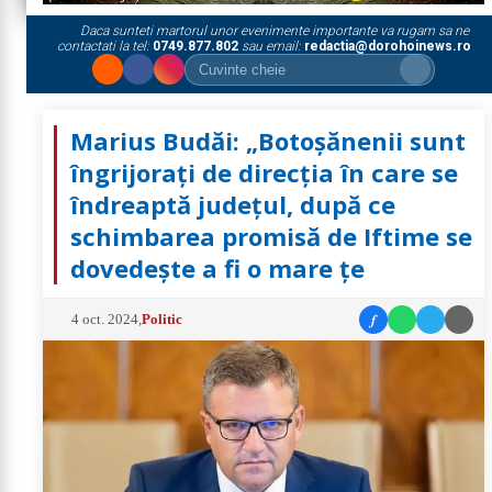
Daca sunteti martorul unor evenimente importante va rugam sa ne
contactati la tel:
0749.877.802
sau email:
redactia@dorohoinews.ro
Marius Budăi: „Botoșănenii sunt
îngrijorați de direcția în care se
îndreaptă județul, după ce
schimbarea promisă de Iftime se
dovedește a fi o mare țe
f
4 oct. 2024
,
Politic