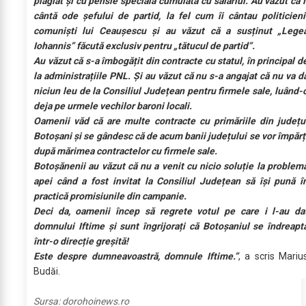
plagiat și cu pensie specială cumulată cu salariul. Au văzut că î
cântă ode șefului de partid, la fel cum îi cântau politicieni
comuniști lui Ceaușescu și au văzut că a susținut „Lege
Iohannis” făcută exclusiv pentru „tătucul de partid”.
Au văzut că s-a îmbogățit din contracte cu statul, în principal d
la administrațiile PNL. Și au văzut că nu s-a angajat că nu va d
niciun leu de la Consiliul Județean pentru firmele sale, luând-
deja pe urmele vechilor baroni locali.
Oamenii văd că are multe contracte cu primăriile din județu
Botoșani și se gândesc că de acum banii județului se vor împărț
după mărimea contractelor cu firmele sale.
Botoșănenii au văzut că nu a venit cu nicio soluție la problem
apei când a fost invitat la Consiliul Județean să își pună î
practică promisiunile din campanie.
⁠Deci da, oamenii încep să regrete votul pe care i l-au da
domnului Iftime și sunt îngrijorați că Botoșaniul se îndreapt
într-o direcție greșită!
Este despre dumneavoastră, domnule Iftime.”
, a scris Mariu
Budăi.
Sursa:
dorohoinews.ro