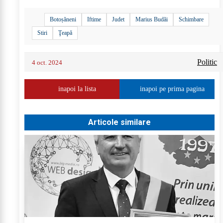
Botoșăneni
Iftime
Judet
Marius Budăi
Schimbare
Stiri
Ţeapă
Politic
4 oct. 2024
inapoi la lista
inapoi pe prima pagina
Articole similare