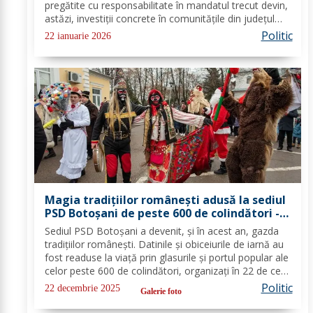
pregătite cu responsabilitate în mandatul trecut devin,
astăzi, investiții concrete în comunitățile din județul
Botoșani. Acestea vizează modernizarea iluminatului
Politic
22 ianuarie 2026
public, precum și extinderea...
Magia tradițiilor românești adusă la sediul
PSD Botoșani de peste 600 de colindători -
FOTO
Sediul PSD Botoșani a devenit, și în acest an, gazda
tradițiilor românești. Datinile și obiceiurile de iarnă au
fost readuse la viață prin glasurile și portul popular ale
celor peste 600 de colindători, organizați în 22 de cete
din întreg județul. Îmbrăcați în costume autentice,
Politic
22 decembrie 2025
Galerie foto
specifice...