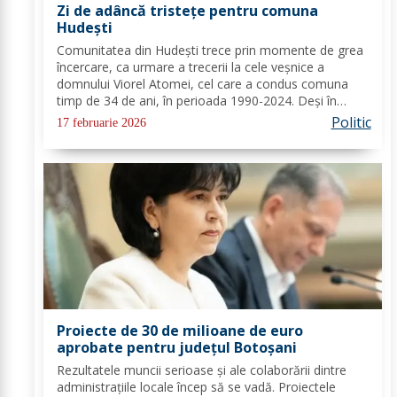
Zi de adâncă tristețe pentru comuna
Hudești
Comunitatea din Hudești trece prin momente de grea
încercare, ca urmare a trecerii la cele veșnice a
domnului Viorel Atomei, cel care a condus comuna
timp de 34 de ani, în perioada 1990-2024. Deși în
ultima perioadă s-a confruntat cu probleme de
Politic
17 februarie 2026
sănătate, vestea dispariției sale a adus multă durere...
Proiecte de 30 de milioane de euro
aprobate pentru județul Botoșani
Rezultatele muncii serioase și ale colaborării dintre
administrațiile locale încep să se vadă. Proiectele