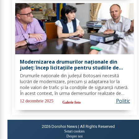
Modernizarea drumurilor naționale din
județ: încep licitațiile pentru studiile de
fezabilitate
Drumurile naționale din județul Botoșani necesită
lucrări de modernizare, precum și adaptarea lor la
noile valori de trafic și la condițiile de siguranță rutieră.
În acest context, în urma demersurilor realizate de
echipa PSD Botoșani, Direcția Regională de Drumuri
Politic
12 decembrie 2025
Galerie foto
și Poduri Iași a scos la...
2026
Dorohoi News | All Rights Reserved
Setari cookies
Despre noi