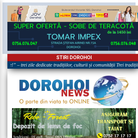
STIRI DOROHOI
re!” – trei zile dedicate tradițiilor, culturii și comunității Trei tradiț