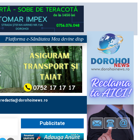
atforma e-Sănătatea Mea devine disponibilă pe 1 septembrie: pacientul d
redactia@dorohoinews.ro
Publicitate