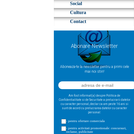
Social
Cultura
Contact
Abonare Newsletter
Aboneaza-te la newsletter pentru a primi cele
mai noi stiri!
Am fost informat(a) despre Politica de
Confidentialitate si de Securitate a prelucrarii datelor
cu caracter personal, declar ca am peste 16 ani si
sunt de acord cu prelucrarea datelor cu caracter
personal:
- pentru ofertare comerciala
- pentru activitati promotionale: concursuri,
reclame, publicitate