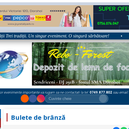
 Trei tradiții. Un singur eveniment. O singură sărbătoare!
•
Pl
or evenimente importante va rugam sa ne contactati la tel:
0749.877.802
sau email:
Bulete de brânză