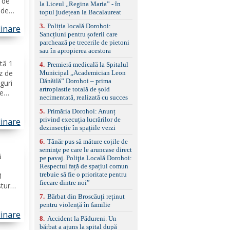
l de
la Liceul „Regina Maria” - în
împreună cu un set de
 de
topul județean la Bacalaureat
anvelope de iarnă.
3
.
Poliția locală Dorohoi:
linare
entru
Sancțiuni pentru șoferii care
tele
parchează pe trecerile de pietoni
sau în apropierea acestora
ită 1
4
.
Premieră medicală la Spitalul
z de
Municipal „Academician Leon
Dănăilă” Dorohoi – prima
guri
artroplastie totală de șold
de
necimentată, realizată cu succes
,
mare
5
.
Primăria Dorohoi: Anunț
privind execuția lucrărilor de
linare
dezinsecție în spațiile verzi
6
.
Tânăr pus să măture cojile de
seminţe pe care le aruncase direct
ă
pe pavaj. Poliţia Locală Dorohoi:
Respectul față de spațiul comun
trebuie să fie o prioritate pentru
1
fiecare dintre noi”
turoi,
unjel
7
.
Bărbat din Broscăuți reținut
al)
pentru violență în familie
linare
8
.
Accident la Pădureni. Un
bărbat a ajuns la spital după