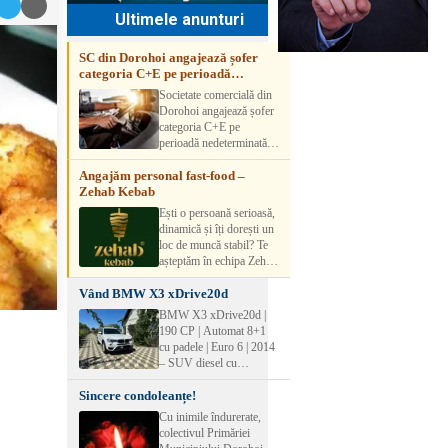
Ultimele anunturi
SC din Dorohoi angajează șofer
categoria C+E pe perioadă
nedeterminată
Societate comercială din
Dorohoi angajează șofer
categoria C+E pe
perioadă nedeterminată.
Candidatul trebuie să
Angajăm personal fast-food –
aibă experiență și atestat
Zehab Kebab
transport marfă. Pentru
detalii, vă rog să sunați la
Ești o persoană serioasă,
numărul de telefon.
dinamică și îți dorești un
loc de muncă stabil? Te
așteptăm în echipa Zehab
Kebab! Posturi
Vând BMW X3 xDrive20d
disponibile: -
SHAORMAR AJUTOR
BMW X3 xDrive20d |
BUCATAR 2/posturi -
190 CP | Automat 8+1
LUCRATOR
cu padele | Euro 6 | 2014
COMERCIAL
– SUV diesel cu
VANZATOR /2 posturi
tracțiune integrală,
OFERIM : Contract de
Sincere condoleanțe!
perfect pentru cei care
muncă Program flexibil
doresc performanță,
Cu inimile îndurerate,
Salariu motivant, în
confort și siguranță în
colectivul Primăriei
funcție de experienț
orice condiții.