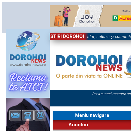
STIRI DOROHOI
 în Sărbătoare!” – trei zile dedicate tradițiilor, culturii și comunității
Daca sunteti martorul un
Meniu navigare
Anunturi