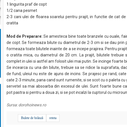
1 lingurita praf de copt
1/2 cana pesmet
2-3 cani ulei de floarea soarelui pentru prajit, in functie de cat d
cratita
Mod de Preparare:
Se amesteca bine toate branzele cu ouale, fain
de copt. Se formeaza bilute cu diametrul de 2-3 cm si se dau prin
formeaza toate bilutele inainte de a se incepe prajirea. Pentru praji
o cratita mica, cu diametrul de 20 cm. La prajit, bilutele trebuie
complet in ulei si astfel am folosit ulei mai putin. Se incinge foarte bi
Se incearca cu una din bilute, trebuie sa se ridice la suprafata, dac
de fund, uleiul nu este de ajuns de incins. Se prajesc pe rand, cate
cate 2-3 minute, pana cand sunt rumenite, si se scot cu o paleta cu 
servetel sa mai absoarba din excesul de ulei. Sunt foarte bune ca
pot pastra si pentru a doua zi, si se pot incalzi la cuptorul cu microu
Sursa:
dorohoinews.ro
Bulete de brânză
reteta