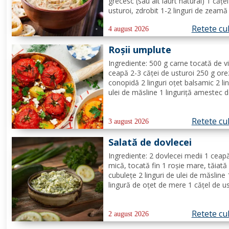
grecesc (sau alt iaurt natural) 1 cățe
usturoi, zdrobit 1-2 linguri de zeamă
lămâie (după gust) Sare, după gust
Retete cu
Opțional: pătrunjel proaspăt tocat p
4 august 2026
decor Mod de preparare: Coace vine
Roșii umplute
pe grătar sau în...
Ingrediente: 500 g carne tocată de v
ceapă 2-3 căței de usturoi 250 g ore
conopidă 2 linguri oțet balsamic 2 lin
ulei de măsline 1 linguriță amestec 
ierburi italiene sau oregano, busuioc
cimbru și rozmarin uscate sare de 
Retete cu
piper negru Mod de preparare: Se
3 august 2026
încălzește cuptorul la...
Salată de dovlecei
Ingrediente: 2 dovlecei medii 1 ceap
mică, tocată fin 1 roșie mare, tăiată
cubulețe 2 linguri de ulei de măsline 
lingură de oțet de mere 1 cățel de us
zdrobit Sare și piper, după gust Pătr
proaspăt, tocat pentru decor (opțion
Retete cu
Mod de preparare: Taie dovleceii în
2 august 2026
rondele subțiri sau...