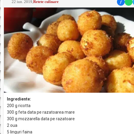
f
22 iun. 2019
,
Retete culinare
Ingrediente:
200 g ricotta
300 g feta data pe razatoarea mare
300 g mozzarella data pe razatoare
2 oua
5 linguri faina