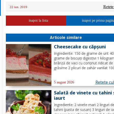
Retete
22 iun. 2019
inapoi la lista
inapoi pe prima pagin
Articole similare
Cheesecake cu căpșuni
Ingrediente: 150 de grame de unt 4
grame de biscuiți digestivi 1 kilogra
brânză de vaci cu conținut ridicat de
grăsime 2 plicuri de zahăr vanilat 10
grame de zahăr pudră zeama de la 
jumătate de lămâie 600 de mililitri d
Retete cu
smântână pentru frișcă 4 foi de gela
5 august 2026
hidratate în apă rece...
Salată de vinete cu tahini 
iaurt
Ingrediente: 2 vinete mari 2 linguri d
tahini (pasta de susan) 3 linguri de ia