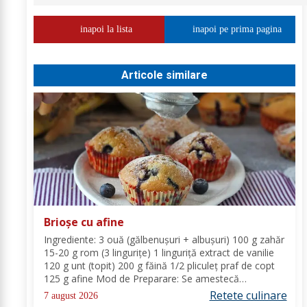
inapoi la lista
inapoi pe prima pagina
Articole similare
Brioșe cu afine
Ingrediente: 3 ouă (gălbenușuri + albușuri) 100 g zahăr
15-20 g rom (3 lingurițe) 1 linguriță extract de vanilie
120 g unt (topit) 200 g făină 1/2 pliculeț praf de copt
125 g afine Mod de Preparare: Se amestecă
gălbenușurile cu zahărul, romul și vanilia. Se adaugă
Retete culinare
7 august 2026
untul topit, făina și praful de...