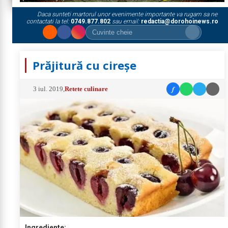
Daca sunteti martorul unor evenimente importante va rugam sa ne
contactati la tel:
0749.877.802
sau email:
redactia@dorohoinews.ro
Prăjitură cu cireșe
f
3 iul. 2019
,
Retete culinare
Ingrediente: