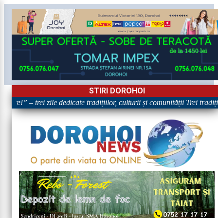
STIRI DOROHOI
are!” – trei zile dedicate tradițiilor, culturii și comunității Trei tradi