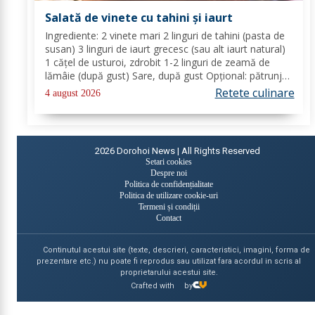
Salată de vinete cu tahini și iaurt
Ingrediente: 2 vinete mari 2 linguri de tahini (pasta de
susan) 3 linguri de iaurt grecesc (sau alt iaurt natural)
1 cățel de usturoi, zdrobit 1-2 linguri de zeamă de
lămâie (după gust) Sare, după gust Opțional: pătrunjel
proaspăt tocat pentru decor Mod de preparare: Coace
Retete culinare
4 august 2026
vinetele pe grătar sau în...
2026
Dorohoi News | All Rights Reserved
Setari cookies
Despre noi
Politica de confidențialitate
Politica de utilizare cookie-uri
Termeni și condiții
Contact
Continutul acestui site (texte, descrieri, caracteristici, imagini, forma de
prezentare etc.) nu poate fi reprodus sau utilizat fara acordul in scris al
proprietarului acestui site.
Crafted with
by