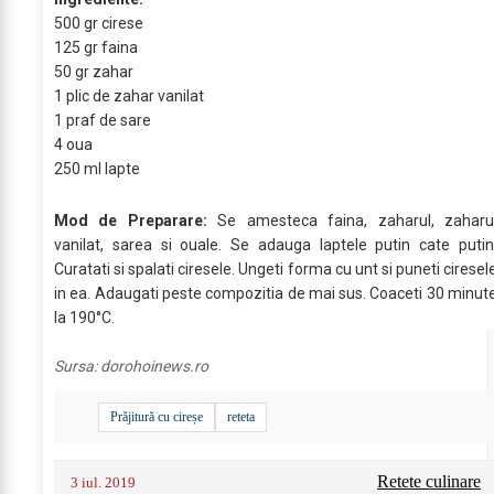
500 gr cirese
125 gr faina
50 gr zahar
1 plic de zahar vanilat
1 praf de sare
4 oua
250 ml lapte
Mod de Preparare:
Se amesteca faina, zaharul, zaharu
vanilat, sarea si ouale. Se adauga laptele putin cate putin
Curatati si spalati ciresele. Ungeti forma cu unt si puneti ciresel
in ea. Adaugati peste compozitia de mai sus. Coaceti 30 minut
la 190°C.
Sursa:
dorohoinews.ro
Prăjitură cu cireșe
reteta
Retete culinare
3 iul. 2019