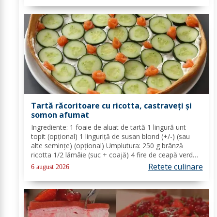
Tartă răcoritoare cu ricotta, castraveți și
somon afumat
Ingrediente: 1 foaie de aluat de tartă 1 lingură unt
topit (opțional) 1 linguriță de susan blond (+/-) (sau
alte semințe) (opțional) Umplutura: 250 g brânză
ricotta 1/2 lămâie (suc + coajă) 4 fire de ceapă verde
(+/-) piper Toppinguri: 1 castravete 80 gr somon
Retete culinare
6 august 2026
afumat 1 linguriță semințe de susan...