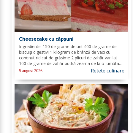
Cheesecake cu căpșuni
Ingrediente: 150 de grame de unt 400 de grame de
biscuiți digestivi 1 kilogram de brânză de vaci cu
conținut ridicat de grăsime 2 plicuri de zahăr vanilat
100 de grame de zahăr pudră zeama de la o jumătate
de lămâie 600 de mililitri de smântână pentru frișcă 4
Retete culinare
5 august 2026
foi de gelatină hidratate în apă rece...