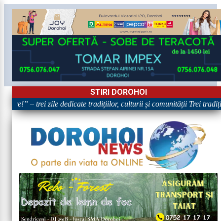
STIRI DOROHOI
are!” – trei zile dedicate tradițiilor, culturii și comunității Trei tradi