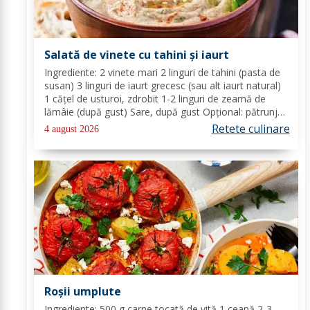
Salată de vinete cu tahini și iaurt
Ingrediente: 2 vinete mari 2 linguri de tahini (pasta de
susan) 3 linguri de iaurt grecesc (sau alt iaurt natural)
1 cățel de usturoi, zdrobit 1-2 linguri de zeamă de
lămâie (după gust) Sare, după gust Opțional: pătrunjel
proaspăt tocat pentru decor Mod de preparare: Coace
Retete culinare
4 august 2026
vinetele pe grătar sau în...
Roșii umplute
Ingrediente: 500 g carne tocată de vită 1 ceapă 2-3