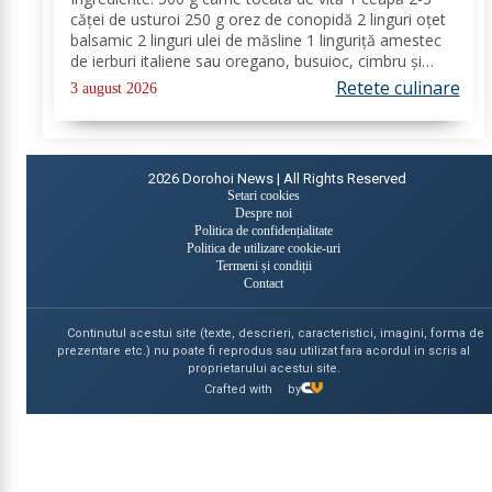
căței de usturoi 250 g orez de conopidă 2 linguri oțet
balsamic 2 linguri ulei de măsline 1 linguriță amestec
de ierburi italiene sau oregano, busuioc, cimbru și
rozmarin uscate sare de mare piper negru Mod de
Retete culinare
3 august 2026
preparare: Se încălzește cuptorul la...
2026
Dorohoi News | All Rights Reserved
Setari cookies
Despre noi
Politica de confidențialitate
Politica de utilizare cookie-uri
Termeni și condiții
Contact
Continutul acestui site (texte, descrieri, caracteristici, imagini, forma de
prezentare etc.) nu poate fi reprodus sau utilizat fara acordul in scris al
proprietarului acestui site.
Crafted with
by