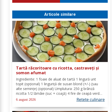
Articole similare
Tartă răcoritoare cu ricotta, castraveți și
somon afumat
Ingrediente: 1 foaie de aluat de tartă 1 lingură unt
topit (opțional) 1 linguriță de susan blond (+/-) (sau
alte semințe) (opțional) Umplutura: 250 g brânză
ricotta 1/2 lămâie (suc + coajă) 4 fire de ceapă verde
(+/-) piper Toppinguri: 1 castravete 80 gr somon
Retete culinare
6 august 2026
afumat 1 linguriță semințe de susan...