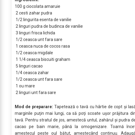
100 g ciocolata amaruie
2 cesti zahar pudra
1/2 lingurita esenta de vanilie
2 linguri pudra de budinca de vanilie
3 linguri frisca lichida
1/2 ceasca unt fara sare
1 ceasca nuca de cocos rasa
1/2 ceasca migdale
1 1/4 ceasca biscuiti graham
5 linguri cacao
1/4 ceasca zahar
1/2 ceasca unt fara sare
1 ou mare
2 linguri unt fara sare
Mod de preparare:
Tapetează o tavă cu hârtie de copt şi las
marginile puţin mai lungi, ca să poţi scoate uşor prăjitura di
tavă. Pentru stratul de jos, amestecă untul, zahărul şi pudra d
cacao pe bain marie, până la omogenizare. Toarnă înce
amestecul peste oul bătut, amestecând continuu. Adaug