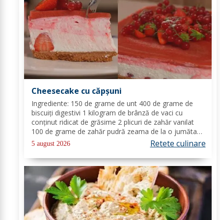
Cheesecake cu căpșuni
Ingrediente: 150 de grame de unt 400 de grame de
biscuiți digestivi 1 kilogram de brânză de vaci cu
conținut ridicat de grăsime 2 plicuri de zahăr vanilat
100 de grame de zahăr pudră zeama de la o jumătate
de lămâie 600 de mililitri de smântână pentru frișcă 4
Retete culinare
5 august 2026
foi de gelatină hidratate în apă rece...