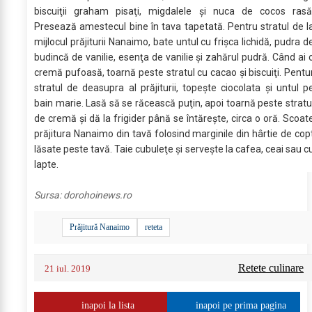
biscuiţii graham pisaţi, migdalele şi nuca de cocos rasă
Presează amestecul bine în tava tapetată. Pentru stratul de l
mijlocul prăjiturii Nanaimo, bate untul cu frişca lichidă, pudra d
budincă de vanilie, esenţa de vanilie şi zahărul pudră. Când ai 
cremă pufoasă, toarnă peste stratul cu cacao şi biscuiţi. Pentu
stratul de deasupra al prăjiturii, topeşte ciocolata şi untul p
bain marie. Lasă să se răcească puţin, apoi toarnă peste stratu
de cremă şi dă la frigider până se întăreşte, circa o oră. Scoat
prăjitura Nanaimo din tavă folosind marginile din hârtie de cop
lăsate peste tavă. Taie cubuleţe şi serveşte la cafea, ceai sau c
lapte.
Sursa:
dorohoinews.ro
Prăjitură Nanaimo
reteta
Retete culinare
21 iul. 2019
inapoi la lista
inapoi pe prima pagina