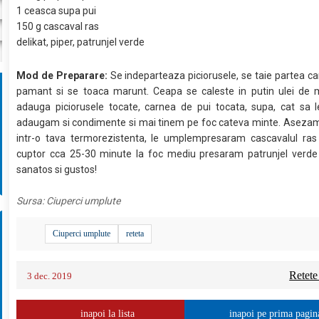
1 ceasca supa pui
150 g cascaval ras
delikat, piper, patrunjel verde
Mod de Preparare:
Se indeparteaza piciorusele, se taie partea car
pamant si se toaca marunt. Ceapa se caleste in putin ulei de m
adauga piciorusele tocate, carnea de pui tocata, supa, cat sa l
adaugam si condimente si mai tinem pe foc cateva minte. Asezam 
intr-o tava termorezistenta, le umplempresaram cascavalul ras
cuptor cca 25-30 minute la foc mediu presaram patrunjel verde
sanatos si gustos!
Sursa:
Ciuperci umplute
Ciuperci umplute
reteta
Retete
3 dec. 2019
inapoi la lista
inapoi pe prima pagin