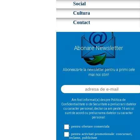
Social
Cultura
Contact
Abonare Newsletter
Aboneaza-te la newsletter pentru a primi cele
mai noi stiri!
Am fost informat(a) despre Politica de
Confidentialitate si de Securitate a prelucrarii datelor
cu caracter personal, declar ca am peste 16 ani si
sunt de acord cu prelucrarea datelor cu caracter
personal:
- pentru ofertare comerciala
- pentru activitati promotionale: concursuri,
reclame, publicitate