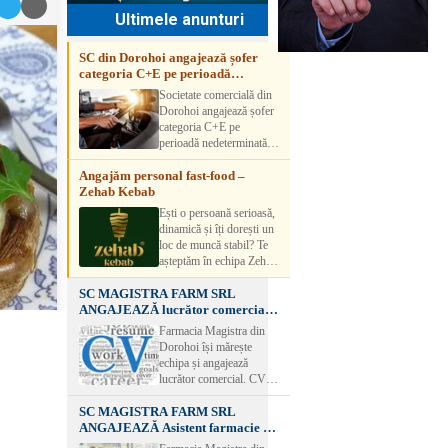
Ultimele anunturi
SC din Dorohoi angajează șofer
categoria C+E pe perioadă
nedeterminată
Societate comercială din
Dorohoi angajează șofer
categoria C+E pe
perioadă nedeterminată.
Candidatul trebuie să
Angajăm personal fast-food –
aibă experiență și atestat
Zehab Kebab
transport marfă. Pentru
detalii, vă rog să sunați la
Ești o persoană serioasă,
numărul de telefon.
dinamică și îți dorești un
loc de muncă stabil? Te
așteptăm în echipa Zehab
Kebab! Posturi
SC MAGISTRA FARM SRL
disponibile: -
ANGAJEAZĂ lucrător comercial –
SHAORMAR AJUTOR
DOROHOI
BUCATAR 2/posturi -
Farmacia Magistra din
LUCRATOR
Dorohoi își mărește
COMERCIAL
echipa și angajează
VANZATOR /2 posturi
lucrător comercial. CV-
OFERIM : Contract de
urile se pot depune: * la
muncă Program flexibil
SC MAGISTRA FARM SRL
sediul Farmaciei
Salariu motivant, în
ANGAJEAZĂ Asistent farmacie –
Magistra – Bulevardul
funcție de experienț
DOROHOI
Victoriei nr. 23, Dorohoi