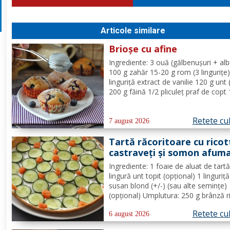
Articole similare
Brioșe cu afine
Ingrediente: 3 ouă (gălbenușuri + alb
100 g zahăr 15-20 g rom (3 lingurițe)
linguriță extract de vanilie 120 g unt 
200 g făină 1/2 pliculeț praf de copt
afine Mod de Preparare: Se ameste
gălbenușurile cu zahărul, romul și van
Retete cu
Se adaugă untul topit, făina și praful 
7 august 2026
Tartă răcoritoare cu ricot
castraveți și somon afum
Ingrediente: 1 foaie de aluat de tart
lingură unt topit (opțional) 1 linguriț
susan blond (+/-) (sau alte semințe)
(opțional) Umplutura: 250 g brânză r
1/2 lămâie (suc + coajă) 4 fire de c
Retete cu
verde (+/-) piper Toppinguri: 1 castr
6 august 2026
80 gr somon afumat 1 linguriță sem