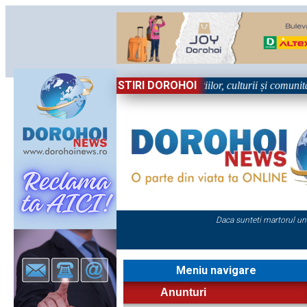
STIRI DOROHOI
n Sărbătoare!” – trei zile dedicate tradițiilor, culturii și comunității T
Daca sunteti martorul un
Meniu navigare
Anunturi