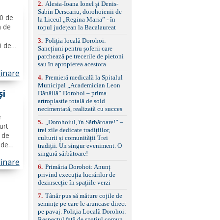
control, asistent
2
.
Alesia-Ioana Ionel și Denis-
schimbare bandă și
Sabin Derscariu, dorohoienii de
00 de
menținere bandă Faruri
la Liceul „Regina Maria” - în
bi-xenon adaptive cu
m de
topul județean la Bacalaureat
funcție Cornering,
3
.
Poliția locală Dorohoi:
asistent fază lungă
0 de
Sancțiuni pentru șoferii care
automată , lumini de zi
o
parchează pe trecerile de pietoni
LED, proiectoare ceață
e
sau în apropierea acestora
LED, spălătoare faruri
linare
tină
Senzori parcare
4
.
Premieră medicală la Spitalul
față/spate, cameră
Municipal „Academician Leon
marșarier Keyless entry
și
Dănăilă” Dorohoi – prima
& start, geamuri electrice
artroplastie totală de șold
față/spate, oglinzi
necimentată, realizată cu succes
electrice, încălzite și
e
rabatabile Sistem hands-
5
.
„Dorohoiul, în Sărbătoare!” –
urt
free, Bluetooth, USB
trei zile dedicate tradițiilor,
l de
Sistem start/stop, frână
culturii și comunității Trei
de parcare electrică,
 de
tradiții. Un singur eveniment. O
anvelope vară runflat
singură sărbătoare!
Control presiune pneuri,
linare
entru
6
.
Primăria Dorohoi: Anunț
filtru de particule,
tele
privind execuția lucrărilor de
standard Euro 6 Trapă
dezinsecție în spațiile verzi
panoramică, geamuri
spate fumurii Carlig de
7
.
Tânăr pus să măture cojile de
remorcare Bonus: -
seminţe pe care le aruncase direct
Covorașe textile montate
pe pavaj. Poliţia Locală Dorohoi:
pe mașină. -Ofer și un
Respectul față de spațiul comun