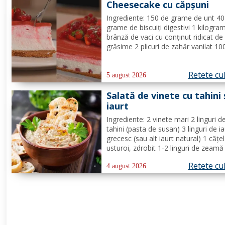
Cheesecake cu căpșuni
de susan...
Ingrediente: 150 de grame de unt 4
grame de biscuiți digestivi 1 kilogra
brânză de vaci cu conținut ridicat de
grăsime 2 plicuri de zahăr vanilat 10
grame de zahăr pudră zeama de la 
jumătate de lămâie 600 de mililitri d
Retete cu
smântână pentru frișcă 4 foi de gela
5 august 2026
hidratate în apă rece...
Salată de vinete cu tahini 
iaurt
Ingrediente: 2 vinete mari 2 linguri d
tahini (pasta de susan) 3 linguri de ia
grecesc (sau alt iaurt natural) 1 cățe
usturoi, zdrobit 1-2 linguri de zeamă
lămâie (după gust) Sare, după gust
Retete cu
Opțional: pătrunjel proaspăt tocat p
4 august 2026
decor Mod de preparare: Coace vine
pe grătar sau în...