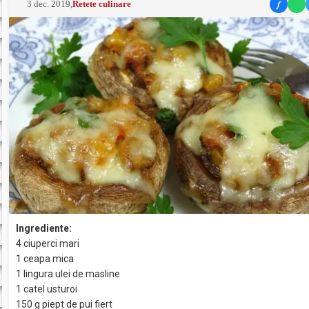
f
3 dec. 2019
,
Retete culinare
Ingrediente:
4 ciuperci mari
1 ceapa mica
1 lingura ulei de masline
1 catel usturoi
150 g piept de pui fiert