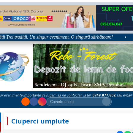
rei tradiții. Un singur eveniment. O singură sărbătoare!
•
Pla
or evenimente importante va rugam sa ne contactati la tel:
0749.877.802
sau email:
Ciuperci umplute