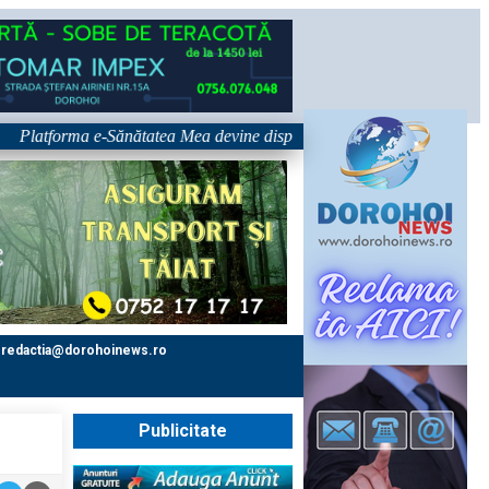
tforma e-Sănătatea Mea devine disponibilă pe 1 septembrie: pacientul dev
redactia@dorohoinews.ro
Publicitate