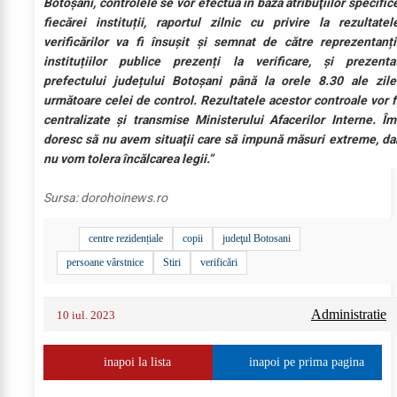
Botoșani, controlele se vor efectua în baza atribuţiilor specific
fiecărei instituții, raportul zilnic cu privire la rezultatel
verificărilor va fi însușit şi semnat de către reprezentanți
instituțiilor publice prezenți la verificare, și prezenta
prefectului județului Botoșani până la orele 8.30 ale zile
următoare celei de control. Rezultatele acestor controale vor f
centralizate și transmise Ministerului Afacerilor Interne. Îm
doresc să nu avem situaţii care să impună măsuri extreme, da
nu vom tolera încălcarea legii.”
Sursa:
dorohoinews.ro
centre rezidențiale
copii
judeţul Botosani
persoane vârstnice
Stiri
verificări
Administratie
10 iul. 2023
inapoi la lista
inapoi pe prima pagina