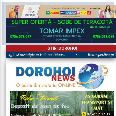
STIRI DOROHOI
Energie și nostalgie în Poiana Teioasa
•
Retrospectiva prime