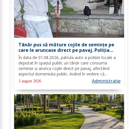
Tânăr pus să măture cojile de seminţe pe
care le aruncase direct pe pavaj. Poliţia
Locală Dorohoi: Respectul față de spațiul
În data de 01.08.2026, patrula auto a poliției locale a
comun trebuie să fie o prioritate pentru
depistat în spațiul public un tânăr care consuma
fiecare dintre noi”
semințe și arunca cojile direct pe pavaj, afectând
aspectul domeniului public. Având în vedere că
prioritatea Poliției Locale este prevenția și educarea
Administratie
3 august 2026
spiritului civic, polițiștii l-au...