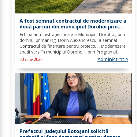
A fost semnat contractul de modernizare a
două parcuri din municipiul Dorohoi prin
fonduri europene
Echipa administrației locale a Municipiul Dorohoi, prin
domnul primar ing. Dorin Alexandrescu, a semnat
Contractul de finanțare pentru proiectul „Modernizare
spații verzi în municipiul Dorohoi", prin Programul
Regional 2021–2027 - Prioritatea de investiții 3. Nord-
Administratie
30 iulie 2026
Est - O regiune durabilă, mai...
Prefectul județului Botoșani solicită
anchetă și face demersuri pentru donarea