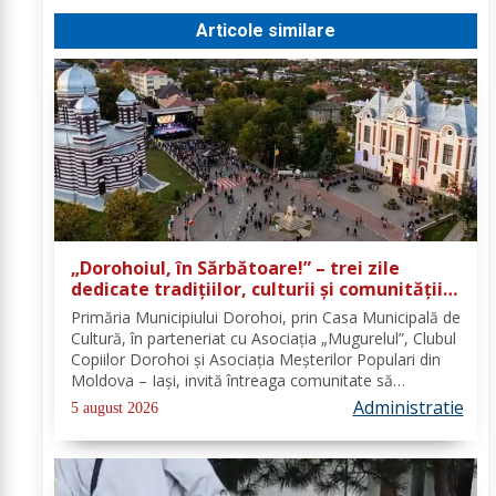
Articole similare
„Dorohoiul, în Sărbătoare!” – trei zile
dedicate tradițiilor, culturii și comunității
Trei tradiții. Un singur eveniment. O
Primăria Municipiului Dorohoi, prin Casa Municipală de
singură sărbătoare!
Cultură, în parteneriat cu Asociația „Mugurelul”, Clubul
Copiilor Dorohoi și Asociația Meșterilor Populari din
Moldova – Iași, invită întreaga comunitate să
participe, în perioada 28–30 august 2026, la
Administratie
5 august 2026
evenimentul „Dorohoiul, în Sărbătoare!”....