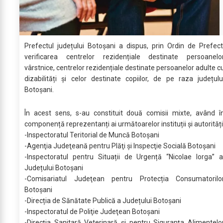
Prefectul județului Botoșani a dispus, prin Ordin de Prefect
verificarea centrelor rezidențiale destinate persoanelo
vârstnice, centrelor rezidențiale destinate persoanelor adulte c
dizabilități și celor destinate copiilor, de pe raza județulu
Botoșani.
În acest sens, s-au constituit două comisii mixte, având î
componență reprezentanți ai următoarelor instituții și autorități
-Inspectoratul Teritorial de Muncă Botoşani
-Agenţia Judeţeană pentru Plăţi şi Inspecţie Socială Botoșani
-Inspectoratul pentru Situații de Urgență “Nicolae Iorga” a
Județului Botoșani
-Comisariatul Judeţean pentru Protecția Consumatorilo
Botoșani
-Direcția de Sănătate Publică a Județului Botoșani
-Inspectoratul de Poliţie Judeţean Botoşani
-Direcţia Sanitară Veterinară şi pentru Siguranţa Alimentelo