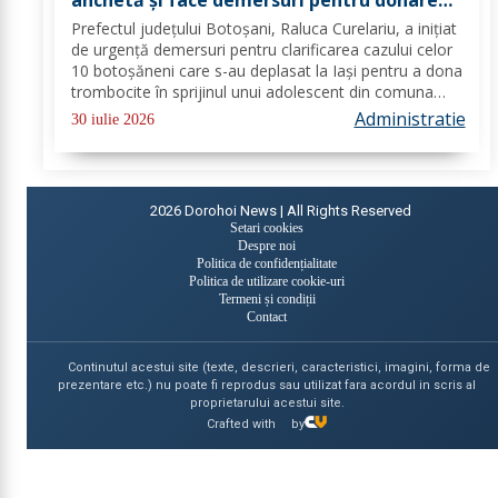
de trombocite direct la Botoșani în cazul
Prefectul județului Botoșani, Raluca Curelariu, a inițiat
adolescentului din Tudora
de urgență demersuri pentru clarificarea cazului celor
10 botoșăneni care s-au deplasat la Iași pentru a dona
trombocite în sprijinul unui adolescent din comuna
Tudora, însă nu au putut dona. Au fost transmise
Administratie
30 iulie 2026
adrese oficiale către...
2026
Dorohoi News | All Rights Reserved
Setari cookies
Despre noi
Politica de confidențialitate
Politica de utilizare cookie-uri
Termeni și condiții
Contact
Continutul acestui site (texte, descrieri, caracteristici, imagini, forma de
prezentare etc.) nu poate fi reprodus sau utilizat fara acordul in scris al
proprietarului acestui site.
Crafted with
by