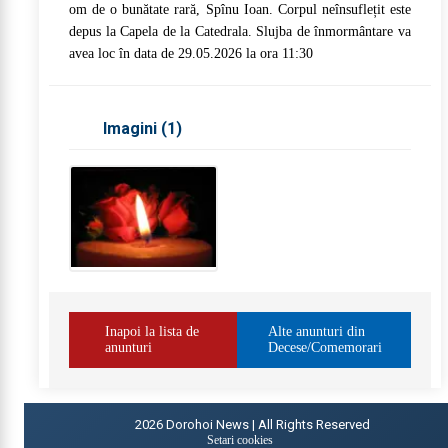
om de o bunătate rară, Spînu Ioan. Corpul neînsuflețit este
depus la Capela de la Catedrala. Slujba de înmormântare va
avea loc în data de 29.05.2026 la ora 11:30
Imagini (
1
)
Inapoi la lista de
Alte anunturi din
anunturi
Decese/Comemorari
2026
Dorohoi News | All Rights Reserved
Setari cookies