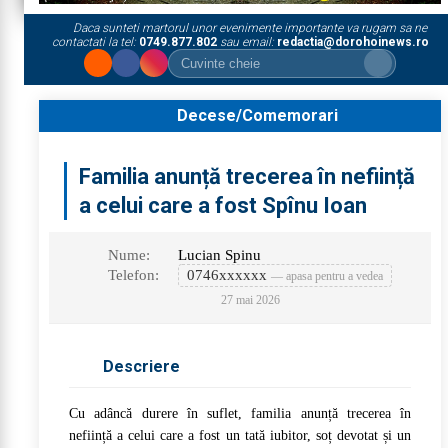
Daca sunteti martorul unor evenimente importante va rugam sa ne
contactati la tel:
0749.877.802
sau email:
redactia@dorohoinews.ro
Decese/Comemorari
Familia anunță trecerea în neființă
a celui care a fost Spînu Ioan
Nume:
Lucian Spinu
Telefon:
0746xxxxxx
— apasa pentru a vedea
27 mai 2026
Descriere
Cu adâncă durere în suflet, familia anunță trecerea în
neființă a celui care a fost un tată iubitor, soț devotat și un