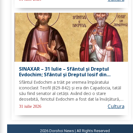
Biserică în cinstea Fecioarei...
SINAXAR – 31 Iulie – Sfântul şi Dreptul
Evdochim; Sfântul şi Dreptul Iosif din
Arimateea
Sfântul Evdochim a trăit pe vremea împăratului
iconoclast Teofil (829-842) şi era din Capadocia, tatăl
său fiind senator al cetăţii. Având deci o stare
deosebită, fericitul Evdochim a fost dat la învăţătură,
gustând bucuria de a cunoaşte adevărul. Aflând de
Cultura
31 iulie 2026
religia creştină, se străduia permanent,...
2026
Dorohoi News | All Rights Reserved