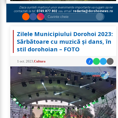
Daca sunteti martorul unor evenimente importante va rugam sa ne
contactati la tel:
0749.877.802
sau email:
redactia@dorohoinews.ro
Zilele Municipiului Dorohoi 2023:
Sărbătoare cu muzică și dans, în
stil dorohoian – FOTO
f
1 oct. 2023
,
Cultura