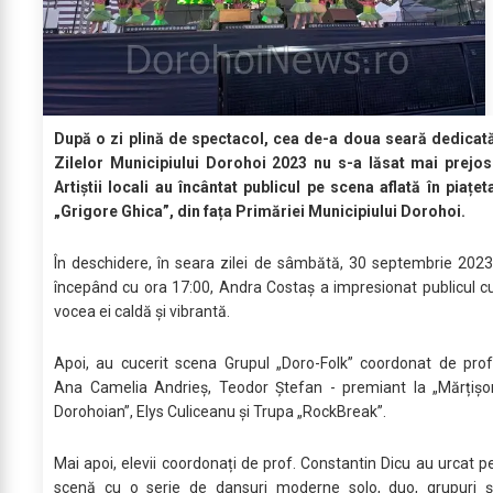
După o zi plină de spectacol, cea de-a doua seară dedicat
Zilelor Municipiului Dorohoi 2023 nu s-a lăsat mai prejos
Artiștii locali au încântat publicul pe scena aflată în piațet
„Grigore Ghica”, din fața Primăriei Municipiului Dorohoi.
În deschidere, în seara zilei de sâmbătă, 30 septembrie 2023
începând cu ora 17:00, Andra Costaș a impresionat publicul c
vocea ei caldă și vibrantă.
Apoi, au cucerit scena Grupul „Doro-Folk” coordonat de prof
Ana Camelia Andrieș, Teodor Ștefan - premiant la „Mărțișo
Dorohoian”, Elys Culiceanu și Trupa „RockBreak”.
Mai apoi, elevii coordonați de prof. Constantin Dicu au urcat p
scenă cu o serie de dansuri moderne solo, duo, grupuri ș