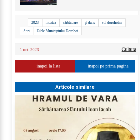
+
12
2023
muzica
sărbătoare
și dans
stil dorohoian
Stiri
Zilele Municipiului Dorohoi
Cultura
1 oct. 2023
inapoi la lista
inapoi pe prima pagina
Articole similare