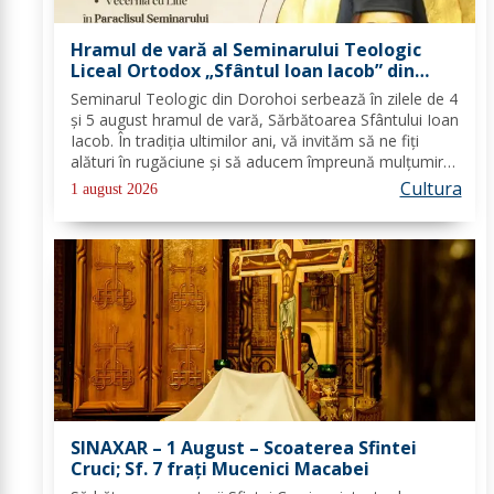
Hramul de vară al Seminarului Teologic
Liceal Ortodox „Sfântul Ioan Iacob” din
Dorohoi
Seminarul Teologic din Dorohoi serbează în zilele de 4
și 5 august hramul de vară, Sărbătoarea Sfântului Ioan
Iacob. În tradiția ultimilor ani, vă invităm să ne fiți
alături în rugăciune și să aducem împreună mulțumire
lui Dumnezeu și Sfântului Ioan Iacob. Programul va fi
Cultura
1 august 2026
următorul: Marți -...
SINAXAR – 1 August – Scoaterea Sfintei
Cruci; Sf. 7 fraţi Mucenici Macabei