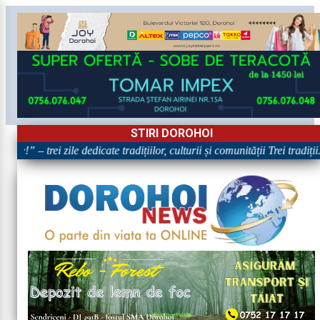
STIRI DOROHOI
e!” – trei zile dedicate tradițiilor, culturii și comunității Trei tradiți