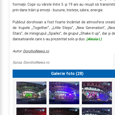
formații. Copii cu vârste între 5 și 19 ani au reușit să transmit
prin dans trăiri și emoții - bucurie, tristețe, iubire, energie.
Publicul dorohoian a fost foarte încântat de atmosfera creat
de trupele „Together”, „Little Steps”, „New Gerenation”, „Ne
Stars”, de minigrupul „Sparks”, de grupul „Shake it up”, dar și d
dansatoarele care s-au prezentat solo și duo.
(Alesia I.)
Autor:
DorohoiNews.ro
Sursa:
DorohoiNews.ro
Galerie foto (
28
)