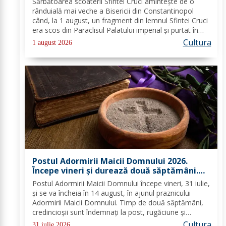
Sărbătoarea scoaterii Sfintei Cruci aminteşte de o
rânduială mai veche a Bisericii din Constantinopol
când, la 1 august, un fragment din lemnul Sfintei Cruci
era scos din Paraclisul Palatului imperial şi purtat în
procesiune spre Biserica „Sfânta Sofia”, unde
Cultura
1 august 2026
rămânea spre cinstire până la 14...
Postul Adormirii Maicii Domnului 2026.
Începe vineri și durează două săptămâni.
Ce reguli trebuie să respecte credincioșii
Postul Adormirii Maicii Domnului începe vineri, 31 iulie,
și se va încheia în 14 august, în ajunul praznicului
Adormirii Maicii Domnului. Timp de două săptămâni,
credincioșii sunt îndemnați la post, rugăciune și
curățire spirituală, această perioadă fiind instituită de
Cultura
31 iulie 2026