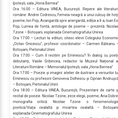
Ipotești, sala „Horia Bernea”
Ora 16:00 – Editura VINEA, București. Repere ale literaturi
române: Andrei Codrescu, Femeia neagră a unui culcuş de hoţi
poeme; Ion Pop, Avangardă spre ariergardă, ediția a II-a; Ioan Es
Pop, Lumea de fontă, antologie de poeme – prezintă: Nicola
Tzone – Botoșani, esplanada Cinematografului Unirea
Ora 17:00 – Lecturi la edituri, citesc elevii Colegiului Economi
„Octav Onicescu”, profesor coordonator – Carmen Băleanu 
Botoșani, Pietonalul Unirii
Ora 17:00 – Cum îl recitim pe Eminescu? În dialog cu poeți
debutanți, Vasile Gribincea, redactor la Muzeul Național a
Literaturii Române – Memorialul Ipotești, sala „Horia Bernea”
Ora 17:00 – Poezie și imagini: atelier de ilustrare a versurilor lu
Eminescu cu profesorii Genoveva Dolhescu și Ciprian Andrușc
– Botoșani, Pietonalul Unirii
Ora 18:00 – Editura VINEA, București, Prezentare de carte ș
recital de poezie. Nicolae Tzone, zece elegii, poeme; Ana Dobre
monografia critică: Nicolae Tzone: o fenomenologi
poetică/Viața cealaltă și moartea cealaltă – Botoșani
esplanada Cinematografului Unirea