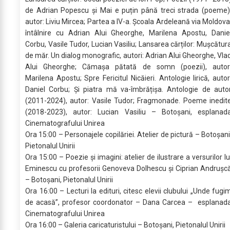
de Adrian Popescu și Mai e puțin până treci strada (poeme)
autor: Liviu Mircea; Partea a IV-a. Școala Ardeleană via Moldova
întâlnire cu Adrian Alui Gheorghe, Marilena Apostu, Danie
Corbu, Vasile Tudor, Lucian Vasiliu; Lansarea cărților: Mușcătur
de măr. Un dialog monografic, autori: Adrian Alui Gheorghe, Vla
Alui Gheorghe; Cămașa pătată de somn (poezii), autor
Marilena Apostu; Spre Fericitul Nicăieri. Antologie lirică, autor
Daniel Corbu; Și piatra mă va-îmbrățișa. Antologie de auto
(2011-2024), autor: Vasile Tudor; Fragmonade. Poeme inedit
(2018-2023), autor: Lucian Vasiliu – Botoșani, esplanad
Cinematografului Unirea
Ora 15:00 – Personajele copilăriei. Atelier de pictură – Botoșani
Pietonalul Unirii
Ora 15:00 – Poezie și imagini: atelier de ilustrare a versurilor lu
Eminescu cu profesorii Genoveva Dolhescu și Ciprian Andrușc
– Botoșani, Pietonalul Unirii
Ora 16:00 – Lecturi la edituri, citesc elevii clubului „Unde fugi
de acasă”, profesor coordonator – Dana Carcea – esplanad
Cinematografului Unirea
Ora 16:00 – Galeria caricaturistului – Botoșani, Pietonalul Unirii