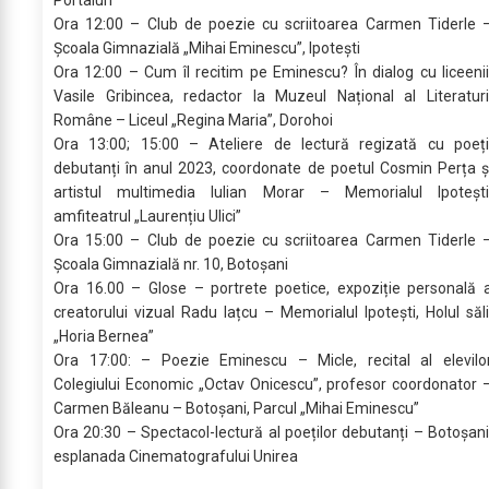
Ora 12:00 – Club de poezie cu scriitoarea Carmen Tiderle 
Școala Gimnazială „Mihai Eminescu”, Ipotești
Ora 12:00 – Cum îl recitim pe Eminescu? În dialog cu liceenii
Vasile Gribincea, redactor la Muzeul Național al Literaturi
Române – Liceul „Regina Maria”, Dorohoi
Ora 13:00; 15:00 – Ateliere de lectură regizată cu poeți
debutanți în anul 2023, coordonate de poetul Cosmin Perța ș
artistul multimedia Iulian Morar – Memorialul Ipotești
amfiteatrul „Laurențiu Ulici”
Ora 15:00 – Club de poezie cu scriitoarea Carmen Tiderle 
Școala Gimnazială nr. 10, Botoșani
Ora 16.00 – Glose – portrete poetice, expoziție personală 
creatorului vizual Radu Iațcu – Memorialul Ipotești, Holul săli
„Horia Bernea”
Ora 17:00: – Poezie Eminescu – Micle, recital al elevilo
Colegiului Economic „Octav Onicescu”, profesor coordonator 
Carmen Băleanu – Botoșani, Parcul „Mihai Eminescu”
Ora 20:30 – Spectacol-lectură al poeților debutanți – Botoșani
esplanada Cinematografului Unirea