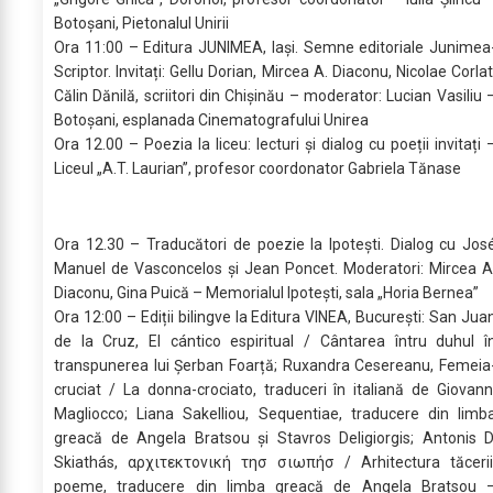
Botoșani, Pietonalul Unirii
Ora 11:00 – Editura JUNIMEA, Iași. Semne editoriale Junimea
Scriptor. Invitați: Gellu Dorian, Mircea A. Diaconu, Nicolae Corlat
Călin Dănilă, scriitori din Chișinău – moderator: Lucian Vasiliu 
Botoșani, esplanada Cinematografului Unirea
Ora 12.00 – Poezia la liceu: lecturi și dialog cu poeții invitați 
Liceul „A.T. Laurian”, profesor coordonator Gabriela Tănase
Ora 12.30 – Traducători de poezie la Ipotești. Dialog cu Jos
Manuel de Vasconcelos și Jean Poncet. Moderatori: Mircea A
Diaconu, Gina Puică – Memorialul Ipotești, sala „Horia Bernea”
Ora 12:00 – Ediții bilingve la Editura VINEA, București: San Jua
de la Cruz, El cántico espiritual / Cântarea întru duhul î
transpunerea lui Șerban Foarță; Ruxandra Cesereanu, Femeia
cruciat / La donna-crociato, traduceri în italiană de Giovann
Magliocco; Liana Sakelliou, Sequentiae, traducere din limb
greacă de Angela Bratsou și Stavros Deligiorgis; Antonis D
Skiathás, αρχιτεκτονική τησ σιωπήσ / Arhitectura tăcerii
poeme, traducere din limba greacă de Angela Bratsou 