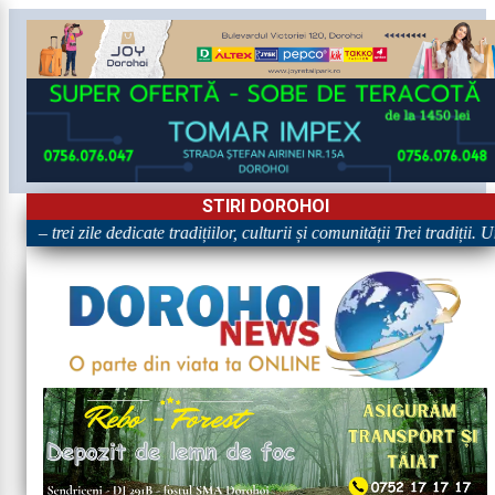
STIRI DOROHOI
„Dorohoiul, în Sărbătoare!” – trei zile dedicate tradițiilor, cultu