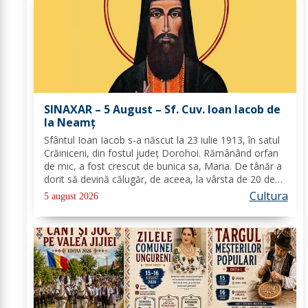
SINAXAR – 5 August – Sf. Cuv. Ioan Iacob de
la Neamţ
Sfântul Ioan Iacob s-a născut la 23 iulie 1913, în satul
Crăiniceni, din fostul județ Dorohoi. Rămânând orfan
de mic, a fost crescut de bunica sa, Maria. De tânăr a
dorit să devină călugăr, de aceea, la vârsta de 20 de
ani, și-a îndreptat pașii spre Mănăstirea Neamț. La 8
Cultura
5 august 2026
aprilie 1936, rasoforul...