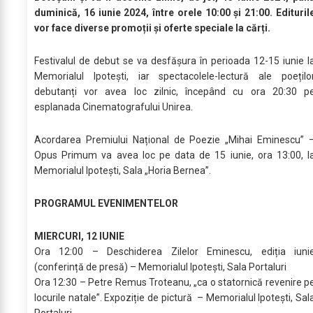
duminică, 16 iunie 2024, între orele 10:00 și 21:00. Edituril
vor face diverse promoții și oferte speciale la cărți.
Festivalul de debut se va desfășura în perioada 12-15 iunie l
Memorialul Ipotești, iar spectacolele-lectură ale poețilo
debutanți vor avea loc zilnic, începând cu ora 20:30 p
esplanada Cinematografului Unirea.
Acordarea Premiului Național de Poezie „Mihai Eminescu” 
Opus Primum va avea loc pe data de 15 iunie, ora 13:00, l
Memorialul Ipotești, Sala „Horia Bernea”.
PROGRAMUL EVENIMENTELOR
MIERCURI, 12 IUNIE
Ora 12:00 – Deschiderea Zilelor Eminescu, ediția iuni
(conferință de presă) – Memorialul Ipotești, Sala Portaluri
Ora 12:30 – Petre Remus Troteanu, „ca o statornică revenire p
locurile natale”. Expoziție de pictură – Memorialul Ipotești, Sal
Portaluri