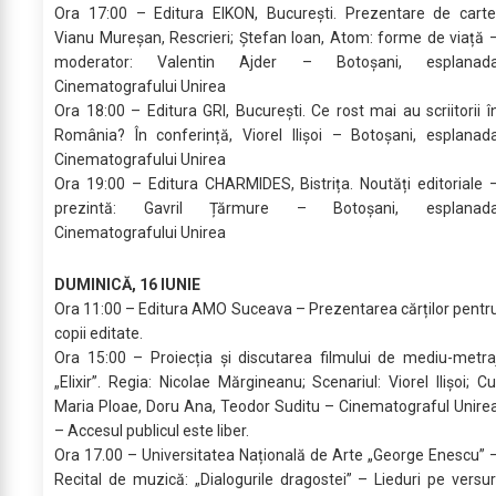
Ora 17:00 – Editura EIKON, București. Prezentare de carte
Vianu Mureșan, Rescrieri; Ștefan Ioan, Atom: forme de viață 
moderator: Valentin Ajder – Botoșani, esplanad
Cinematografului Unirea
Ora 18:00 – Editura GRI, București. Ce rost mai au scriitorii î
România? În conferință, Viorel Ilișoi – Botoșani, esplanad
Cinematografului Unirea
Ora 19:00 – Editura CHARMIDES, Bistrița. Noutăți editoriale 
prezintă: Gavril Țărmure – Botoșani, esplanad
Cinematografului Unirea
DUMINICĂ, 16 IUNIE
Ora 11:00 – Editura AMO Suceava – Prezentarea cărților pentr
copii editate.
Ora 15:00 – Proiecția și discutarea filmului de mediu-metra
„Elixir”. Regia: Nicolae Mărgineanu; Scenariul: Viorel Ilișoi; Cu
Maria Ploae, Doru Ana, Teodor Suditu – Cinematograful Unire
– Accesul publicul este liber.
Ora 17.00 – Universitatea Națională de Arte „George Enescu” 
Recital de muzică: „Dialogurile dragostei” – Lieduri pe versur