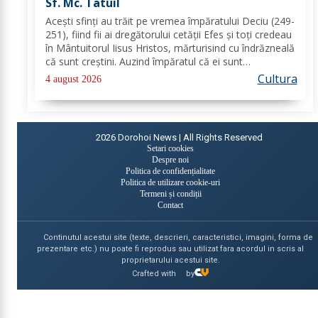
Sf. Mc. Tatuil
Aceşti sfinţi au trăit pe vremea împăratului Deciu (249-
251), fiind fii ai dregătorului cetăţii Efes şi toţi credeau
în Mântuitorul Iisus Hristos, mărturisind cu îndrăzneală
că sunt creştini. Auzind împăratul că ei sunt
mărturisitori ai lui Hristos, i-a chemat la judecată. În
Cultura
4 august 2026
faţa lui Deciu, cei...
2026
Dorohoi News | All Rights Reserved
Setari cookies
Despre noi
Politica de confidențialitate
Politica de utilizare cookie-uri
Termeni și condiții
Contact
Continutul acestui site (texte, descrieri, caracteristici, imagini, forma de
prezentare etc.) nu poate fi reprodus sau utilizat fara acordul in scris al
proprietarului acestui site.
Crafted with
by