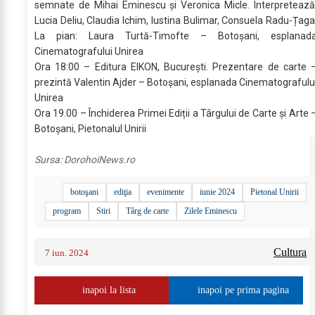
semnate de Mihai Eminescu și Veronica Micle. Interpretează
Lucia Deliu, Claudia Ichim, Iustina Bulimar, Consuela Radu-Țaga
La pian: Laura Turtă-Timofte – Botoșani, esplanad
Cinematografului Unirea
Ora 18:00 – Editura EIKON, București. Prezentare de carte 
prezintă Valentin Ajder – Botoșani, esplanada Cinematografulu
Unirea
Ora 19.00 – Închiderea Primei Ediții a Târgului de Carte și Arte 
Botoșani, Pietonalul Unirii
Sursa:
DorohoiNews.ro
botoşani
ediţia
evenimente
iunie 2024
Pietonal Unirii
program
Stiri
Târg de carte
Zilele Eminescu
Cultura
7 iun. 2024
inapoi la lista
inapoi pe prima pagina