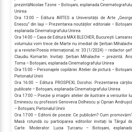
prezintăNicolae Tzone – Botoșani, esplanada Cinematografulu
Unirea
Ora 13:00 – Editura ARTES a Universității de Arte „Georg
Enescu” din Iași – Prezentarea noutăților editoriale – Botoșani
esplanada Cinematografului Unirea
Ora 14:00 – Casa de Editură MAX BLECHER, București. Lansare
volumului vom trece de Marte nu imediat de Șerban Mihalach
și a revistei Poesis internațional, nr. 33 (1/2024) – redactor-șef
Claudiu Komartin. Invitați: Șerban Mihalache – prezintă: An
Toma – Botoșani, esplanada Cinematografului Unirea
Ora 15:00 – Personajele copilăriei. Atelier de pictură – Botoșani
Pietonalul Unirii
Ora 16:00 – Editura PROSPEXI, Dorohoi. Prezentarea cărțilo
publicate – Botoșani, esplanada Cinematografului Unirea
Ora 17:00 – Poezie și imagini: atelier de ilustrare a versurilor lu
Eminescu cu profesorii Genoveva Dolhescu și Ciprian Andrușc
– Botoșani, Pietonalul Unirii
Ora 17:00 – Editorii de poezie: Ce publicăm? Cum promovăm
Masă rotundă cu participarea editorilor invitați la Târgul d
Carte. Moderator: Lucia Țurcanu – Botoșani, esplanad