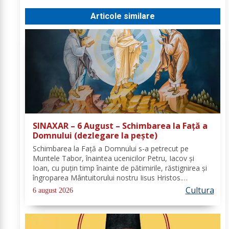
Articole similare
SINAXAR – 6 August – Schimbarea la Față a
Domnului (dezlegare la peşte)
Schimbarea la Față a Domnului s-a petrecut pe
Muntele Tabor, înaintea ucenicilor Petru, Iacov și
Ioan, cu puțin timp înainte de pătimirile, răstignirea și
îngroparea Mântuitorului nostru Iisus Hristos.
Urcându-Se pe munte, Hristos-Domnul S-a depărtat
Cultura
6 august 2026
puţin de ucenici şi, suindu-Se pe un loc mai...