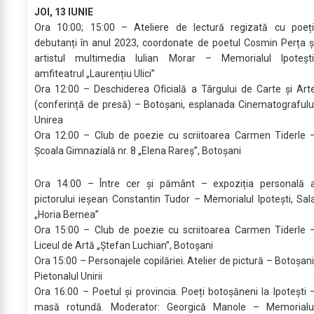
JOI, 13 IUNIE
Ora 10:00; 15:00 – Ateliere de lectură regizată cu poeți
debutanți în anul 2023, coordonate de poetul Cosmin Perța ș
artistul multimedia Iulian Morar – Memorialul Ipotești
amfiteatrul „Laurențiu Ulici”
Ora 12:00 – Deschiderea Oficială a Târgului de Carte și Art
(conferință de presă) – Botoșani, esplanada Cinematografulu
Unirea
Ora 12:00 – Club de poezie cu scriitoarea Carmen Tiderle 
Școala Gimnazială nr. 8 „Elena Rareș”, Botoșani
Ora 14:00 – Între cer și pământ – expoziția personală 
pictorului ieșean Constantin Tudor – Memorialul Ipotești, Sal
„Horia Bernea”
Ora 15:00 – Club de poezie cu scriitoarea Carmen Tiderle 
Liceul de Artă „Ștefan Luchian”, Botoșani
Ora 15:00 – Personajele copilăriei. Atelier de pictură – Botoșani
Pietonalul Unirii
Ora 16:00 – Poetul și provincia. Poeți botoșăneni la Ipotești 
masă rotundă. Moderator: Georgică Manole – Memorialu