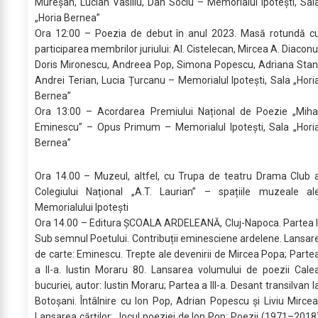
Mureșan, Lucian Vasiliu, Dan Sociu – Memorialul Ipotești, Sal
„Horia Bernea”
Ora 12:00 – Poezia de debut în anul 2023. Masă rotundă c
participarea membrilor juriului: Al. Cistelecan, Mircea A. Diaconu
Doris Mironescu, Andreea Pop, Simona Popescu, Adriana Stan
Andrei Terian, Lucia Țurcanu – Memorialul Ipotești, Sala „Hori
Bernea”
Ora 13:00 – Acordarea Premiului Național de Poezie „Miha
Eminescu” – Opus Primum – Memorialul Ipotești, Sala „Hori
Bernea”
Ora 14.00 – Muzeul, altfel, cu Trupa de teatru Drama Club 
Colegiului Național „A.T. Laurian” – spațiile muzeale al
Memorialului Ipotești
Ora 14.00 – Editura ȘCOALA ARDELEANĂ, Cluj-Napoca. Partea I
Sub semnul Poetului. Contribuții eminesciene ardelene. Lansar
de carte: Eminescu. Trepte ale devenirii de Mircea Popa; Parte
a II-a. Iustin Moraru 80. Lansarea volumului de poezii Cale
bucuriei, autor: Iustin Moraru; Partea a III-a. Desant transilvan l
Botoșani. Întâlnire cu Ion Pop, Adrian Popescu și Liviu Mircea
Lansarea cărților: Jocul poeziei de Ion Pop; Poezii (1971–2018