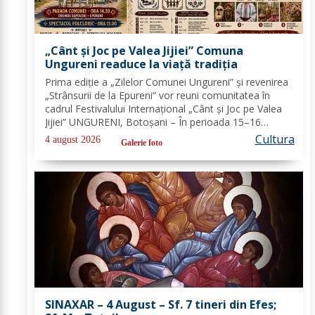
„Cânt și Joc pe Valea Jijiei” Comuna
Ungureni readuce la viață tradiția
Prima ediție a „Zilelor Comunei Ungureni” și revenirea
„Strânsurii de la Epureni” vor reuni comunitatea în
cadrul Festivalului Internațional „Cânt și Joc pe Valea
Jijiei” UNGURENI, Botoșani – În perioada 15–16
august 2026, comuna Ungureni va găzdui unul dintre
Cultura
4 august 2026
Galerie foto
cele mai ample evenimente culturale...
SINAXAR – 4 August – Sf. 7 tineri din Efes;