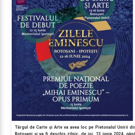
Târgul de Carte și Arte va avea loc pe Pietonalul Unirii di
Botoșani și va fi deschis zilnic, de joi, 13 iunie 2024, pân