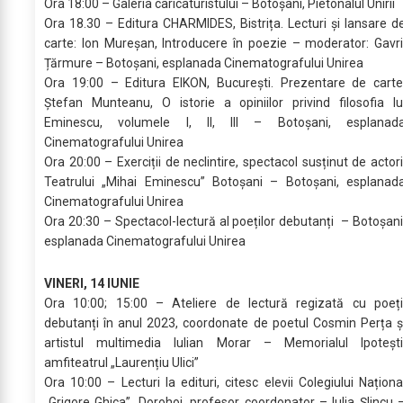
Ora 18:00 – Galeria caricaturistului – Botoșani, Pietonalul Unirii
Ora 18.30 – Editura CHARMIDES, Bistrița. Lecturi și lansare d
carte: Ion Mureșan, Introducere în poezie – moderator: Gavri
Țărmure – Botoșani, esplanada Cinematografului Unirea
Ora 19:00 – Editura EIKON, București. Prezentare de carte
Ștefan Munteanu, O istorie a opiniilor privind filosofia lu
Eminescu, volumele I, II, III – Botoșani, esplanad
Cinematografului Unirea
Ora 20:00 – Exerciții de neclintire, spectacol susținut de actori
Teatrului „Mihai Eminescu” Botoșani – Botoșani, esplanad
Cinematografului Unirea
Ora 20:30 – Spectacol-lectură al poeților debutanți – Botoșani
esplanada Cinematografului Unirea
VINERI, 14 IUNIE
Ora 10:00; 15:00 – Ateliere de lectură regizată cu poeți
debutanți în anul 2023, coordonate de poetul Cosmin Perța ș
artistul multimedia Iulian Morar – Memorialul Ipotești
amfiteatrul „Laurențiu Ulici”
Ora 10:00 – Lecturi la edituri, citesc elevii Colegiului Naționa
„Grigore Ghica”, Dorohoi, profesor coordonator – Iulia Șlincu 