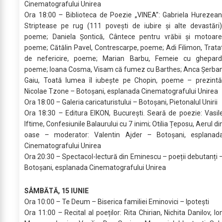
Cinematografului Unirea
Ora 18:00 – Biblioteca de Poezie „VINEA”: Gabriela Hurezean
Striptease pe rug (111 povești de iubire și alte devastări)
poeme; Daniela Șontică, Cântece pentru vrăbii și motoare
poeme; Cătălin Pavel, Contrescarpe, poeme; Adi Filimon, Trata
de nefericire, poeme; Marian Barbu, Femeie cu ghepard
poeme; Ioana Cosma, Visam că fumez cu Barthes; Anca Șerba
Gaiu, Toată lumea îl iubește pe Chopin, poeme – prezintă
Nicolae Tzone – Botoșani, esplanada Cinematografului Unirea
Ora 18:00 – Galeria caricaturistului – Botoșani, Pietonalul Unirii
Ora 18:30 – Editura EIKON, București. Seară de poezie: Vasil
Iftime, Confesiunile Balaurului cu 7 inimi; Otilia Țeposu, Aerul di
oase – moderator: Valentin Ajder – Botoșani, esplanad
Cinematografului Unirea
Ora 20:30 – Spectacol-lectură din Eminescu – poeții debutanți 
Botoșani, esplanada Cinematografului Unirea
SÂMBĂTĂ, 15 IUNIE
Ora 10:00 – Te Deum – Biserica familiei Eminovici – Ipotești
Ora 11:00 – Recital al poeților: Rita Chirian, Nichita Danilov, Io