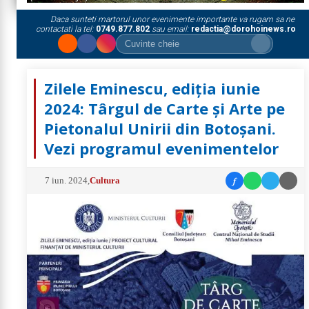
Daca sunteti martorul unor evenimente importante va rugam sa ne
contactati la tel:
0749.877.802
sau email:
redactia@dorohoinews.ro
Zilele Eminescu, ediția iunie
2024: Târgul de Carte și Arte pe
Pietonalul Unirii din Botoșani.
Vezi programul evenimentelor
f
7 iun. 2024
,
Cultura