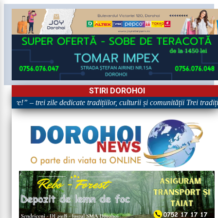
STIRI DOROHOI
are!” – trei zile dedicate tradițiilor, culturii și comunității Trei tradi