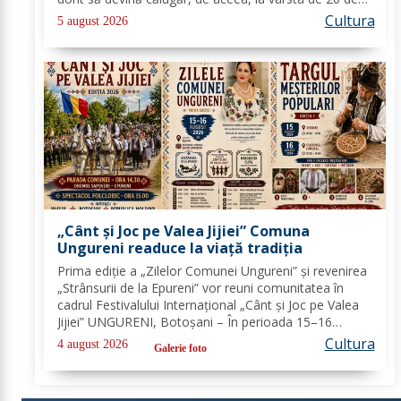
ani, și-a îndreptat pașii spre Mănăstirea Neamț. La 8
Cultura
5 august 2026
aprilie 1936, rasoforul...
„Cânt și Joc pe Valea Jijiei” Comuna
Ungureni readuce la viață tradiția
Prima ediție a „Zilelor Comunei Ungureni” și revenirea
„Strânsurii de la Epureni” vor reuni comunitatea în
cadrul Festivalului Internațional „Cânt și Joc pe Valea
Jijiei” UNGURENI, Botoșani – În perioada 15–16
august 2026, comuna Ungureni va găzdui unul dintre
Cultura
4 august 2026
Galerie foto
cele mai ample evenimente culturale...