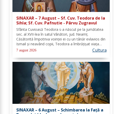
SINAXAR – 7 August – Sf. Cuv. Teodora de la
Sihla; Sf. Cuv. Pafnutie - Pârvu Zugravul
Sfânta Cuvioasă Teodora s-a născut pe la jumătatea
sec. al XVII-lea în satul Vânători, jud. Neamţ.
Căsătorită împotriva voinţei ei cu un tânăr evlavios din
Ismail şi neavând copii, Teodora a îmbrăţişat viaţa
monahală la Schitul Vărzăreşti, Vrancea, iar soţul ei,
Cultura
7 august 2026
de asemenea, s-a călugărit la...
SINAXAR – 6 August – Schimbarea la Față a