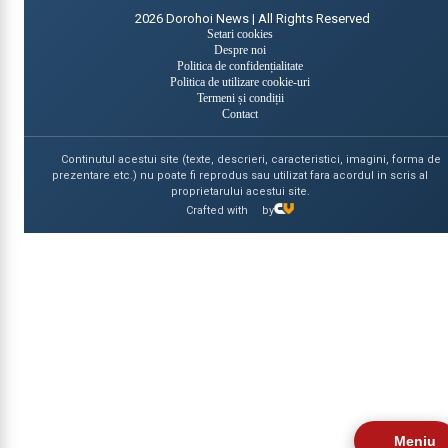
2026
Dorohoi News | All Rights Reserved
Setari cookies
Despre noi
Politica de confidențialitate
Politica de utilizare cookie-uri
Termeni și condiții
Contact
Continutul acestui site (texte, descrieri, caracteristici, imagini, forma de
prezentare etc.) nu poate fi reprodus sau utilizat fara acordul in scris al
proprietarului acestui site.
Crafted with
by
Meniu