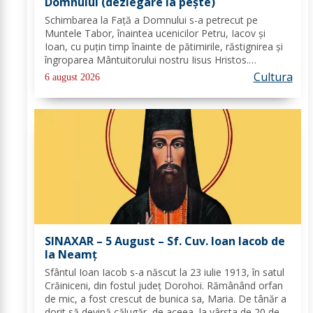
Domnului (dezlegare la peşte)
Schimbarea la Față a Domnului s-a petrecut pe
Muntele Tabor, înaintea ucenicilor Petru, Iacov și
Ioan, cu puțin timp înainte de pătimirile, răstignirea și
îngroparea Mântuitorului nostru Iisus Hristos.
Urcându-Se pe munte, Hristos-Domnul S-a depărtat
Cultura
6 august 2026
puţin de ucenici şi, suindu-Se pe un loc mai...
SINAXAR – 5 August – Sf. Cuv. Ioan Iacob de
la Neamţ
Sfântul Ioan Iacob s-a născut la 23 iulie 1913, în satul
Crăiniceni, din fostul județ Dorohoi. Rămânând orfan
de mic, a fost crescut de bunica sa, Maria. De tânăr a
dorit să devină călugăr, de aceea, la vârsta de 20 de