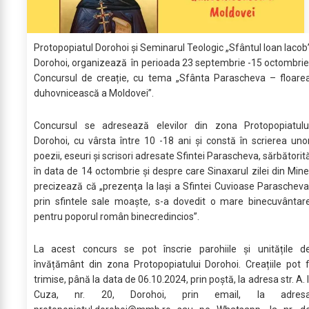
Protopopiatul Dorohoi și Seminarul Teologic „Sfântul Ioan Iacob
Dorohoi, organizează în perioada 23 septembrie -15 octombrie
Concursul de creație, cu tema „Sfânta Parascheva – floare
duhovnicească a Moldovei”.
Concursul se adresează elevilor din zona Protopopiatulu
Dorohoi, cu vârsta între 10 -18 ani și constă în scrierea uno
poezii, eseuri și scrisori adresate Sfintei Parascheva, sărbătorit
în data de 14 octombrie și despre care Sinaxarul zilei din Mine
precizează că „prezenţa la Iaşi a Sfintei Cuvioase Parascheva
prin sfintele sale moaşte, s-a dovedit o mare binecuvântar
pentru poporul român binecredincios”.
La acest concurs se pot înscrie parohiile și unitățile d
învățământ din zona Protopopiatului Dorohoi. Creațiile pot f
trimise, până la data de 06.10.2024, prin poștă, la adresa str. A. I
Cuza, nr. 20, Dorohoi, prin email, la adres