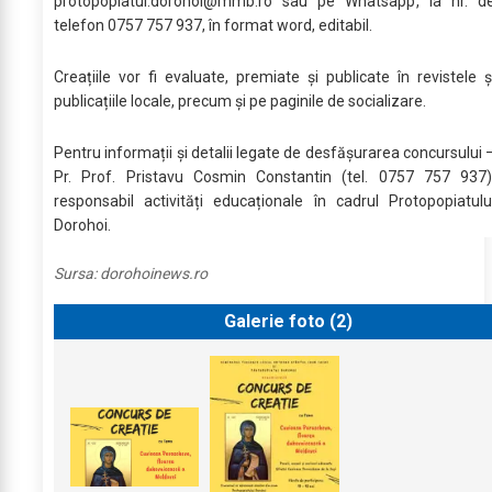
protopopiatul.dorohoi@mmb.ro
sau pe Whatsapp, la nr. d
telefon 0757 757 937, în format word, editabil.
Creațiile vor fi evaluate, premiate și publicate în revistele ș
publicațiile locale, precum și pe paginile de socializare.
Pentru informații și detalii legate de desfășurarea concursului 
Pr. Prof. Pristavu Cosmin Constantin (tel. 0757 757 937)
responsabil activități educaționale în cadrul Protopopiatulu
Dorohoi.
Sursa:
dorohoinews.ro
Galerie foto (
2
)