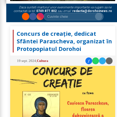
Daca sunteti martorul unor evenimente importante va rugam sa ne
contactati la tel:
0749.877.802
sau email:
redactia@dorohoinews.ro
Concurs de creație, dedicat
Sfântei Parascheva, organizat în
Protopopiatul Dorohoi
f
19 sept. 2024
,
Cultura