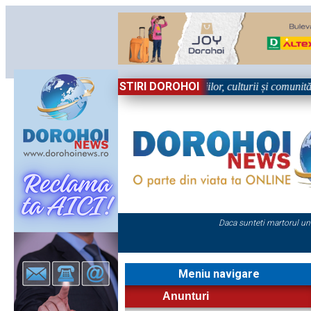
STIRI DOROHOI
Sărbătoare!” – trei zile dedicate tradițiilor, culturii și comunității Tr
Daca sunteti martorul un
Meniu navigare
Anunturi