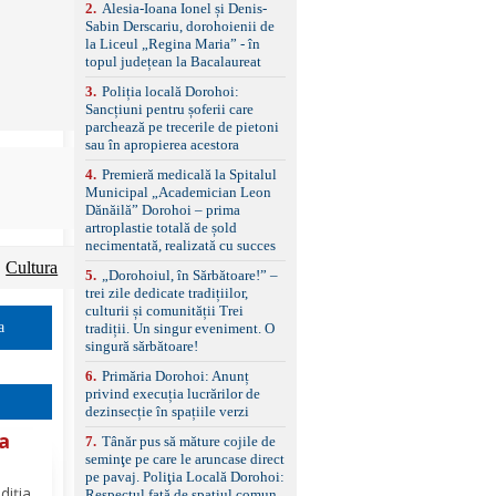
control, asistent
2
.
Alesia-Ioana Ionel și Denis-
schimbare bandă și
Sabin Derscariu, dorohoienii de
menținere bandă Faruri
la Liceul „Regina Maria” - în
bi-xenon adaptive cu
topul județean la Bacalaureat
funcție Cornering,
3
.
Poliția locală Dorohoi:
asistent fază lungă
Sancțiuni pentru șoferii care
automată , lumini de zi
parchează pe trecerile de pietoni
LED, proiectoare ceață
sau în apropierea acestora
LED, spălătoare faruri
Senzori parcare
4
.
Premieră medicală la Spitalul
față/spate, cameră
Municipal „Academician Leon
marșarier Keyless entry
Dănăilă” Dorohoi – prima
& start, geamuri electrice
artroplastie totală de șold
față/spate, oglinzi
necimentată, realizată cu succes
electrice, încălzite și
Cultura
rabatabile Sistem hands-
5
.
„Dorohoiul, în Sărbătoare!” –
free, Bluetooth, USB
trei zile dedicate tradițiilor,
Sistem start/stop, frână
culturii și comunității Trei
de parcare electrică,
a
tradiții. Un singur eveniment. O
anvelope vară runflat
singură sărbătoare!
Control presiune pneuri,
6
.
Primăria Dorohoi: Anunț
filtru de particule,
privind execuția lucrărilor de
standard Euro 6 Trapă
dezinsecție în spațiile verzi
panoramică, geamuri
spate fumurii Carlig de
la
7
.
Tânăr pus să măture cojile de
remorcare Bonus: -
seminţe pe care le aruncase direct
Covorașe textile montate
pe pavaj. Poliţia Locală Dorohoi:
și
pe mașină. -Ofer și un
diția
Respectul față de spațiul comun