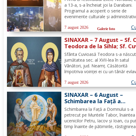
proiecție de film
a 13-a, s-a încheiat joi la Darabani.
Programul a acoperit o serie de
evenimente culturale și administrativ
desfășurate în diverse puncte din or
Cu
Conform programului oficial comuni
7 august 2026
Galerie foto
de Asociația Nord, mai jos se regăs
SINAXAR – 7 August – Sf. 
sinteza activităților,...
Teodora de la Sihla; Sf. Cu
Pafnutie - Pârvu Zugravul
Sfânta Cuvioasă Teodora s-a născut
jumătatea sec. al XVII-lea în satul
Vânători, jud. Neamţ. Căsătorită
împotriva voinţei ei cu un tânăr evla
din Ismail şi neavând copii, Teodora
Cu
îmbrăţişat viaţa monahală la Schitul
7 august 2026
Vărzăreşti, Vrancea, iar soţul ei, de
SINAXAR – 6 August –
asemenea, s-a călugărit la...
Schimbarea la Față a
Domnului (dezlegare la pe
Schimbarea la Față a Domnului s-a
petrecut pe Muntele Tabor, înaintea
ucenicilor Petru, Iacov și Ioan, cu pu
timp înainte de pătimirile, răstignirea
îngroparea Mântuitorului nostru Iisu