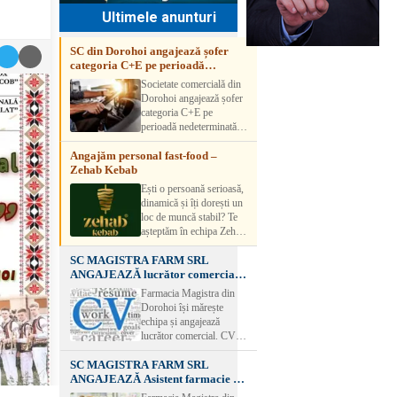
Ultimele anunturi
SC din Dorohoi angajează șofer
categoria C+E pe perioadă
nedeterminată
Societate comercială din
Dorohoi angajează șofer
categoria C+E pe
perioadă nedeterminată.
Candidatul trebuie să
Angajăm personal fast-food –
aibă experiență și atestat
Zehab Kebab
transport marfă. Pentru
detalii, vă rog să sunați la
Ești o persoană serioasă,
numărul de telefon.
dinamică și îți dorești un
loc de muncă stabil? Te
așteptăm în echipa Zehab
Kebab! Posturi
SC MAGISTRA FARM SRL
disponibile: -
ANGAJEAZĂ lucrător comercial –
SHAORMAR AJUTOR
DOROHOI
BUCATAR 2/posturi -
Farmacia Magistra din
LUCRATOR
Dorohoi își mărește
COMERCIAL
echipa și angajează
VANZATOR /2 posturi
lucrător comercial. CV-
OFERIM : Contract de
urile se pot depune: * la
muncă Program flexibil
SC MAGISTRA FARM SRL
sediul Farmaciei
Salariu motivant, în
ANGAJEAZĂ Asistent farmacie –
Magistra – Bulevardul
funcție de experienț
DOROHOI
Victoriei nr. 23, Dorohoi