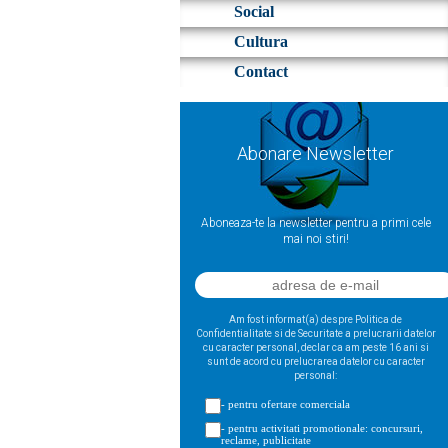
Social
Cultura
Contact
Abonare Newsletter
Aboneaza-te la newsletter pentru a primi cele
mai noi stiri!
Am fost informat(a) despre Politica de
Confidentialitate si de Securitate a prelucrarii datelor
cu caracter personal, declar ca am peste 16 ani si
sunt de acord cu prelucrarea datelor cu caracter
personal:
- pentru ofertare comerciala
- pentru activitati promotionale: concursuri,
reclame, publicitate