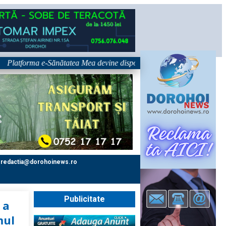
orma e-Sănătatea Mea devine disponibilă pe 1 septembrie: pacientul devin
redactia@dorohoinews.ro
Publicitate
 a
mul