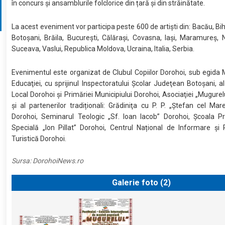
în concurs și ansamblurile folclorice din țară și din străinătate.
La acest eveniment vor participa peste 600 de artiști din: Bacău, Biho
Botoșani, Brăila, București, Călărași, Covasna, Iași, Maramureș, 
Suceava, Vaslui, Republica Moldova, Ucraina, Italia, Serbia.
Evenimentul este organizat de Clubul Copiilor Dorohoi, sub egida M
Educaţiei, cu sprijinul Inspectoratului Şcolar Judeţean Botoşani, al 
Local Dorohoi și Primăriei Municipiului Dorohoi, Asociaţiei „Mugurel
și al partenerilor tradiționali: Grădiniţa cu P. P. „Ştefan cel Mar
Dorohoi, Seminarul Teologic „Sf. Ioan Iacob” Dorohoi, Școala Pr
Specială „Ion Pillat” Dorohoi, Centrul Național de Informare și
Turistică Dorohoi.
Sursa:
DorohoiNews.ro
Galerie foto (
2
)