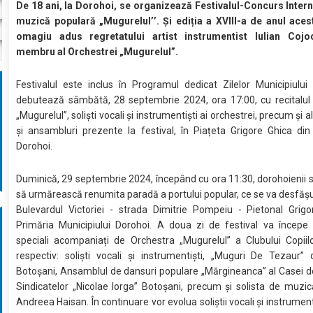
De 18 ani, la Dorohoi, se organizează Festivalul-Concurs Intern
muzică populară „Mugurelul’’. Și ediția a XVIII-a de anul aces
omagiu adus regretatului artist instrumentist Iulian Cojo
membru al Orchestrei „Mugurelul”.
Festivalul este inclus în Programul dedicat Zilelor Municipiului
debutează sâmbătă, 28 septembrie 2024, ora 17:00, cu recitalul 
„Mugurelul”, soliști vocali și instrumentiști ai orchestrei, precum și a
și ansambluri prezente la festival, în Piațeta Grigore Ghica din
Dorohoi.
Duminică, 29 septembrie 2024, începând cu ora 11:30, dorohoienii su
să urmărească renumita paradă a portului popular, ce se va desfășu
Bulevardul Victoriei - strada Dimitrie Pompeiu - Pietonal Grigo
Primăria Municipiului Dorohoi. A doua zi de festival va începe c
speciali acompaniați de Orchestra „Mugurelul” a Clubului Copiil
respectiv: soliști vocali și instrumentiști, „Muguri De Tezaur” 
Botoșani, Ansamblul de dansuri populare „Mărgineanca” al Casei d
Sindicatelor „Nicolae Iorga” Botoșani, precum și solista de muzi
Andreea Haisan. În continuare vor evolua soliștii vocali și instrumenti