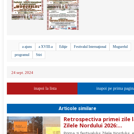
a ajuns
a XVIII-a
Ediţie
Festivalul Internaţional
Mugurelul
programul
Stiri
24 sept. 2024
inapoi la lista
inapoi pe prima pagin
Articole similare
Retrospectiva primei zile 
Zilele Nordului 2026:
Dezbateri, concert Byron 
Prima zi festivalului Zilele Nordului, e