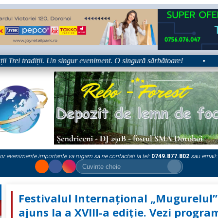
ei tradiții. Un singur eveniment. O singură sărbătoare!
•
Platf
or evenimente importante va rugam sa ne contactati la tel:
0749.877.802
sau email:
Festivalul Internațional „Mugurelul”
ajuns la a XVIII-a ediție. Vezi progra