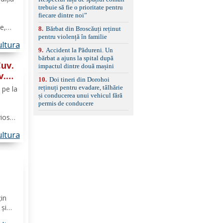
set de covorașe din
trebuie să fie o prioritate pentru
cauciuc/pvc. -Se vinde
fiecare dintre noi”
împreună cu un set de
anvelope de iarnă.
e,
8
.
Bărbat din Broscăuți reținut
aș.
pentru violență în familie
ltura
cat
9
.
Accident la Pădureni. Un
ește
bărbat a ajuns la spital după
Cuv.
impactul dintre două mașini
v.
10
.
Doi tineri din Dorohoi
reținuți pentru evadare, tâlhărie
 pe la
și conducerea unui vehicul fără
permis de conducere
vios
 a
ltura
şte)
țin
 și
s