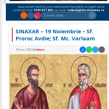
Daca sunteti martorul unor evenimente importante va rugam sa ne
contactati la tel:
0749.877.802
sau email:
redactia@dorohoinews.ro
SINAXAR – 19 Noiembrie – Sf.
Proroc Avdie; Sf. Mc. Varlaam
f
19 nov. 2024
,
Cultura