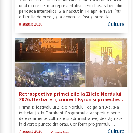
unul dintre cei mai reprezentativi clerici basarabeni din
perioada interbelică. S-a născut în 14 aprilie 1861, într-
o familie de preot, și a devenit el însuși preot la
Biserica „Aleksandr Nevski” din Călăraşi-sat, în
Cultura
8 august 2026
Republica Moldova de azi. A...
Retrospectiva primei zile la Zilele Nordului
2026: Dezbateri, concert Byron și proiecție
de film
Prima zi festivalului Zilele Nordului, ediția a 13-a, s-a
încheiat joi la Darabani. Programul a acoperit o serie
de evenimente culturale și administrative, desfășurate
în diverse puncte din oraș. Conform programului
oficial comunicat de Asociația Nord, mai jos se
Cultura
7 august 2026
Galerie foto