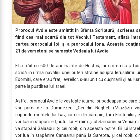
Prorocul Avdie este amintit în Sfânta Scriptură, scrierea s
fiind cea mai scurtă din tot Vechiul Testament, aflată într
cartea prorocului Ioil şi a prorocului Iona. Aceasta conţin
21 de versete şi se numeşte Vedenia lui Avdie.
El a trăit cu 600 de ani înainte de Hristos, iar cartea sa a fos
scrisă în urma năvălirii unei puteri străine asupra Ierusalimului
Edomiţii, care erau fraţii evreilor, s-au unit cu duşmanii şi au lua
parte la pustiirea lui Israel.
Astfel, prorocul Avdie le vesteşte idumeilor pedeapsa pe care 
vor primi de la Dumnezeu. „Cei din Negheb (Miazăzi) vo
cuprinde muntele lui Isav, iar cei din câmpie, ţara Filistenilor; e
vor lua în stăpânire ţinutul lui Efraim şi al Samariei şi Veniami
va stăpâni Galaadul. Şi cei robiţi din această oştire, fiii lui Israel
vor lua în stăpânire Canaanul până la Sarepta, şi cei robiţi di