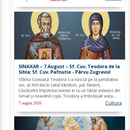
regăsește sinteza activităților,...
SINAXAR – 7 August – Sf. Cuv. Teodora de la
Sihla; Sf. Cuv. Pafnutie - Pârvu Zugravul
Sfânta Cuvioasă Teodora s-a născut pe la jumătatea
sec. al XVII-lea în satul Vânători, jud. Neamţ.
Căsătorită împotriva voinţei ei cu un tânăr evlavios din
Ismail şi neavând copii, Teodora a îmbrăţişat viaţa
monahală la Schitul Vărzăreşti, Vrancea, iar soţul ei,
Cultura
7 august 2026
de asemenea, s-a călugărit la...