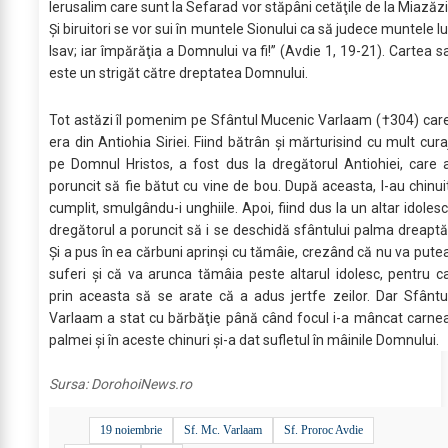
Ierusalim care sunt la Sefarad vor stăpâni cetăţile de la Miazăzi
Şi biruitori se vor sui în muntele Sionului ca să judece muntele lu
Isav; iar împărăţia a Domnului va fi!” (Avdie 1, 19-21). Cartea s
este un strigăt către dreptatea Domnului.
Tot astăzi îl pomenim pe Sfântul Mucenic Varlaam (†304) car
era din Antiohia Siriei. Fiind bătrân şi mărturisind cu mult cura
pe Domnul Hristos, a fost dus la dregătorul Antiohiei, care 
poruncit să fie bătut cu vine de bou. După aceasta, l-au chinui
cumplit, smulgându-i unghiile. Apoi, fiind dus la un altar idolesc
dregătorul a poruncit să i se deschidă sfântului palma dreaptă
Şi a pus în ea cărbuni aprinşi cu tămâie, crezând că nu va pute
suferi şi că va arunca tămâia peste altarul idolesc, pentru c
prin aceasta să se arate că a adus jertfe zeilor. Dar Sfântu
Varlaam a stat cu bărbăţie până când focul i-a mâncat carne
palmei şi în aceste chinuri şi-a dat sufletul în mâinile Domnului.
Sursa:
DorohoiNews.ro
19 noiembrie
Sf. Mc. Varlaam
Sf. Proroc Avdie