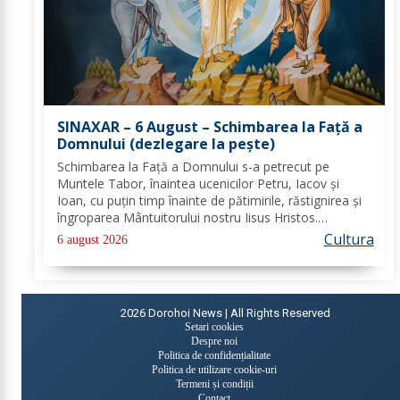
SINAXAR – 6 August – Schimbarea la Față a
Domnului (dezlegare la peşte)
Schimbarea la Față a Domnului s-a petrecut pe
Muntele Tabor, înaintea ucenicilor Petru, Iacov și
Ioan, cu puțin timp înainte de pătimirile, răstignirea și
îngroparea Mântuitorului nostru Iisus Hristos.
Urcându-Se pe munte, Hristos-Domnul S-a depărtat
Cultura
6 august 2026
puţin de ucenici şi, suindu-Se pe un loc mai...
2026
Dorohoi News | All Rights Reserved
Setari cookies
Despre noi
Politica de confidențialitate
Politica de utilizare cookie-uri
Termeni și condiții
Contact