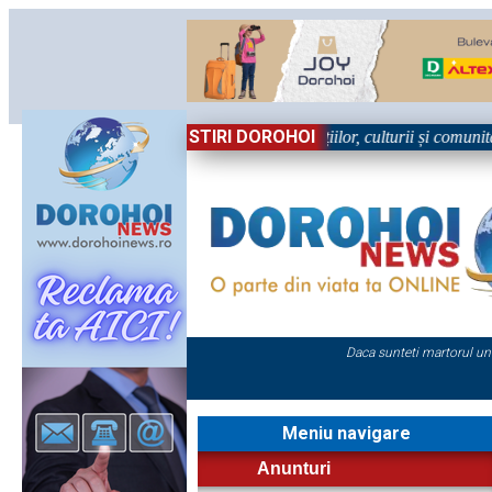
STIRI DOROHOI
n Sărbătoare!” – trei zile dedicate tradițiilor, culturii și comunității T
Daca sunteti martorul un
Meniu navigare
Anunturi