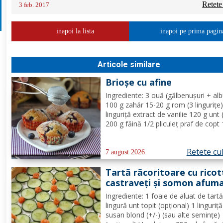
Retete
3 feb. 2017
inapoi la lista
inapoi pe prima pagin
Articole similare
Brioșe cu afine
Ingrediente: 3 ouă (gălbenușuri + alb
100 g zahăr 15-20 g rom (3 lingurițe)
linguriță extract de vanilie 120 g unt 
200 g făină 1/2 pliculeț praf de copt
afine Mod de Preparare: Se ameste
gălbenușurile cu zahărul, romul și van
Retete cu
Se adaugă untul topit, făina și praful 
7 august 2026
Tartă răcoritoare cu ricot
castraveți și somon afum
Ingrediente: 1 foaie de aluat de tart
lingură unt topit (opțional) 1 linguriț
susan blond (+/-) (sau alte semințe)