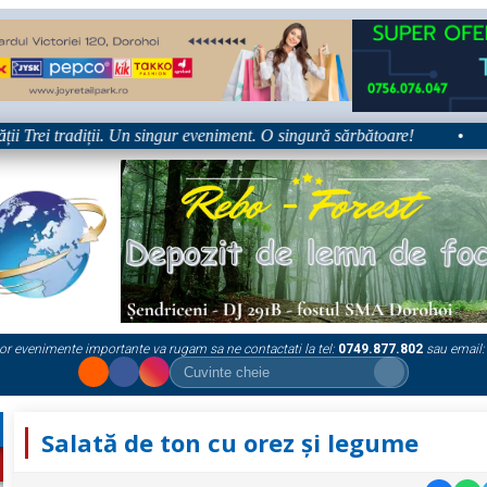
rei tradiții. Un singur eveniment. O singură sărbătoare!
•
Plat
or evenimente importante va rugam sa ne contactati la tel:
0749.877.802
sau email:
Salată de ton cu orez și legume