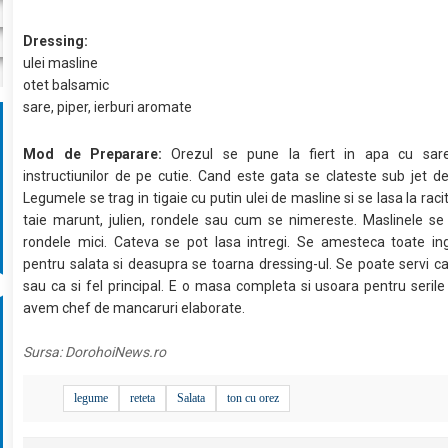
Dressing:
ulei masline
otet balsamic
sare, piper, ierburi aromate
Mod de Preparare:
Orezul se pune la fiert in apa cu sar
instructiunilor de pe cutie. Cand este gata se clateste sub jet d
Legumele se trag in tigaie cu putin ulei de masline si se lasa la rac
taie marunt, julien, rondele sau cum se nimereste. Maslinele se 
rondele mici. Cateva se pot lasa intregi. Se amesteca toate ing
pentru salata si deasupra se toarna dressing-ul. Se poate servi ca 
sau ca si fel principal. E o masa completa si usoara pentru serile
avem chef de mancaruri elaborate.
Sursa:
DorohoiNews.ro
legume
reteta
Salata
ton cu orez