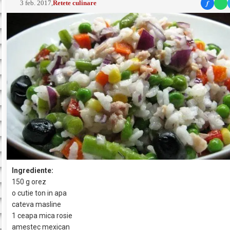
f
3 feb. 2017
,
Retete culinare
Ingrediente:
150 g orez
o cutie ton in apa
cateva masline
1 ceapa mica rosie
amestec mexican