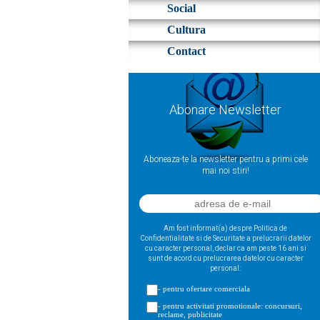
Social
Cultura
Contact
Abonare Newsletter
Aboneaza-te la newsletter pentru a primi cele
mai noi stiri!
Am fost informat(a) despre Politica de
Confidentialitate si de Securitate a prelucrarii datelor
cu caracter personal, declar ca am peste 16 ani si
sunt de acord cu prelucrarea datelor cu caracter
personal:
- pentru ofertare comerciala
- pentru activitati promotionale: concursuri,
reclame, publicitate