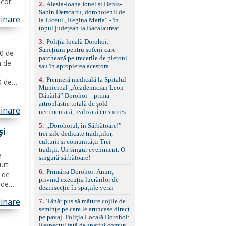
icotta
control, asistent
2
.
Alesia-Ioana Ionel și Denis-
schimbare bandă și
eapă
Sabin Derscariu, dorohoienii de
linare
menținere bandă Faruri
avete
la Liceul „Regina Maria” - în
bi-xenon adaptive cu
topul județean la Bacalaureat
ințe
funcție Cornering,
3
.
Poliția locală Dorohoi:
asistent fază lungă
Sancțiuni pentru șoferii care
automată , lumini de zi
00 de
parchează pe trecerile de pietoni
LED, proiectoare ceață
m de
sau în apropierea acestora
LED, spălătoare faruri
Senzori parcare
4
.
Premieră medicală la Spitalul
0 de
față/spate, cameră
Municipal „Academician Leon
marșarier Keyless entry
o
Dănăilă” Dorohoi – prima
& start, geamuri electrice
e
artroplastie totală de șold
față/spate, oglinzi
linare
tină
necimentată, realizată cu succes
electrice, încălzite și
rabatabile Sistem hands-
5
.
„Dorohoiul, în Sărbătoare!” –
și
free, Bluetooth, USB
trei zile dedicate tradițiilor,
Sistem start/stop, frână
culturii și comunității Trei
de parcare electrică,
tradiții. Un singur eveniment. O
e
anvelope vară runflat
singură sărbătoare!
Control presiune pneuri,
urt
6
.
Primăria Dorohoi: Anunț
filtru de particule,
l de
privind execuția lucrărilor de
standard Euro 6 Trapă
 de
dezinsecție în spațiile verzi
panoramică, geamuri
spate fumurii Carlig de
linare
7
.
Tânăr pus să măture cojile de
entru
remorcare Bonus: -
seminţe pe care le aruncase direct
Covorașe textile montate
tele
pe pavaj. Poliţia Locală Dorohoi:
pe mașină. -Ofer și un
Respectul față de spațiul comun