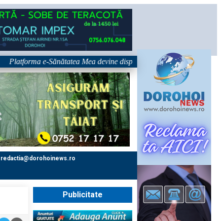
forma e-Sănătatea Mea devine disponibilă pe 1 septembrie: pacientul dev
redactia@dorohoinews.ro
Publicitate