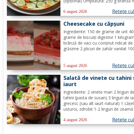
(opțional) Umplutura: 250 g brânză r
1/2 lămâie (suc + coajă) 4 fire de c
Retete cu
verde (+/-) piper Toppinguri: 1 castr
6 august 2026
80 gr somon afumat 1 linguriță sem
Cheesecake cu căpșuni
de susan...
Ingrediente: 150 de grame de unt 4
grame de biscuiți digestivi 1 kilogra
brânză de vaci cu conținut ridicat de
grăsime 2 plicuri de zahăr vanilat 10
grame de zahăr pudră zeama de la 
jumătate de lămâie 600 de mililitri d
Retete cu
smântână pentru frișcă 4 foi de gela
5 august 2026
hidratate în apă rece...
Salată de vinete cu tahini 
iaurt
Ingrediente: 2 vinete mari 2 linguri d
tahini (pasta de susan) 3 linguri de ia
grecesc (sau alt iaurt natural) 1 cățe
usturoi, zdrobit 1-2 linguri de zeamă
lămâie (după gust) Sare, după gust
Retete cu
Opțional: pătrunjel proaspăt tocat p
4 august 2026
decor Mod de preparare: Coace vine
pe grătar sau în...