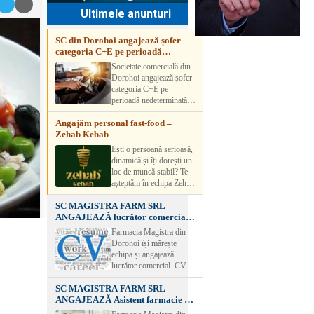
Ultimele anunturi
SC din Dorohoi angajează șofer
categoria C+E pe perioadă
nedeterminată
Societate comercială din
Dorohoi angajează șofer
categoria C+E pe
perioadă nedeterminată.
Candidatul trebuie să
Angajăm personal fast-food –
aibă experiență și atestat
Zehab Kebab
transport marfă. Pentru
detalii, vă rog să sunați la
Ești o persoană serioasă,
numărul de telefon.
dinamică și îți dorești un
loc de muncă stabil? Te
așteptăm în echipa Zehab
Kebab! Posturi
SC MAGISTRA FARM SRL
disponibile: -
ANGAJEAZĂ lucrător comercial –
SHAORMAR AJUTOR
DOROHOI
BUCATAR 2/posturi -
Farmacia Magistra din
LUCRATOR
Dorohoi își mărește
COMERCIAL
echipa și angajează
VANZATOR /2 posturi
lucrător comercial. CV-
OFERIM : Contract de
urile se pot depune: * la
muncă Program flexibil
SC MAGISTRA FARM SRL
sediul Farmaciei
Salariu motivant, în
ANGAJEAZĂ Asistent farmacie –
Magistra – Bulevardul
funcție de experienț
DOROHOI
Victoriei nr. 23, Dorohoi