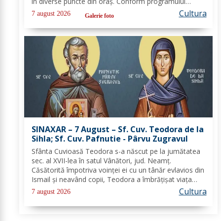
în diverse puncte din oraș. Conform programului
oficial comunicat de Asociația Nord, mai jos se
Cultura
7 august 2026
Galerie foto
regăsește sinteza activităților,...
SINAXAR – 7 August – Sf. Cuv. Teodora de la
Sihla; Sf. Cuv. Pafnutie - Pârvu Zugravul
Sfânta Cuvioasă Teodora s-a născut pe la jumătatea
sec. al XVII-lea în satul Vânători, jud. Neamţ.
Căsătorită împotriva voinţei ei cu un tânăr evlavios din
Ismail şi neavând copii, Teodora a îmbrăţişat viaţa
monahală la Schitul Vărzăreşti, Vrancea, iar soţul ei,
Cultura
7 august 2026
de asemenea, s-a călugărit la...