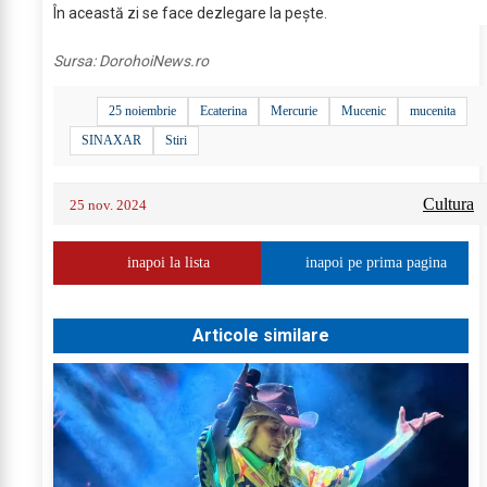
În această zi se face dezlegare la pește.
Sursa:
DorohoiNews.ro
25 noiembrie
Ecaterina
Mercurie
Mucenic
mucenita
SINAXAR
Stiri
Cultura
25 nov. 2024
inapoi la lista
inapoi pe prima pagina
Articole similare