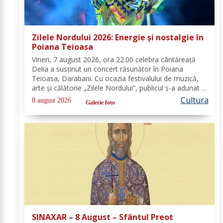
Zilele Nordului 2026: Energie și nostalgie în
Poiana Teioasa
Vineri, 7 august 2026, ora 22:00 celebra cântăreață
Delia a susținut un concert răsunător în Poiana
Teioasa, Darabani. Cu ocazia festivalului de muzică,
arte și călătorie „Zilele Nordului”, publicul s-a adunat în
acest colț de natură, bucurându-se de noaptea
Cultura
8 august 2026
Galerie foto
călduroasă și peisajul unei oaze verzi,...
SINAXAR – 8 August – Sfântul Preot