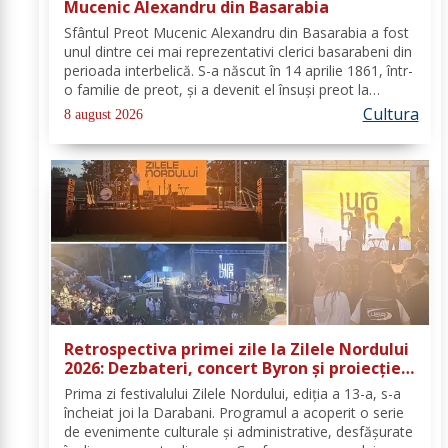
Mucenic Alexandru din Basarabia
Sfântul Preot Mucenic Alexandru din Basarabia a fost
unul dintre cei mai reprezentativi clerici basarabeni din
perioada interbelică. S-a născut în 14 aprilie 1861, într-
o familie de preot, și a devenit el însuși preot la
Biserica „Aleksandr Nevski” din Călăraşi-sat, în
Cultura
8 august 2026
Republica Moldova de azi. A...
Retrospectiva primei zile la Zilele Nordului
2026: Dezbateri, concert Byron și proiecție
de film
Prima zi festivalului Zilele Nordului, ediția a 13-a, s-a
încheiat joi la Darabani. Programul a acoperit o serie
de evenimente culturale și administrative, desfășurate