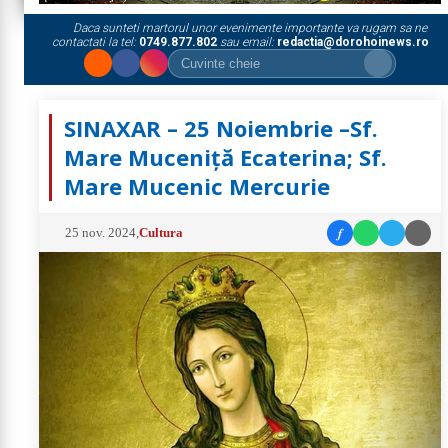
Daca sunteti martorul unor evenimente importante va rugam sa ne
contactati la tel:
0749.877.802
sau email:
redactia@dorohoinews.ro
SINAXAR – 25 Noiembrie –Sf.
Mare Muceniţă Ecaterina; Sf.
Mare Mucenic Mercurie
f
25 nov. 2024
,
Cultura