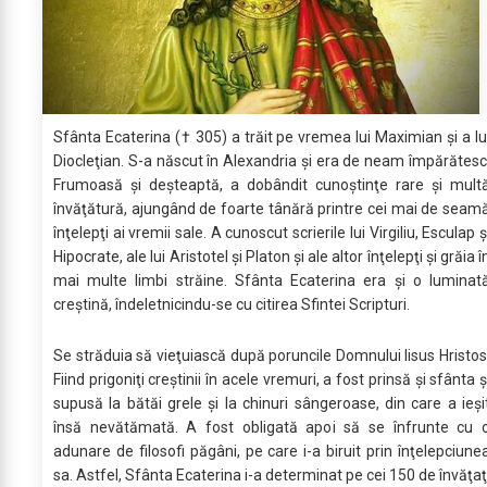
Sfânta Ecaterina († 305) a trăit pe vremea lui Maximian şi a lu
Diocleţian. S-a născut în Alexandria şi era de neam împărătesc
Frumoasă şi deşteaptă, a dobândit cunoştinţe rare şi mult
învăţătură, ajungând de foarte tânără printre cei mai de seam
înţelepţi ai vremii sale. A cunoscut scrierile lui Virgiliu, Esculap ş
Hipocrate, ale lui Aristotel şi Platon şi ale altor înţelepţi şi grăia î
mai multe limbi străine. Sfânta Ecaterina era şi o luminat
creştină, îndeletnicindu-se cu citirea Sfintei Scripturi.
Se străduia să vieţuiască după poruncile Domnului Iisus Hristos
Fiind prigoniţi creştinii în acele vremuri, a fost prinsă şi sfânta ş
supusă la bătăi grele şi la chinuri sângeroase, din care a ieşi
însă nevătămată. A fost obligată apoi să se înfrunte cu 
adunare de filosofi păgâni, pe care i-a biruit prin înţelepciune
sa. Astfel, Sfânta Ecaterina i-a determinat pe cei 150 de învăţaţ