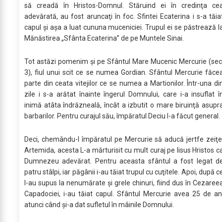
să creadă în Hristos-Domnul. Stăruind ei în credinţa ce
adevărată, au fost aruncaţi în foc. Sfintei Ecaterina i s-a tăia
capul şi aşa a luat cununa muceniciei. Trupul ei se păstrează l
Mănăstirea „Sfânta Ecaterina” de pe Muntele Sinai.
Tot astăzi pomenim şi pe Sfântul Mare Mucenic Mercurie (sec
3), fiul unui scit ce se numea Gordian. Sfântul Mercurie făce
parte din ceata vitejilor ce se numea a Martionilor. Într-una di
zile i s-a arătat înainte îngerul Domnului, care i-a insuflat î
inimă atâta îndrăzneală, încât a izbutit o mare biruinţă asupr
barbarilor. Pentru curajul său, împăratul Deciu l-a făcut general.
Deci, chemându-l împăratul pe Mercurie să aducă jertfe zeiţe
Artemida, acesta L-a mărturisit cu mult curaj pe Iisus Hristos c
Dumnezeu adevărat. Pentru aceasta sfântul a fost legat d
patru stâlpi, iar păgânii i-au tăiat trupul cu cuţitele. Apoi, după c
l-au supus la nenumărate şi grele chinuri, fiind dus în Cezaree
Capadociei, i-au tăiat capul. Sfântul Mercurie avea 25 de an
atunci când şi-a dat sufletul în mâinile Domnului.