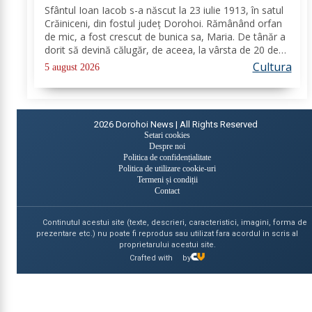
Sfântul Ioan Iacob s-a născut la 23 iulie 1913, în satul
Crăiniceni, din fostul județ Dorohoi. Rămânând orfan
de mic, a fost crescut de bunica sa, Maria. De tânăr a
dorit să devină călugăr, de aceea, la vârsta de 20 de
ani, și-a îndreptat pașii spre Mănăstirea Neamț. La 8
Cultura
5 august 2026
aprilie 1936, rasoforul...
2026
Dorohoi News | All Rights Reserved
Setari cookies
Despre noi
Politica de confidențialitate
Politica de utilizare cookie-uri
Termeni și condiții
Contact
Continutul acestui site (texte, descrieri, caracteristici, imagini, forma de
prezentare etc.) nu poate fi reprodus sau utilizat fara acordul in scris al
proprietarului acestui site.
Crafted with
by