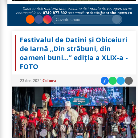
Daca sunteti martorul unor evenimente importante va rugam sa ne
contactati la tel:
0749.877.802
sau email:
redactia@dorohoinews.ro
Festivalul de Datini și Obiceiuri
de Iarnă „Din străbuni, din
oameni buni...” ediția a XLIX-a -
FOTO
f
23 dec. 2024
,
Cultura