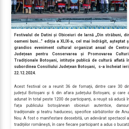
Festivalul de Datini și Obiceiuri de Iarnă „Din străbuni, di
oameni buni...” ediția a XLIX-a, cel mai îndrăgit, așteptat ș
grandios eveniment cultural organizat anual de Centru
Județean pentru Conservarea și Promovarea Culturi
Tradiționale Botoșani, intituție publică de cultură aflată î
subordinea Consiliului Județean Botoșani, s-a încheiat ieri
22.12.2024.
Acest festival ce a reunit 36 de fomații, dintre care 30 di
județul Botoșani și 6 din afara județului Botoșani, și care 
adunat în total peste 1200 de participanți, a reușit să aducă î
fața publicului botoșănean obiceiuri autentice, dansur
tradiționale și teatru haiducesc, specifice sărbătorilor de Anu
Nou. A fost o manifestare deosebită, un adevărat spectacol a
tradițiilor românești, în care fiecare participant a adus o bucat