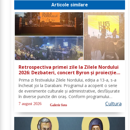
Articole similare
Retrospectiva primei zile la Zilele Nordului
2026: Dezbateri, concert Byron și proiecție
de film
Prima zi festivalului Zilele Nordului, ediția a 13-a, s-a
încheiat joi la Darabani. Programul a acoperit o serie
de evenimente culturale și administrative, desfășurate
în diverse puncte din oraș. Conform programului
oficial comunicat de Asociația Nord, mai jos se
Cultura
7 august 2026
Galerie foto
regăsește sinteza activităților,...