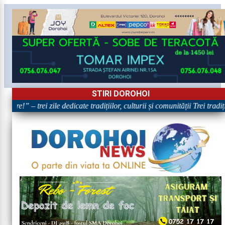
STIRI DOROHOI
are!” – trei zile dedicate tradițiilor, culturii și comunității Trei tradi