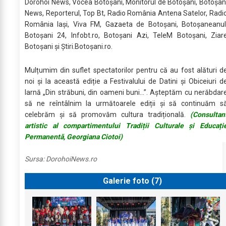
Dorohoi News, Vocea Botoșani, Monitorul de Botoșani, Botoșan
News, Reporterul, Top Bt, Radio România Antena Satelor, Radi
România Iași, Viva FM, Gazaeta de Botoșani, Botoșaneanul
Botoșani 24, Infobt.ro, Botoșani Azi, TeleM Botoșani, Ziar
Botoșani și Știri.Botoșani.ro.
Mulțumim din suflet spectatorilor pentru că au fost alături d
noi și la această ediție a Festivalului de Datini și Obiceiuri d
Iarnă „Din străbuni, din oameni buni...”. Așteptăm cu nerăbdar
să ne reîntâlnim la următoarele ediții și să continuăm s
celebrăm și să promovăm cultura tradițională.
(Consultan
artistic al compartimentului Tradiții Culturale și Educați
Permanentă, Georgiana Ciotoi)
Sursa:
DorohoiNews.ro
Galerie foto (
7
)