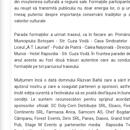
din moștenirea culturală a regiunii sale. Formațiile participant
au reușit să transmită publicului nu doar energia lor, ci și u
mesaj puternic despre importanța conservării tradițiilor și 
valorilor culturale.
Parada formațiilor a urmat traseul, ca în fiecare an: Primări
Municipiului Botoșani - Str. Cuza Vodă - Casa Sindicatelor 
Liceul „A.T. Laurian” - Podul de Piatră - Calea Naţională - Direcţi
Muncii - Hotel Rapsodia - Str. Cuza Vodă. În fruntea paradei d
anul acesta au fost două trăsuri autentice care au condu
formațiile pe tot parcursul traseului.
Mulțumim încă o dată domnului Răzvan Baltă care a sărit î
ajutorul nostru și care a coagulat parteneri și sponsori, astfe
încât ediția curentă a festivalului să se poată desfășura în bun
condiții. Le suntem recunoscători pentru sprijinul acordat
sponsorilor oficiali: SC Doly-Com Distribuție SRL, Elsaco, Fiv
Continents SRL, Farmacia Anca, Samcom AS, Chef Bogda
Câmpanu, Forest Events, Dimi SRL, Panex, Diasos, Grand Iris
Pub, Stage M Events și partenerilor media: Rapsodia Tv