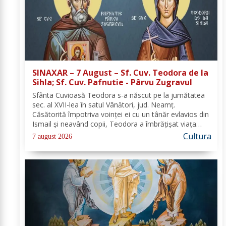
SINAXAR – 7 August – Sf. Cuv. Teodora de la
Sihla; Sf. Cuv. Pafnutie - Pârvu Zugravul
Sfânta Cuvioasă Teodora s-a născut pe la jumătatea
sec. al XVII-lea în satul Vânători, jud. Neamţ.
Căsătorită împotriva voinţei ei cu un tânăr evlavios din
Ismail şi neavând copii, Teodora a îmbrăţişat viaţa
monahală la Schitul Vărzăreşti, Vrancea, iar soţul ei,
Cultura
7 august 2026
de asemenea, s-a călugărit la...