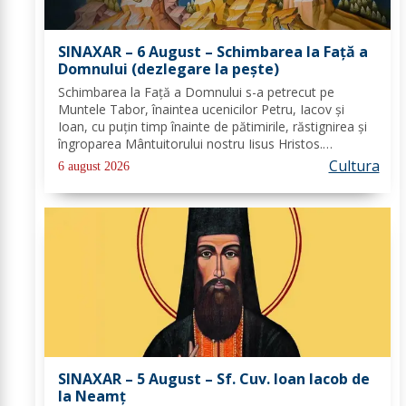
SINAXAR – 6 August – Schimbarea la Față a
Domnului (dezlegare la peşte)
Schimbarea la Față a Domnului s-a petrecut pe
Muntele Tabor, înaintea ucenicilor Petru, Iacov și
Ioan, cu puțin timp înainte de pătimirile, răstignirea și
îngroparea Mântuitorului nostru Iisus Hristos.
Urcându-Se pe munte, Hristos-Domnul S-a depărtat
Cultura
6 august 2026
puţin de ucenici şi, suindu-Se pe un loc mai...
SINAXAR – 5 August – Sf. Cuv. Ioan Iacob de
la Neamţ