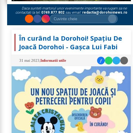
Daca sunteti martorul unor evenimente importante va rugam sa ne
contactati la tel:
0749.877.802
sau email:
redactia@dorohoinews.ro
În curând la Dorohoi! Spațiu De
Joacă Dorohoi - Gașca Lui Fabi
f
31 mai 2023
,
Informatii utile