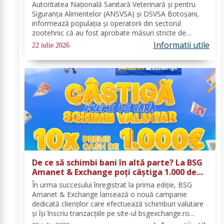
pentru ovine și caprine
Autoritatea Națională Sanitară Veterinară și pentru
Siguranța Alimentelor (ANSVSA) și DSVSA Botoșani,
informează populația și operatorii din sectorul
zootehnic că au fost aprobate măsuri stricte de
urgență pe întreg teritoriul României. Decizia nr. 1,
Informatii utile
22 iulie 2026
emisă de Comitetul Național pentru Situații de...
De ce să schimbi bani în altă parte? La BSG
Amanet & Exchange poți câștiga 1.000 de
euro cash!
În urma succesului înregistrat la prima ediție, BSG
Amanet & Exchange lansează o nouă campanie
dedicată clienților care efectuează schimburi valutare
și își înscriu tranzacțiile pe site-ul bsgexchange.ro
Operațiunile pot fi realizate în agenții în perioada 20