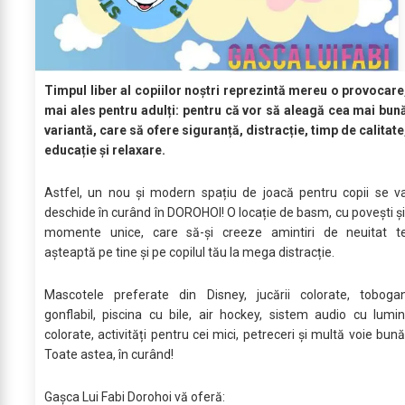
Timpul liber al copiilor noștri reprezintă mereu o provocare
mai ales pentru adulți: pentru că vor să aleagă cea mai bun
variantă, care să ofere siguranță, distracție, timp de calitate
educație și relaxare.
Astfel, un nou și modern spațiu de joacă pentru copii se v
deschide în curând în DOROHOI! O locație de basm, cu povești ș
momente unice, care să-și creeze amintiri de neuitat t
așteaptă pe tine și pe copilul tău la mega distracție.
Mascotele preferate din Disney, jucării colorate, toboga
gonflabil, piscina cu bile, air hockey, sistem audio cu lumin
colorate, activități pentru cei mici, petreceri și multă voie bună
Toate astea, în curând!
Gașca Lui Fabi Dorohoi vă oferă: