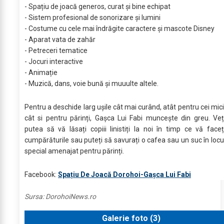
- Spațiu de joacă generos, curat și bine echipat
- Sistem profesional de sonorizare și lumini
- Costume cu cele mai îndrăgite caractere și mascote Disney
- Aparat vata de zahăr
- Petreceri tematice
- Jocuri interactive
- Animație
- Muzică, dans, voie bună și muuulte altele.
Pentru a deschide larg ușile cât mai curând, atât pentru cei mici
cât si pentru părinți, Gașca Lui Fabi muncește din greu. Veț
putea să vă lăsați copiii linistiți la noi în timp ce vă faceț
cumpărăturile sau puteți să savurați o cafea sau un suc în locu
special amenajat pentru părinți.
Facebook:
Spațiu De Joacă Dorohoi-Gașca Lui Fabi
Sursa:
DorohoiNews.ro
Galerie foto (
3
)