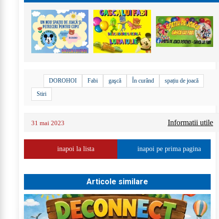
DOROHOI
Fabi
gaşcă
În curând
spațiu de joacă
Stiri
Informatii utile
31 mai 2023
inapoi la lista
inapoi pe prima pagina
Articole similare