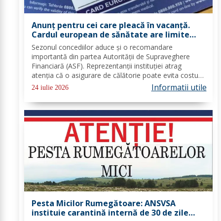
Anunț pentru cei care pleacă în vacanță.
Cardul european de sănătate are limite
importante. Greșeala care te poate costa
Sezonul concediilor aduce și o recomandare
mii de euro
importantă din partea Autorității de Supraveghere
Financiară (ASF). Reprezentanții instituției atrag
atenția că o asigurare de călătorie poate evita costuri
uriașe în cazul unor probleme medicale, al anulării
Informatii utile
24 iulie 2026
zborurilor sau al pierderii bagajelor....
Pesta Micilor Rumegătoare: ANSVSA
instituie carantină internă de 30 de zile