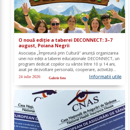
O nouă ediție a taberei DECONNECT: 3–7
august, Poiana Negrii
Asociația „Împreună prin Cultură” anunță organizarea
unei noi ediții a taberei educaționale DECONNECT, un
program dedicat copiilor cu vârste între 10 și 14 ani,
axat pe dezvoltare personală, cooperare, activități
outdoor și deconectare totală de la telefon. O tabără
Informatii utile
24 iulie 2026
Galerie foto
cu sens, nu doar o vacanță!...