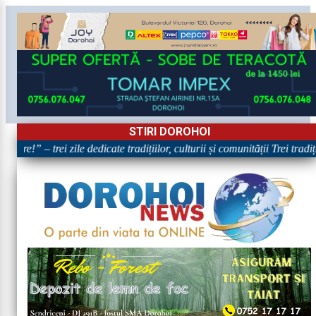
STIRI DOROHOI
are!” – trei zile dedicate tradițiilor, culturii și comunității Trei trad