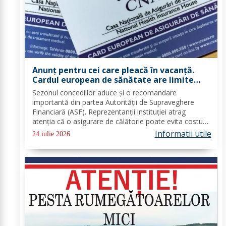
Anunț pentru cei care pleacă în vacanță.
Cardul european de sănătate are limite
importante. Greșeala care te poate costa
Sezonul concediilor aduce și o recomandare
mii de euro
importantă din partea Autorității de Supraveghere
Financiară (ASF). Reprezentanții instituției atrag
atenția că o asigurare de călătorie poate evita costuri
uriașe în cazul unor probleme medicale, al anulării
Informatii utile
24 iulie 2026
zborurilor sau al pierderii bagajelor....