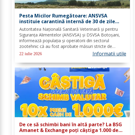
Pesta Micilor Rumegătoare: ANSVSA
instituie carantină internă de 30 de zile
pentru ovine și caprine
Autoritatea Națională Sanitară Veterinară și pentru
Siguranța Alimentelor (ANSVSA) și DSVSA Botoșani,
informează populația și operatorii din sectorul
zootehnic că au fost aprobate măsuri stricte de
urgență pe întreg teritoriul României. Decizia nr. 1,
Informatii utile
22 iulie 2026
emisă de Comitetul Național pentru Situații de...
De ce să schimbi bani în altă parte? La BSG
Amanet & Exchange poți câștiga 1.000 de