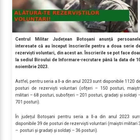
Centrul Militar Județean Botoșani anunță persoanel
interesate că au început înscrierile pentru a doua serie d
rezerviști voluntari, din acest an. Înscrierile se pot face doa
la sediul Biroului de Informare-recrutare până la data de 1
noiembrie 2023.
Astfel, pentru seria a II-a din anul 2023 sunt disponibile 1120 d
posturi de rezerviști voluntari (ofițeri – 150 posturi, maiștr
militari – 68 posturi, subofițeri – 201 posturi, gradați și soldați 
701 posturi).
În județul Botoșani pentru seria a II-a din anul 2023 sun
disponibile 39 de posturi de rezerviști voluntari (maiștri militari 
– posturi și gradați și soldați – 36 posturi).