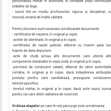
personalului militar în activitate, în condiţiile plăţii contribuţie
stabilite de lege;
- lucrul într-un mediu profesionist, riguros și disciplinat, c
resursă umană de înaltă calitate.
Pentru înscriere sunt necesare următoarele documente:
- certificatul de naștere, în original și copie;
-actele de identitate, în original şi în copie;
-certificatul de cazier judiciar, eliberat cu maxim șase lun
înainte de data depunerii;
-acte de studii şi/sau alte documente care atestă alt
competente dobândite în viața civilă, în original şi în copie;
-permisul de conducere valabil, eliberat de către autoritățil
române, în original şi în copie, dacă îndeplinirea atribuțiilo
postului pentru care candidează, presupune conducere
tehnicii specifice;
-livretul militar, în original şi în copie, dacă este cazul, numa
pentru cei care dețin calitatea de rezervist.
Ordinea etapelor
pe care le veți parcurge este următoarea: