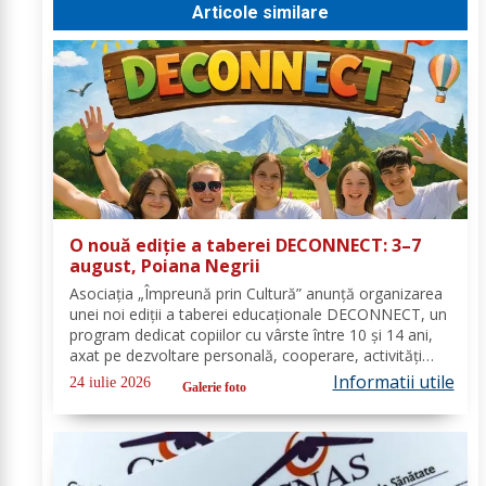
Articole similare
O nouă ediție a taberei DECONNECT: 3–7
august, Poiana Negrii
Asociația „Împreună prin Cultură” anunță organizarea
unei noi ediții a taberei educaționale DECONNECT, un
program dedicat copiilor cu vârste între 10 și 14 ani,
axat pe dezvoltare personală, cooperare, activități
outdoor și deconectare totală de la telefon. O tabără
Informatii utile
24 iulie 2026
Galerie foto
cu sens, nu doar o vacanță!...