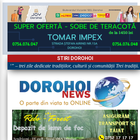
STIRI DOROHOI
!” – trei zile dedicate tradițiilor, culturii și comunității Trei tradiții