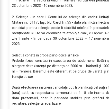
1. Înscriere - la sediul biroului informare-recrutare-în perioad
23 octombrie 2023 - 10 noiembrie 2023;
2. Selecție - în cadrul Centrului de selecție din cadrul Unități
Militare nr. 01175 Iași, bld. Carol I nr.55 - data planificării fiecăru
candidat pentru selecție poate fi stabilită oricând în perioadel
menționate și i se va comunica telefonic/e-mail, cu aprox. 4-
zile înainte - în perioada 30 octombrie 2023 – 17 noiembri
2023;
Selecția constă în probe psihologice și fizice
Probele fizice constau în executarea de abdomene, flotări ș
alergare de rezistență pe distanța de 2000 m – bărbații și 100
m – femeile. Baremul este diferențiat pe grupe de vârstă și î
funcție de sex.
După efectuarea înscrierii candidații pot fi planificați cel puțin 
(una) dată, cu respectarea termenului de 4 - 5 zile înainte d
data prezentării, doar în perioada stabilită prin graficul d
recrutare, selecție și repartizare.