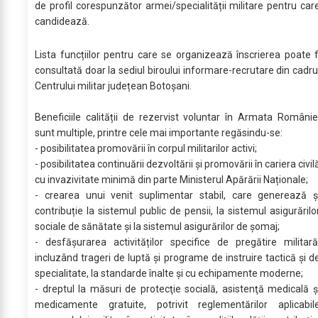
de profil corespunzător armei/specialității militare pentru car
candidează.
Lista funcțiilor pentru care se organizează înscrierea poate f
consultată doar la sediul biroului informare-recrutare din cadru
Centrului militar județean Botoșani.
Beneficiile calității de rezervist voluntar în Armata Românie
sunt multiple, printre cele mai importante regăsindu-se:
- posibilitatea promovării în corpul militarilor activi;
- posibilitatea continuării dezvoltării și promovării în cariera civil
cu invazivitate minimă din parte Ministerul Apărării Naționale;
- crearea unui venit suplimentar stabil, care generează ș
contribuție la sistemul public de pensii, la sistemul asigurărilo
sociale de sănătate şi la sistemul asigurărilor de şomaj;
- desfășurarea activităților specifice de pregătire militară
incluzând trageri de luptă și programe de instruire tactică și d
specialitate, la standarde înalte și cu echipamente moderne;
- dreptul la măsuri de protecţie socială, asistenţă medicală ş
medicamente gratuite, potrivit reglementărilor aplicabil