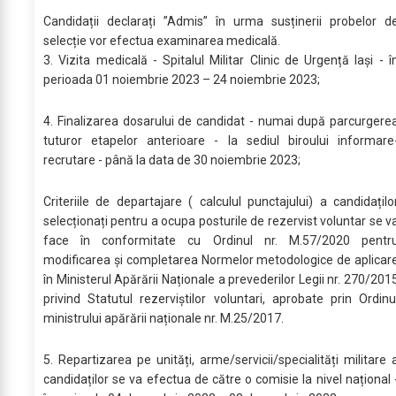
Candidații declarați ”Admis” în urma susținerii probelor d
selecție vor efectua examinarea medicală.
3. Vizita medicală - Spitalul Militar Clinic de Urgență Iași - î
perioada 01 noiembrie 2023 – 24 noiembrie 2023;
4. Finalizarea dosarului de candidat - numai după parcurgere
tuturor etapelor anterioare - la sediul biroului informare
recrutare - până la data de 30 noiembrie 2023;
Criteriile de departajare ( calculul punctajului) a candidațilo
selecționați pentru a ocupa posturile de rezervist voluntar se v
face în conformitate cu Ordinul nr. M.57/2020 pentr
modificarea și completarea Normelor metodologice de aplicar
în Ministerul Apărării Naționale a prevederilor Legii nr. 270/201
privind Statutul rezerviștilor voluntari, aprobate prin Ordinu
ministrului apărării naționale nr. M.25/2017.
5. Repartizarea pe unități, arme/servicii/specialități militare 
candidaților se va efectua de către o comisie la nivel național 