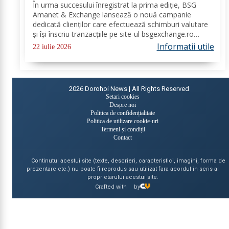
euro cash!
În urma succesului înregistrat la prima ediție, BSG
Amanet & Exchange lansează o nouă campanie
dedicată clienților care efectuează schimburi valutare
și își înscriu tranzacțiile pe site-ul bsgexchange.ro
Operațiunile pot fi realizate în agenții în perioada 20
Informatii utile
22 iulie 2026
iulie - 22 august 2026, oferind...
2026
Dorohoi News | All Rights Reserved
Setari cookies
Despre noi
Politica de confidențialitate
Politica de utilizare cookie-uri
Termeni și condiții
Contact
Continutul acestui site (texte, descrieri, caracteristici, imagini, forma de
prezentare etc.) nu poate fi reprodus sau utilizat fara acordul in scris al
proprietarului acestui site.
Crafted with
by