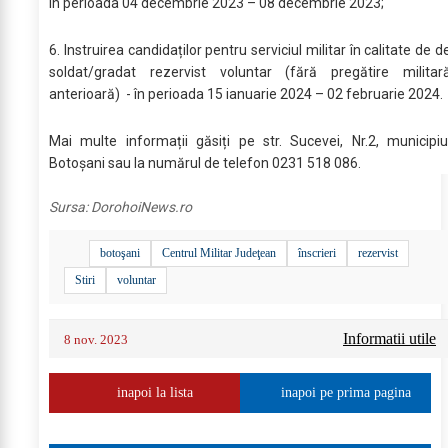
în perioada 04 decembrie 2023 – 08 decembrie 2023;
6. Instruirea candidaților pentru serviciul militar în calitate de d
soldat/gradat rezervist voluntar (fără pregătire militar
anterioară) - în perioada 15 ianuarie 2024 – 02 februarie 2024.
Mai multe informații găsiți pe str. Sucevei, Nr.2, municipiu
Botoșani sau la numărul de telefon 0231 518 086.
Sursa:
DorohoiNews.ro
botoşani
Centrul Militar Judeţean
înscrieri
rezervist
Stiri
voluntar
Informatii utile
8 nov. 2023
inapoi la lista
inapoi pe prima pagina