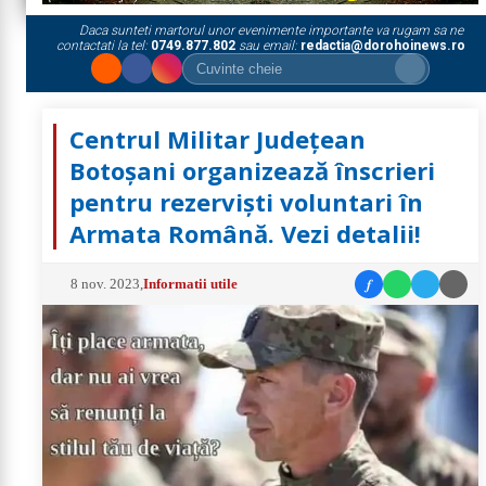
Daca sunteti martorul unor evenimente importante va rugam sa ne
contactati la tel:
0749.877.802
sau email:
redactia@dorohoinews.ro
Centrul Militar Județean
Botoșani organizează înscrieri
pentru rezerviști voluntari în
Armata Română. Vezi detalii!
f
8 nov. 2023
,
Informatii utile