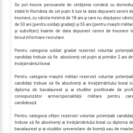
Se pot înscrie persoanele de cetățenie română cu domiciliu
stabil în România de cel puțin 6 luni la data depunerii cererii d
înscriere, cu vârsta minimă de 18 ani și care nu depășesc vârst
de 50 ani (pentru soldați gradați) și 55 ani (pentru maiștri militar
și subofițeri) înainte de data depunerii cererii de înscriere l
biroul informare-recrutare.
Pentru categoria soldat gradat rezervist voluntar potențiali
candidați trebuie să fie absolvenți cel puțin ai primilor 2 ani di
învățământul liceal.
Pentru categoria maiștrii militari rezervist voluntar potențiali
candidați trebuie să fie absolvenți ai învățământului liceal c
diploma de bacalaureat și ai studiilor postliceale de profi
corespunzător armei/specialității militare pentru car
candidează.
Pentru categoria ofițeri rezervist voluntar potențialii candidaț
trebuie să fie absolvenți ai învățământului liceal cu diploma d
bacalaureat și ai studiilor universitare de licență sau de maste