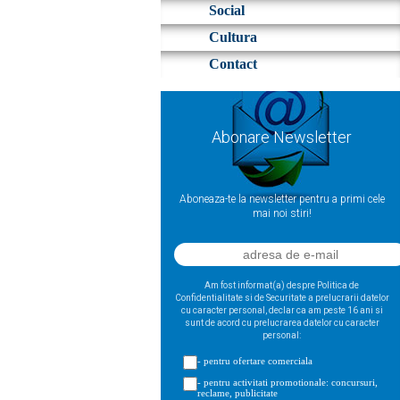
Social
Cultura
Contact
Abonare Newsletter
Aboneaza-te la newsletter pentru a primi cele
mai noi stiri!
Am fost informat(a) despre Politica de
Confidentialitate si de Securitate a prelucrarii datelor
cu caracter personal, declar ca am peste 16 ani si
sunt de acord cu prelucrarea datelor cu caracter
personal:
- pentru ofertare comerciala
- pentru activitati promotionale: concursuri,
reclame, publicitate