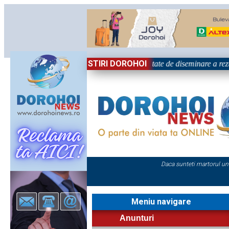
STIRI DOROHOI
țional „Grigore Ghica” Dorohoi - Activitate de diseminare a rezul
Daca sunteti martorul un
Meniu navigare
Anunturi