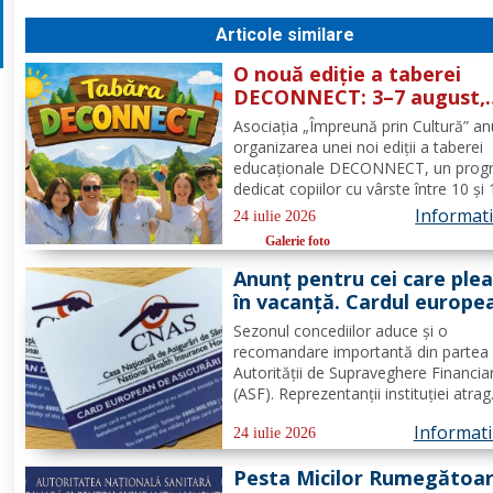
Articole similare
O nouă ediție a taberei
DECONNECT: 3–7 august,
Poiana Negrii
Asociația „Împreună prin Cultură” a
organizarea unei noi ediții a taberei
educaționale DECONNECT, un prog
dedicat copiilor cu vârste între 10 și
ani, axat pe dezvoltare personală,
Informatii
24 iulie 2026
cooperare, activități outdoor și
Galerie foto
deconectare totală de la telefon. O 
cu sens, nu doar o vacanță!...
Anunț pentru cei care ple
în vacanță. Cardul europe
de sănătate are limite
Sezonul concediilor aduce și o
importante. Greșeala care
recomandare importantă din partea
poate costa mii de euro
Autorității de Supraveghere Financia
(ASF). Reprezentanții instituției atrag
atenția că o asigurare de călătorie 
Informatii
evita costuri uriașe în cazul unor
24 iulie 2026
probleme medicale, al anulării zborur
Pesta Micilor Rumegătoar
sau al pierderii bagajelor....