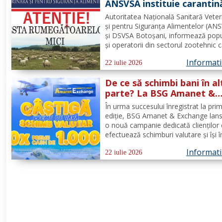
ANSVSA instituie carantin
internă de 30 de zile pent
Autoritatea Națională Sanitară Veter
ovine și caprine
și pentru Siguranța Alimentelor (AN
și DSVSA Botoșani, informează popu
și operatorii din sectorul zootehnic 
fost aprobate măsuri stricte de urge
Informatii
pe întreg teritoriul României. Decizia 
22 iulie 2026
emisă de Comitetul Național pentru
De ce să schimbi bani în al
Situații de...
parte? La BSG Amanet &
Exchange poți câștiga 1.0
În urma succesului înregistrat la pri
de euro cash!
ediție, BSG Amanet & Exchange lan
o nouă campanie dedicată clienților
efectuează schimburi valutare și își î
tranzacțiile pe site-ul bsgexchange.r
Informatii
Operațiunile pot fi realizate în agenții
22 iulie 2026
perioada 20 iulie - 22 august 2026,
oferind...