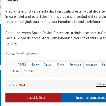
bancare.
Practic, telefonul va detecta dacă dispozitivul este folosit departe 
în care telefonul este folosit în mod obișnuit, cerând utilizatorul
amprentei digitale sau a feței, locul introducerii codului telefonului.
Pentru activarea Stolen Device Protection, trebuie accesată în Set
Face ID și cod de acces. Apoi, vom introduce codul telefonului și s
funcția.
Sursa:
DorohoiNews.ro
APPLE
device
funcție
iPhone
Protection
securitate
Stir
Stolen
telefoane
Informa
23 ian. 2024
inapoi la lista
inapoi pe prima pagin