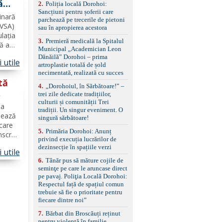
ă
2
.
Poliția locală Dorohoi:
reglaj lombar electric
Sancțiuni pentru șoferii care
ru
pentru șofer și pasager
inară
parchează pe trecerile de pietoni
Volan multifuncțional
SVSA)
sau în apropierea acestora
îmbrăcat în piele, cu
lația
padele pentru schimbarea
3
.
Premieră medicală la Spitalul
că au
treptelor Adaptive cruise
Municipal „Academician Leon
control, asistent
nță
Dănăilă” Dorohoi – prima
schimbare bandă și
 utile
nr. 1,
artroplastie totală de șold
menținere bandă Faruri
necimentată, realizată cu succes
bi-xenon adaptive cu
tă
funcție Cornering,
4
.
„Dorohoiul, în Sărbătoare!” –
asistent fază lungă
trei zile dedicate tradițiilor,
automată , lumini de zi
00
culturii și comunității Trei
ma
LED, proiectoare ceață
tradiții. Un singur eveniment. O
sează
LED, spălătoare faruri
singură sărbătoare!
Senzori parcare
 care
5
.
Primăria Dorohoi: Anunț
față/spate, cameră
nscriu
privind execuția lucrărilor de
marșarier Keyless entry
o
dezinsecție în spațiile verzi
& start, geamuri electrice
 utile
 în
față/spate, oglinzi
6
.
Tânăr pus să măture cojile de
electrice, încălzite și
seminţe pe care le aruncase direct
rabatabile Sistem hands-
pe pavaj. Poliţia Locală Dorohoi:
free, Bluetooth, USB
Respectul față de spațiul comun
Sistem start/stop, frână
trebuie să fie o prioritate pentru
de parcare electrică,
fiecare dintre noi”
anvelope vară runflat
Control presiune pneuri,
7
.
Bărbat din Broscăuți reținut
filtru de particule,
pentru violență în familie