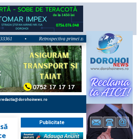
•
Retrospectiva primei zile la Zilele Nordului 2026: Dezbate
redactia@dorohoinews.ro
Publicitate
usă
ce