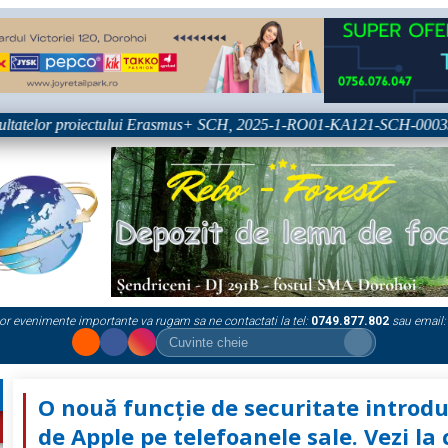
tatelor proiectului Erasmus+ SCH, 2025-1-RO01-KA121-SCH-000333361
or evenimente importante va rugam sa ne contactati la tel:
0749.877.802
sau email:
O nouă funcție de securitate introd
de Apple pe telefoanele sale. Vezi la 