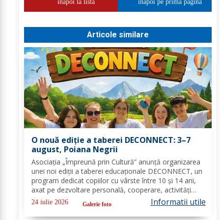
inapoi la lista
inapoi pe prima pagina
Articole similare
O nouă ediție a taberei DECONNECT: 3–7
august, Poiana Negrii
Asociația „Împreună prin Cultură” anunță organizarea
unei noi ediții a taberei educaționale DECONNECT, un
program dedicat copiilor cu vârste între 10 și 14 ani,
axat pe dezvoltare personală, cooperare, activități
outdoor și deconectare totală de la telefon. O tabără
Informatii utile
24 iulie 2026
Galerie foto
cu sens, nu doar o vacanță!...