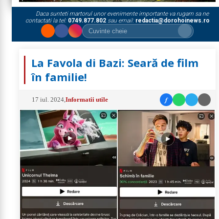
Daca sunteti martorul unor evenimente importante va rugam sa ne
contactati la tel:
0749.877.802
sau email:
redactia@dorohoinews.ro
La Favola di Bazi: Seară de film
în familie!
f
17 iul. 2024
,
Informatii utile