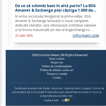
De ce să schimbi bani în altă parte? La BSG
Amanet & Exchange poți câștiga 1.000 de
euro cash!
În urma succesului înregistrat la prima ediție, BSG
Amanet & Exchange lansează o nouă campanie
dedicată clienților care efectuează schimburi valutare
și își înscriu tranzacțiile pe site-ul bsgexchange.ro
Operațiunile pot fi realizate în agenții în perioada 20
Informatii utile
22 iulie 2026
iulie - 22 august 2026, oferind...
2026
Dorohoi News | All Rights Reserved
Setari cookies
Despre noi
Politica de confidențialitate
Politica de utilizare cookie-uri
Termeni și condiții
Contact
Continutul acestui site (texte, descrieri, caracteristici, imagini, forma de
prezentare etc.) nu poate fi reprodus sau utilizat fara acordul in scris al
proprietarului acestui site.
Crafted with
by