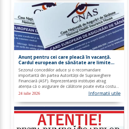
Anunț pentru cei care pleacă în vacanță.
Cardul european de sănătate are limite
importante. Greșeala care te poate costa
Sezonul concediilor aduce și o recomandare
mii de euro
importantă din partea Autorității de Supraveghere
Financiară (ASF). Reprezentanții instituției atrag
atenția că o asigurare de călătorie poate evita costuri
uriașe în cazul unor probleme medicale, al anulării
Informatii utile
24 iulie 2026
zborurilor sau al pierderii bagajelor....