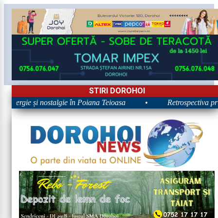
STIRI DOROHOI
 Energie și nostalgie în Poiana Teioasa
•
Retrospectiva prim