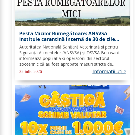
Pesta Micilor Rumegătoare: ANSVSA
instituie carantină internă de 30 de zile
pentru ovine și caprine
Autoritatea Națională Sanitară Veterinară și pentru
Siguranța Alimentelor (ANSVSA) și DSVSA Botoșani,
informează populația și operatorii din sectorul
zootehnic că au fost aprobate măsuri stricte de
urgență pe întreg teritoriul României. Decizia nr. 1,
Informatii utile
22 iulie 2026
emisă de Comitetul Național pentru Situații de...