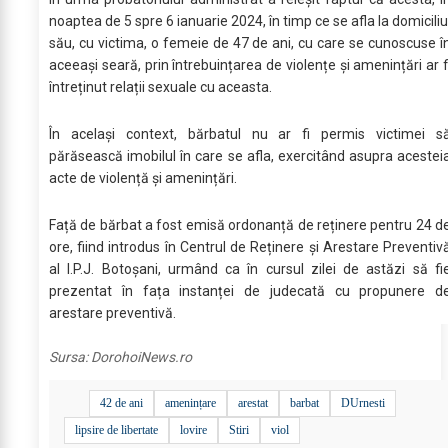
noaptea de 5 spre 6 ianuarie 2024, în timp ce se afla la domiciliu
său, cu victima, o femeie de 47 de ani, cu care se cunoscuse î
aceeași seară, prin întrebuințarea de violențe și amenințări ar f
întreținut relații sexuale cu aceasta.
În același context, bărbatul nu ar fi permis victimei s
părăsească imobilul în care se afla, exercitând asupra acestei
acte de violență și amenințări.
Față de bărbat a fost emisă ordonanță de reținere pentru 24 d
ore, fiind introdus în Centrul de Reținere și Arestare Preventiv
al I.P.J. Botoșani, urmând ca în cursul zilei de astăzi să fi
prezentat în fața instanței de judecată cu propunere d
arestare preventivă.
Sursa:
DorohoiNews.ro
42 de ani
amenințare
arestat
barbat
DUrnesti
lipsire de libertate
lovire
Stiri
viol