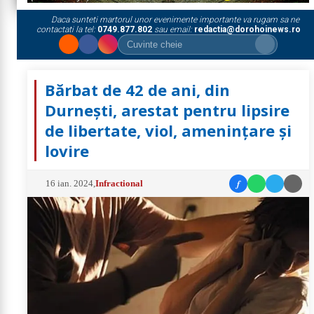
Daca sunteti martorul unor evenimente importante va rugam sa ne
contactati la tel:
0749.877.802
sau email:
redactia@dorohoinews.ro
Bărbat de 42 de ani, din
Durnești, arestat pentru lipsire
de libertate, viol, amenințare și
lovire
f
16 ian. 2024
,
Infractional