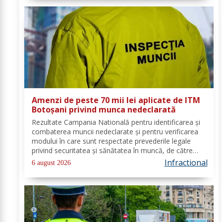
Amenzi de peste 70 mii lei aplicate de ITM
Botoșani privind munca nedeclarată
Rezultate Campania Natională pentru identificarea și
combaterea muncii nedeclarate și pentru verificarea
modului în care sunt respectate prevederile legale
privind securitatea și sănătatea în muncă, de către
angajatorii care desfășoară activități în domeniul
Infractional
6 august 2026
Industria alimentară - cod CAEN 10....