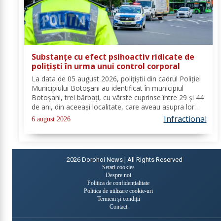
Substanțe cu efect psihoactiv ridicate de
polițiști în urma unui control corporal
La data de 05 august 2026, polițiștii din cadrul Poliției
Municipiului Botoșani au identificat în municipiul
Botoșani, trei bărbați, cu vârste cuprinse între 29 și 44
de ani, din aceeași localitate, care aveau asupra lor
substanțe psihoactive. În urma efectuării controlului
Infractional
6 august 2026
corporal asupra unuia...
2026
Dorohoi News | All Rights Reserved
Setari cookies
Despre noi
Politica de confidențialitate
Politica de utilizare cookie-uri
Termeni și condiții
Contact