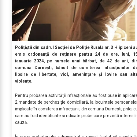
Polițiștii din cadrul Secției de Poliție Rurală nr. 3 Hlipiceni a
emis ordonanță de reținere pentru 24 de ore, luni, 1
ianuarie 2024, pe numele unui bărbat, de 42 de ani, di
comuna Durnești, bănuit de comiterea infracțiunilor d
lipsire de libertate, viol, amenințare și lovire sau alt
violențe.
Pentru probarea activității infracționale au fost puse în aplicar
2 mandate de percheziție domiciliară, la locuințele persoanelo
implicate în comiterea infracțiunii, din comuna Durnești, prilej c
care au fost identificate și ridicate probe care prezintă interes î
cauză.
În urma probatoriului administrat a reieșit faptul că acesta, î