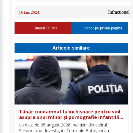
Infractional
16 ian. 2024
inapoi la lista
inapoi pe prima pagina
Articole similare
Tânăr condamnat la închisoare pentru viol
asupra unui minor și pornografie infantilă,
identificat de polițiști
La data de 05 august 2026, polițiștii din cadrul
Serviciului de Investigații Criminale Botoșani au