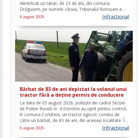
identificat un tânăr, de 23 de ani, din comuna
Drăgușeni, pe numele căruia, Tribunalul Botoșani a
emis un mandat de executare a pedepsei cu
Infractional
6 august 2026
închisoarea. Tânărul a fost condamnat la 4 ani și 5 luni
de...
Bărbat de 83 de ani depistat la volanul unui
tractor fără a deține permis de conducere
La data de 05 august 2026, polițiștii din cadrul Secției
de Poliție Rurală nr. 4 Dorohoi au oprit pentru control,
în comuna Corlăteni, un tractor agricol, condus de
către un bărbat, de 83 de ani, din aceeași localitate. În
urma verificărilor efectuate de către polițiști, s-a
Infractional
6 august 2026
constatat faptul că...