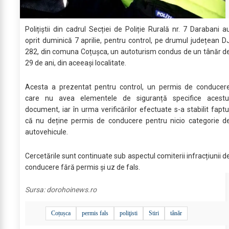
Polițiștii din cadrul Secției de Poliție Rurală nr. 7 Darabani a
oprit duminică 7 aprilie, pentru control, pe drumul județean D
282, din comuna Coțușca, un autoturism condus de un tânăr d
29 de ani, din aceeași localitate.
Acesta a prezentat pentru control, un permis de conducer
care nu avea elementele de siguranță specifice acestu
document, iar în urma verificărilor efectuate s-a stabilit faptu
că nu deține permis de conducere pentru nicio categorie d
autovehicule.
Cercetările sunt continuate sub aspectul comiterii infracțiunii d
conducere fără permis și uz de fals.
Sursa:
dorohoinews.ro
Coțușca
permis fals
poliţisti
Stiri
tânăr