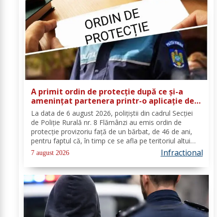
A primit ordin de protecție după ce și-a
amenințat partenera printr-o aplicație de
mesagerie
La data de 6 august 2026, polițiștii din cadrul Secției
de Poliție Rurală nr. 8 Flămânzi au emis ordin de
protecție provizoriu față de un bărbat, de 46 de ani,
pentru faptul că, în timp ce se afla pe teritoriul altui
stat, și-ar fi amenințat partenera, prin intermediul unor
Infractional
7 august 2026
mesaje transmise...