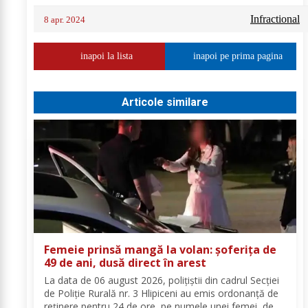
Infractional
8 apr. 2024
inapoi la lista
inapoi pe prima pagina
Articole similare
Femeie prinsă mangă la volan: șoferița de
49 de ani, dusă direct în arest
La data de 06 august 2026, polițiștii din cadrul Secției
de Poliție Rurală nr. 3 Hlipiceni au emis ordonanță de
reținere pentru 24 de ore, pe numele unei femei, de