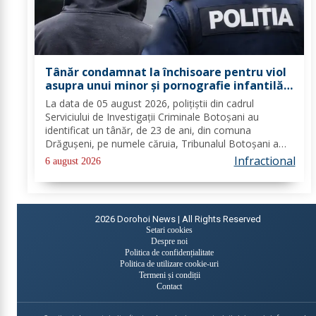
Tânăr condamnat la închisoare pentru viol
asupra unui minor și pornografie infantilă,
identificat de polițiști
La data de 05 august 2026, polițiștii din cadrul
Serviciului de Investigații Criminale Botoșani au
identificat un tânăr, de 23 de ani, din comuna
Drăgușeni, pe numele căruia, Tribunalul Botoșani a
emis un mandat de executare a pedepsei cu
Infractional
6 august 2026
închisoarea. Tânărul a fost condamnat la 4 ani și 5 luni
de...
2026
Dorohoi News | All Rights Reserved
Setari cookies
Despre noi
Politica de confidențialitate
Politica de utilizare cookie-uri
Termeni și condiții
Contact