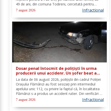
49 de ani, din comuna Todireni, cercetată pentru
comiterea infracțiunii de conducerea unui vehicul sub
Infractional
7 august 2026
influența alcoolului. În urma...
Dosar penal întocmit de polițiști în urma
producerii unui accidenr. Un șofer beat a
lovit un cap de pod
La data de 06 august 2026, polițiștii din cadrul Poliției
Orașului Flămânzi au fost sesizați prin intermediul
apelului unic 112, cu privire la faptul că, în localitatea
Flămânzi s-a produs un accident rutier. Din verificări a
reieșit faptul că, în timp ce se deplasa pe strada
Infractional
7 august 2026
Tulburea din orașul...