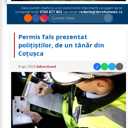
Daca sunteti martorul unor evenimente importante va rugam sa ne
contactati la tel:
0749.877.802
sau email:
redactia@dorohoinews.ro
Permis fals prezentat
polițiștilor, de un tânăr din
Coțușca
f
8 apr. 2024
,
Infractional