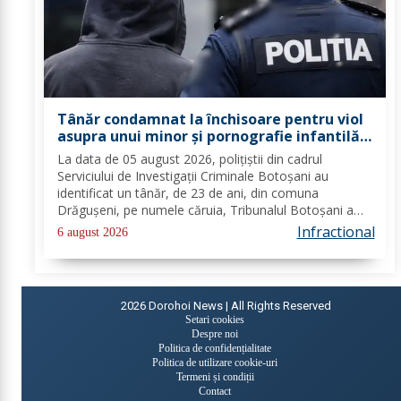
Tânăr condamnat la închisoare pentru viol
asupra unui minor și pornografie infantilă,
identificat de polițiști
La data de 05 august 2026, polițiștii din cadrul
Serviciului de Investigații Criminale Botoșani au
identificat un tânăr, de 23 de ani, din comuna
Drăgușeni, pe numele căruia, Tribunalul Botoșani a
emis un mandat de executare a pedepsei cu
Infractional
6 august 2026
închisoarea. Tânărul a fost condamnat la 4 ani și 5 luni
de...
2026
Dorohoi News | All Rights Reserved
Setari cookies
Despre noi
Politica de confidențialitate
Politica de utilizare cookie-uri
Termeni și condiții
Contact