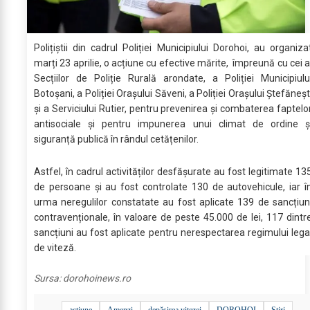
Polițiștii din cadrul Poliției Municipiului Dorohoi, au organiza
marți 23 aprilie, o acțiune cu efective mărite, împreună cu cei a
Secțiilor de Poliție Rurală arondate, a Poliției Municipiulu
Botoșani, a Poliției Orașului Săveni, a Poliției Orașului Ștefăneșt
și a Serviciului Rutier, pentru prevenirea și combaterea faptelo
antisociale și pentru impunerea unui climat de ordine ș
siguranță publică în rândul cetățenilor.
Astfel, în cadrul activităților desfășurate au fost legitimate 13
de persoane și au fost controlate 130 de autovehicule, iar î
urma neregulilor constatate au fost aplicate 139 de sancțiun
contravenționale, în valoare de peste 45.000 de lei, 117 dintr
sancțiuni au fost aplicate pentru nerespectarea regimului lega
de viteză.
Sursa:
dorohoinews.ro