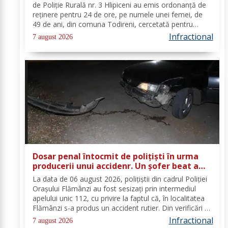
de Poliție Rurală nr. 3 Hlipiceni au emis ordonanță de
reținere pentru 24 de ore, pe numele unei femei, de
49 de ani, din comuna Todireni, cercetată pentru
comiterea infracțiunii de conducerea unui vehicul sub
Infractional
7 august 2026
influența alcoolului. În urma...
Dosar penal întocmit de polițiști în urma
producerii unui accidenr. Un șofer beat a
lovit un cap de pod
La data de 06 august 2026, polițiștii din cadrul Poliției
Orașului Flămânzi au fost sesizați prin intermediul
apelului unic 112, cu privire la faptul că, în localitatea
Flămânzi s-a produs un accident rutier. Din verificări a
reieșit faptul că, în timp ce se deplasa pe strada
Infractional
7 august 2026
Tulburea din orașul...