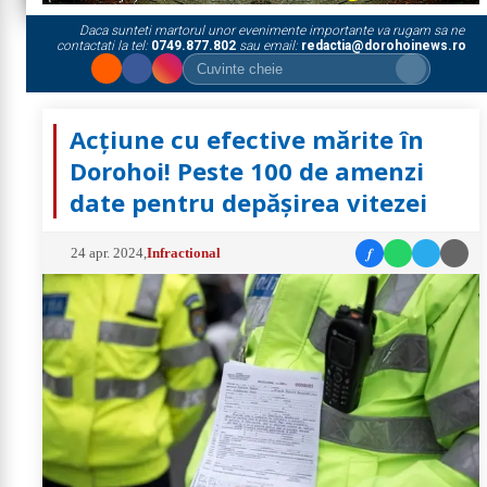
Daca sunteti martorul unor evenimente importante va rugam sa ne
contactati la tel:
0749.877.802
sau email:
redactia@dorohoinews.ro
Acțiune cu efective mărite în
Dorohoi! Peste 100 de amenzi
date pentru depășirea vitezei
f
24 apr. 2024
,
Infractional