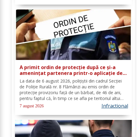
A primit ordin de protecție după ce și-a
amenințat partenera printr-o aplicație de
mesagerie
La data de 6 august 2026, polițiștii din cadrul Secției
de Poliție Rurală nr. 8 Flămânzi au emis ordin de
protecție provizoriu față de un bărbat, de 46 de ani,
pentru faptul că, în timp ce se afla pe teritoriul altui
stat, și-ar fi amenințat partenera, prin intermediul unor
Infractional
7 august 2026
mesaje transmise...