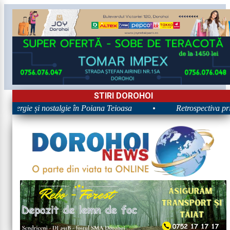
STIRI DOROHOI
 Energie și nostalgie în Poiana Teioasa
•
Retrospectiva prime