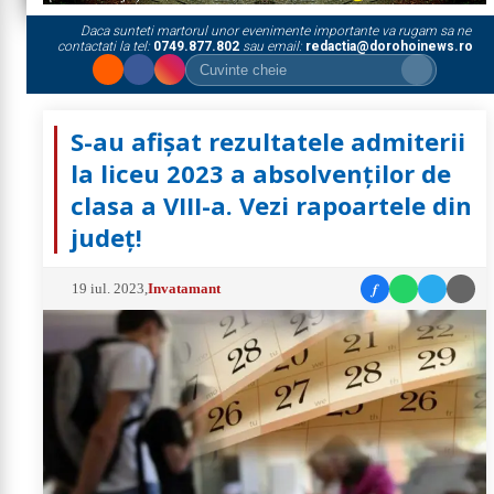
Daca sunteti martorul unor evenimente importante va rugam sa ne
contactati la tel:
0749.877.802
sau email:
redactia@dorohoinews.ro
S-au afișat rezultatele admiterii
la liceu 2023 a absolvenților de
clasa a VIII-a. Vezi rapoartele din
județ!
f
19 iul. 2023
,
Invatamant