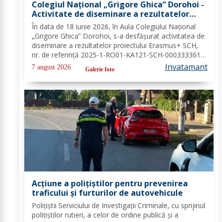
Colegiul Național „Grigore Ghica” Dorohoi -
Activitate de diseminare a rezultatelor
proiectului Erasmus+ SCH, 2025-1-RO01-
În data de 18 iunie 2026, în Aula Colegiului Național
KA121-SCH-000333361
„Grigore Ghica” Dorohoi, s-a desfășurat activitatea de
diseminare a rezultatelor proiectului Erasmus+ SCH,
nr. de referință 2025-1-RO01-KA121-SCH-000333361,
organizată de contabilul-șef, doamna Hrab Cristina, și
Invatamant
7 august 2026
Galerie foto
secretarul unității, doamna Alexa...
Acțiune a polițiștilor pentru prevenirea
traficului și furturilor de autovehicule
Polițiștii Serviciului de Investigații Criminale, cu sprijinul
polițiștilor rutieri, a celor de ordine publică și a