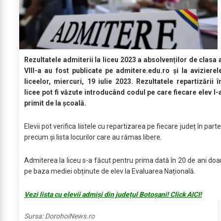
Rezultatele admiterii la liceu 2023 a absolvenților de clasa 
VIII-a au fost publicate pe admitere.edu.ro și la avizierel
liceelor, miercuri, 19 iulie 2023. Rezultatele repartizării î
licee pot fi văzute introducând codul pe care fiecare elev l-
primit de la școală.
Elevii pot verifica listele cu repartizarea pe fiecare județ în parte
precum și lista locurilor care au rămas libere.
Admiterea la liceu s-a făcut pentru prima dată în 20 de ani doa
pe baza mediei obținute de elev la Evaluarea Națională.
Vezi lista cu elevii admiși din județul Botoșani! Click AICI!
Sursa:
DorohoiNews.ro