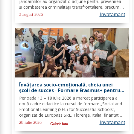
jandarmilor au organizat o acțiune pentru prevenirea
și combaterea criminalității transfrontaliere, precum și
pentru combaterea traficului și furturilor de
Invatamant
3 august 2026
autovehicule, pe raza...
Învățarea socio-emoțională, cheia unei
școli de succes - Formare Erasmus+ pentru
două cadre didactice de la Școala
Perioada 13 – 18 iulie 2026 a marcat participarea a
Gimnazială „Spiru Haret” Dorohoi - FOTO
două cadre didactice la cursul de formare „Social and
Emotional Learning (SEL) for Successful Schools”,
organizat de Europass SRL, Florența, Italia, finanțat
prin programul de Acreditare Erasmus +, domeniul
Invatamant
28 iulie 2026
Galerie foto
educație școlară număr de referință...