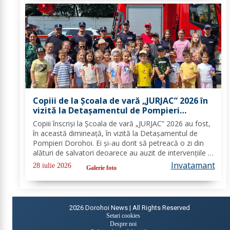
Copiii de la Școala de vară „JURJAC” 2026 în
vizită la Detașamentul de Pompieri
Dorohoi - FOTO
Copiii înscriși la Școala de vară „JURJAC” 2026 au fost,
în această dimineață, în vizită la Detașamentul de
Pompieri Dorohoi. Ei și-au dorit să petreacă o zi din
alături de salvatori deoarece au auzit de intervențiile la
care au participat și de oamenii pe care i-au ajutat de-
Invatamant
28 iulie 2026
Galerie foto
a lungul timpului. „Ne...
2026
Dorohoi News | All Rights Reserved
Setari cookies
Despre noi