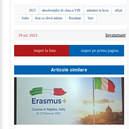
2023
absolvenților de clasa a VIII
admitere la liceu
afișat
Judet
lista cu elevii admiși
Rezultate
Stiri
Invatamant
19 iul. 2023
inapoi la lista
inapoi pe prima pagina
Articole similare