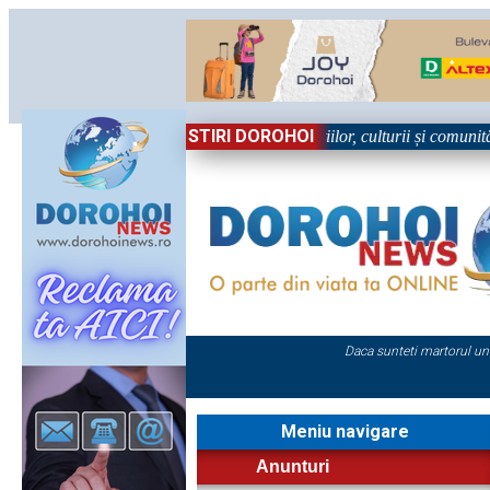
STIRI DOROHOI
n Sărbătoare!” – trei zile dedicate tradițiilor, culturii și comunității T
Daca sunteti martorul un
Meniu navigare
Anunturi