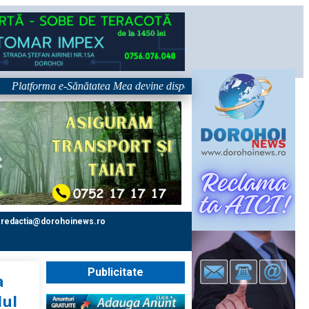
tforma e-Sănătatea Mea devine disponibilă pe 1 septembrie: pacientul dev
redactia@dorohoinews.ro
Publicitate
a
dul