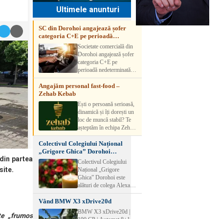
Ultimele anunturi
SC din Dorohoi angajează șofer
categoria C+E pe perioadă
nedeterminată
Societate comercială din
Dorohoi angajează șofer
categoria C+E pe
perioadă nedeterminată.
Candidatul trebuie să
Angajăm personal fast-food –
aibă experiență și atestat
Zehab Kebab
transport marfă. Pentru
detalii, vă rog să sunați la
Ești o persoană serioasă,
numărul de telefon.
dinamică și îți dorești un
loc de muncă stabil? Te
așteptăm în echipa Zehab
Kebab! Posturi
Colectivul Colegiului Național
disponibile: -
„Grigore Ghica” Dorohoi
SHAORMAR AJUTOR
din partea
transmite sincere condoleanțe
BUCATAR 2/posturi -
Colectivul Colegiului
LUCRATOR
site.
Național „Grigore
COMERCIAL
Ghica” Dorohoi este
VANZATOR /2 posturi
alături de colega Alexa
OFERIM : Contract de
Lăcrămioara la trecerea în
muncă Program flexibil
Vând BMW X3 xDrive20d
neființă a soțului și
Salariu motivant, în
transmite sincere
BMW X3 xDrive20d |
funcție de experienț
te „frumos
condoleanțe familiei.