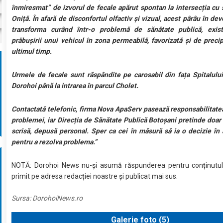
înmiresmat” de izvorul de fecale apărut spontan la intersecția cu s
Oniță. În afară de disconfortul olfactiv și vizual, acest pârâu în de
transforma curând într-o problemă de sănătate publică, exist
prăbușirii unui vehicul în zona permeabilă, favorizată și de precipi
ultimul timp.
Urmele de fecale sunt răspândite pe carosabil din fața Spitalulu
Dorohoi până la intrarea în parcul Cholet.
Contactată telefonic, firma Nova ApaServ pasează responsabilitatea
problemei, iar Direcția de Sănătate Publică Botoșani pretinde doar
scrisă, depusă personal. Sper ca cei în măsură să ia o decizie în
pentru a rezolva problema.”
NOTĂ: Dorohoi News nu-și asumă răspunderea pentru conținutul
primit pe adresa redacției noastre și publicat mai sus.
Sursa:
DorohoiNews.ro
Galerie foto (
5
)