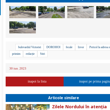
bulevardul Victoriei
DOROHOI
fecale
Izvor
Pericol la adresa s
primim
redacție
Stiri
30 iun. 2023
inapoi la lista
inapoi pe prima pagin
Articole similare
Zilele Nordului în atenția