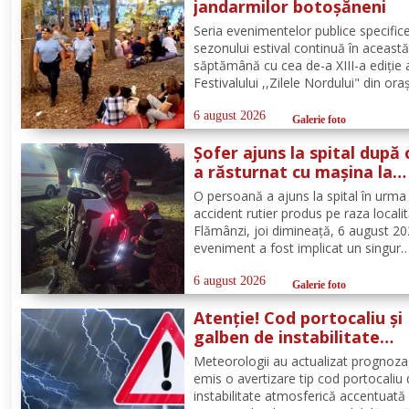
jandarmilor botoșăneni
Seria evenimentelor publice specific
sezonului estival continuă în aceast
săptămână cu cea de-a XIII-a ediție 
Festivalului ,,Zilele Nordului" din ora
Darabani, manifestare cu participar
numeroasă la care Inspectoratul de
6 august 2026
Galerie foto
Jandarmi Județean Botoșani, în coo
Șofer ajuns la spital după 
cu partenerii instituționali,...
a răsturnat cu mașina la
Flămânzi
O persoană a ajuns la spital în urma
accident rutier produs pe raza localit
Flămânzi, joi dimineață, 6 august 20
eveniment a fost implicat un singur
autoturism. La caz au ajuns, în cel m
scurt timp, pompierii din cadrul Punc
6 august 2026
Galerie foto
de Lucru Flămânzi, cu o autospecial
Atenție! Cod portocaliu și
stingere și...
galben de instabilitate
atmosferică pentru județu
Meteorologii au actualizat prognoza
Botoșani
emis o avertizare tip cod portocaliu
instabilitate atmosferică accentuată