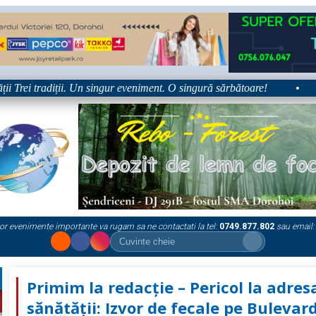
rei tradiții. Un singur eveniment. O singură sărbătoare!
•
Pla
or evenimente importante va rugam sa ne contactati la tel:
0749.877.802
sau email:
Primim la redacție – Pericol la adres
sănătății: Izvor de fecale pe Bulevar