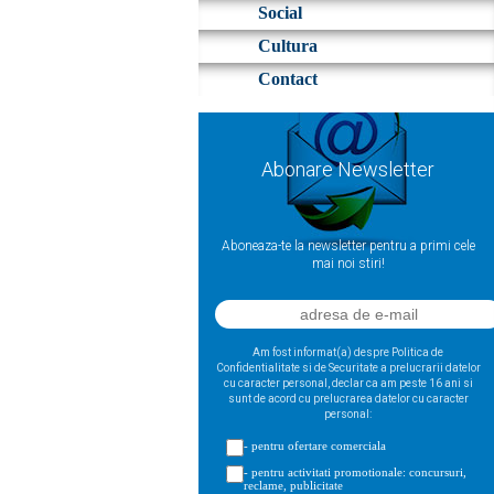
Social
Cultura
Contact
Abonare Newsletter
Aboneaza-te la newsletter pentru a primi cele
mai noi stiri!
Am fost informat(a) despre Politica de
Confidentialitate si de Securitate a prelucrarii datelor
cu caracter personal, declar ca am peste 16 ani si
sunt de acord cu prelucrarea datelor cu caracter
personal:
- pentru ofertare comerciala
- pentru activitati promotionale: concursuri,
reclame, publicitate