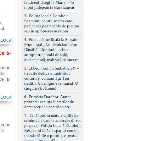
standard Euro 6 Trapă
la Liceul „Regina Maria” - în
panoramică, geamuri
topul județean la Bacalaureat
e
spate fumurii Carlig de
remorcare Bonus: -
3
.
Poliția locală Dorohoi:
ă
Covorașe textile montate
Sancțiuni pentru șoferii care
a
pe mașină. -Ofer și un
parchează pe trecerile de pietoni
șul
set de covorașe din
sau în apropierea acestora
e
cauciuc/pvc. -Se vinde
Local
4
.
Premieră medicală la Spitalul
împreună cu un set de
Municipal „Academician Leon
anvelope de iarnă.
perare
Dănăilă” Dorohoi – prima
ce s-
artroplastie totală de șold
necimentată, realizată cu succes
 unui
5
.
„Dorohoiul, în Sărbătoare!” –
ății
trei zile dedicate tradițiilor,
culturii și comunității Trei
26. În
tradiții. Un singur eveniment. O
singură sărbătoare!
ai
Local
6
.
Primăria Dorohoi: Anunț
tului
privind execuția lucrărilor de
ă de
dezinsecție în spațiile verzi
7
.
Tânăr pus să măture cojile de
seminţe pe care le aruncase direct
l
 și au
pe pavaj. Poliţia Locală Dorohoi:
 de
Respectul față de spațiul comun
trebuie să fie o prioritate pentru
fiecare dintre noi”