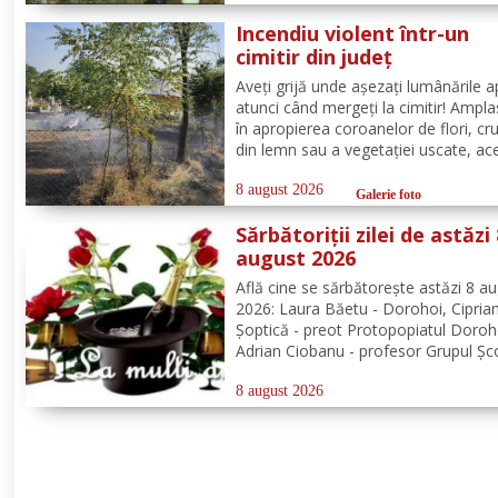
deplasat, în cel mai scurt timp, pomp
Incendiu violent într-un
din cadrul...
cimitir din județ
Aveți grijă unde așezați lumânările a
atunci când mergeți la cimitir! Ampl
în apropierea coroanelor de flori, cru
din lemn sau a vegetației uscate, ac
pot provoca incendii cu consecințe g
Un astfel de eveniment s-a produs ier
8 august 2026
Galerie foto
cimitirul din localitatea Ichimeni, co
Sărbătoriții zilei de astăzi
august 2026
Află cine se sărbătoreşte astăzi 8 a
2026: Laura Băetu - Dorohoi, Cipria
Șoptică - preot Protopopiatul Doroh
Adrian Ciobanu - profesor Grupul Șc
Alexandru Vlahuță Șendriceni, Romi
Bompa - medic de familie comuna V
8 august 2026
Câmpului. Redacția Dorohoi News u
tuturor La mulți ani!...