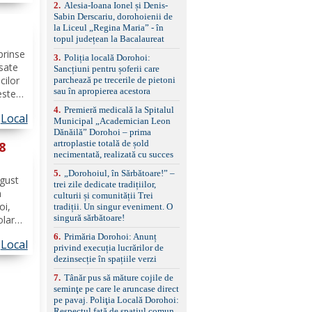
2
.
Alesia-Ioana Ionel și Denis-
ierii
reglaj lombar electric
Sabin Derscariu, dorohoienii de
pentru șofer și pasager
la Liceul „Regina Maria” - în
Volan multifuncțional
topul județean la Bacalaureat
îmbrăcat în piele, cu
padele pentru schimbarea
prinse
3
.
Poliția locală Dorohoi:
treptelor Adaptive cruise
asate
Sancțiuni pentru șoferii care
control, asistent
cilor
parchează pe trecerile de pietoni
schimbare bandă și
sau în apropierea acestora
estea
menținere bandă Faruri
rave.
bi-xenon adaptive cu
4
.
Premieră medicală la Spitalul
Local
funcție Cornering,
i, în
Municipal „Academician Leon
asistent fază lungă
Dănăilă” Dorohoi – prima
muna...
automată , lumini de zi
artroplastie totală de șold
 8
LED, proiectoare ceață
necimentată, realizată cu succes
LED, spălătoare faruri
5
.
„Dorohoiul, în Sărbătoare!” –
Senzori parcare
ugust
trei zile dedicate tradițiilor,
față/spate, cameră
n
culturii și comunității Trei
marșarier Keyless entry
oi,
tradiții. Un singur eveniment. O
& start, geamuri electrice
singură sărbătoare!
față/spate, oglinzi
olar
electrice, încălzite și
că
6
.
Primăria Dorohoi: Anunț
rabatabile Sistem hands-
Local
ârfu
privind execuția lucrărilor de
free, Bluetooth, USB
rează
dezinsecție în spațiile verzi
Sistem start/stop, frână
de parcare electrică,
7
.
Tânăr pus să măture cojile de
anvelope vară runflat
seminţe pe care le aruncase direct
Control presiune pneuri,
pe pavaj. Poliţia Locală Dorohoi:
filtru de particule,
Respectul față de spațiul comun