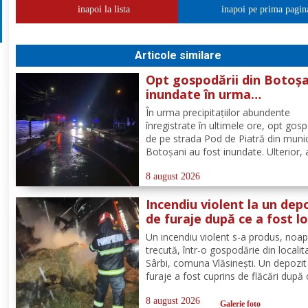
inapoi la lista
inapoi pe prima pagin
Articole similare
Opt gospodării din Botoșa
inundate în urma
precipitațiilor abundente 
În urma precipitațiilor abundente
ultimele ore
înregistrate în ultimele ore, opt gosp
de pe strada Pod de Piatră din munic
Botoșani au fost inundate. Ulterior,
acumulată în curțile oamenilor s-a r
pe carosabil. Pentru evacuarea apei,
8 august 2026
pompierii militari din cadrul
Incendiu violent la un dep
Detașamentului Botoșani au...
de furaje după ce a fost lo
de trăsnet
Un incendiu violent s-a produs, noa
trecută, într-o gospodărie din localit
Sârbi, comuna Vlăsinești. Un depozit
furaje a fost cuprins de flăcări după 
fost lovit de trăsnet. Alarma a fost 
puțin după ora 22:00. La caz s-au
8 august 2026
Galerie foto