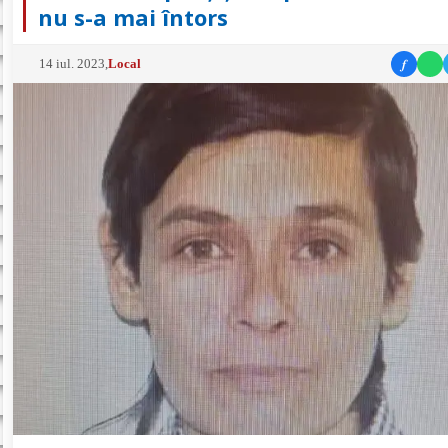
nu s-a mai întors
f
14 iul. 2023
,
Local