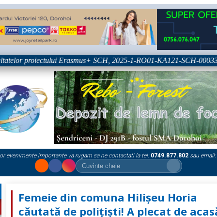
atelor proiectului Erasmus+ SCH, 2025-1-RO01-KA121-SCH-000333361
or evenimente importante va rugam sa ne contactati la tel:
0749.877.802
sau email:
Femeie din comuna Hilișeu Horia
căutată de polițiști! A plecat de acas