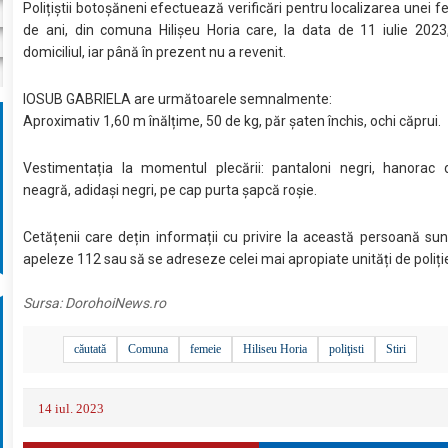
Polițiștii botoșăneni efectuează verificări pentru localizarea unei f
de ani, din comuna Hilișeu Horia care, la data de 11 iulie 2023
domiciliul, iar până în prezent nu a revenit.
IOSUB GABRIELA are următoarele semnalmente:
Aproximativ 1,60 m înălțime, 50 de kg, păr șaten închis, ochi căprui.
Vestimentația la momentul plecării: pantaloni negri, hanorac 
neagră, adidași negri, pe cap purta șapcă roșie.
Cetățenii care dețin informații cu privire la această persoană sun
apeleze 112 sau să se adreseze celei mai apropiate unități de poliți
Sursa:
DorohoiNews.ro
căutată
Comuna
femeie
Hiliseu Horia
poliţisti
Stiri
14 iul. 2023