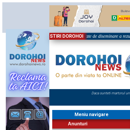
STIRI DOROHOI
ional „Grigore Ghica” Dorohoi - Activitate de diseminare a rezult
Daca sunteti martorul un
Meniu navigare
Anunturi