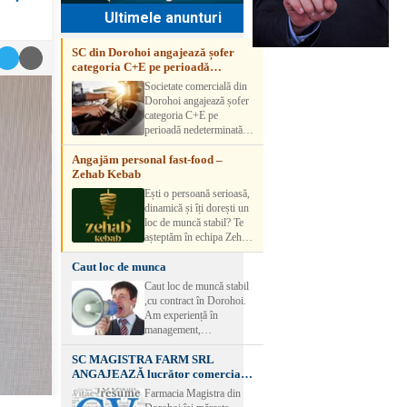
Ultimele anunturi
SC din Dorohoi angajează șofer
categoria C+E pe perioadă
nedeterminată
Societate comercială din
Dorohoi angajează șofer
categoria C+E pe
perioadă nedeterminată.
Candidatul trebuie să
Angajăm personal fast-food –
aibă experiență și atestat
Zehab Kebab
transport marfă. Pentru
detalii, vă rog să sunați la
Ești o persoană serioasă,
numărul de telefon.
dinamică și îți dorești un
loc de muncă stabil? Te
așteptăm în echipa Zehab
Kebab! Posturi
Caut loc de munca
disponibile: -
SHAORMAR AJUTOR
Caut loc de muncă stabil
BUCATAR 2/posturi -
,cu contract în Dorohoi.
LUCRATOR
Am experiență în
COMERCIAL
management,
VANZATOR /2 posturi
contabilitate, ospătărie .
OFERIM : Contract de
SC MAGISTRA FARM SRL
Rog seriozitate
muncă Program flexibil
ANGAJEAZĂ lucrător comercial –
Salariu motivant, în
DOROHOI
Farmacia Magistra din
funcție de experienț