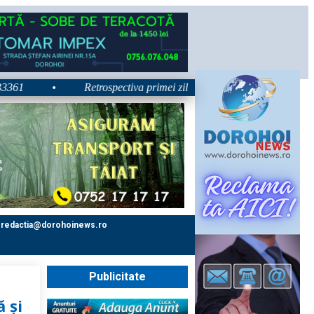
•
Retrospectiva primei zile la Zilele Nordului 2026: Dezbater
redactia@dorohoinews.ro
Publicitate
ă și