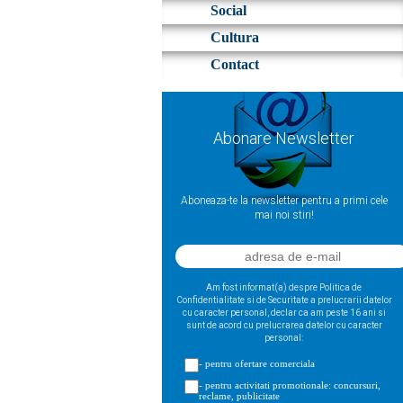
Social
Cultura
Contact
Abonare Newsletter
Aboneaza-te la newsletter pentru a primi cele
mai noi stiri!
Am fost informat(a) despre Politica de
Confidentialitate si de Securitate a prelucrarii datelor
cu caracter personal, declar ca am peste 16 ani si
sunt de acord cu prelucrarea datelor cu caracter
personal:
- pentru ofertare comerciala
- pentru activitati promotionale: concursuri,
reclame, publicitate