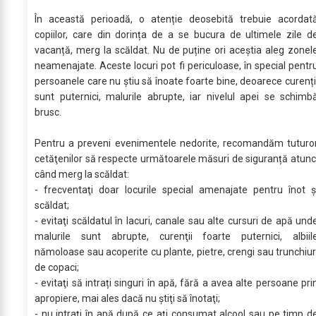
În această perioadă, o atenție deosebită trebuie acordat
copiilor, care din dorința de a se bucura de ultimele zile d
vacanță, merg la scăldat. Nu de puține ori aceștia aleg zonel
neamenajate. Aceste locuri pot fi periculoase, în special pentr
persoanele care nu știu să înoate foarte bine, deoarece curenți
sunt puternici, malurile abrupte, iar nivelul apei se schimb
brusc.
Pentru a preveni evenimentele nedorite, recomandăm tuturo
cetăţenilor să respecte următoarele măsuri de siguranță atunc
când merg la scăldat:
- frecventaţi doar locurile special amenajate pentru înot ş
scăldat;
- evitaţi scăldatul în lacuri, canale sau alte cursuri de apă und
malurile sunt abrupte, curenţii foarte puternici, albiil
nămoloase sau acoperite cu plante, pietre, crengi sau trunchiur
de copaci;
- evitaţi să intrați singuri în apă, fără a avea alte persoane pri
apropiere, mai ales dacă nu ştiţi să înotaţi;
- nu intrați în apă după ce ați consumat alcool sau pe timp d