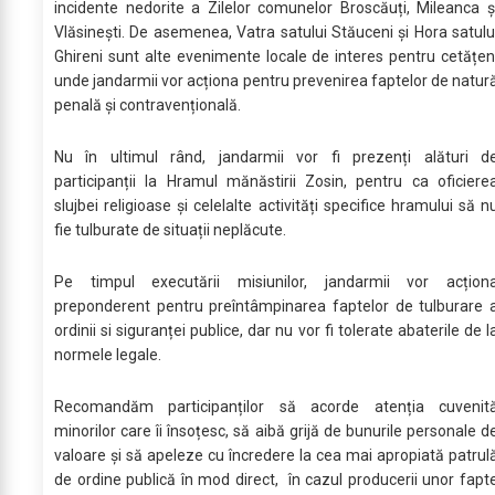
incidente nedorite a Zilelor comunelor Broscăuți, Mileanca ș
Vlăsinești. De asemenea, Vatra satului Stăuceni și Hora satulu
Ghireni sunt alte evenimente locale de interes pentru cetățen
unde jandarmii vor acționa pentru prevenirea faptelor de natur
penală și contravențională.
Nu în ultimul rând, jandarmii vor fi prezenți alături d
participanții la Hramul mănăstirii Zosin, pentru ca oficiere
slujbei religioase și celelalte activități specifice hramului să n
fie tulburate de situații neplăcute.
Pe timpul executării misiunilor, jandarmii vor acțion
preponderent pentru preîntâmpinarea faptelor de tulburare 
ordinii si siguranței publice, dar nu vor fi tolerate abaterile de l
normele legale.
Recomandăm participanților să acorde atenția cuvenit
minorilor care îi însoțesc, să aibă grijă de bunurile personale d
valoare și să apeleze cu încredere la cea mai apropiată patrul
de ordine publică în mod direct, în cazul producerii unor fapt