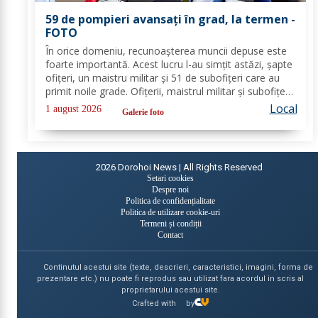
59 de pompieri avansați în grad, la termen -
FOTO
În orice domeniu, recunoașterea muncii depuse este
foarte importantă. Acest lucru l-au simțit astăzi, șapte
ofițeri, un maistru militar și 51 de subofițeri care au
primit noile grade. Ofițerii, maistrul militar și subofițerii
au fost avansați în gradele de: - colonel: Mihai Cercel; -
Local
1 august 2026
Galerie foto
locotenent...
2026
Dorohoi News | All Rights Reserved
Setari cookies
Despre noi
Politica de confidențialitate
Politica de utilizare cookie-uri
Termeni și condiții
Contact
Continutul acestui site (texte, descrieri, caracteristici, imagini, forma de
prezentare etc.) nu poate fi reprodus sau utilizat fara acordul in scris al
proprietarului acestui site.
Crafted with
by