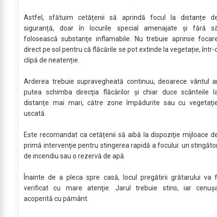
Astfel, sfătuim cetățenii să aprindă focul la distanțe d
siguranță, doar în locurile special amenajate și fără s
folosească substanţe inflamabile. Nu trebuie aprinse focar
direct pe sol pentru că flăcările se pot extinde la vegetație, într-
clipă de neatenție.
Arderea trebuie supravegheată continuu, deoarece vântul a
putea schimba direcţia flăcărilor și chiar duce scânteile l
distanţe mai mari, către zone împădurite sau cu vegetaţi
uscată.
Este recomandat ca cetățenii să aibă la dispoziţie mijloace d
primă intervenţie pentru stingerea rapidă a focului: un stingăto
de incendiu sau o rezervă de apă.
Înainte de a pleca spre casă, locul pregătirii grătarului va f
verificat cu mare atenţie. Jarul trebuie stins, iar cenuș
acoperită cu pământ.