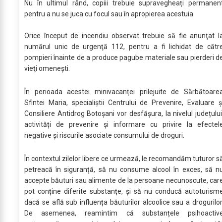
Nu în ultimul rând, copiii trebuie supravegheați permanen
pentru a nu se juca cu focul sau în apropierea acestuia.
Orice început de incendiu observat trebuie să fie anunţat l
numărul unic de urgenţă 112, pentru a fi lichidat de cătr
pompieri înainte de a produce pagube materiale sau pierderi d
vieţi omeneşti.
În perioada acestei minivacanței prilejuite de Sărbătoare
Sfintei Maria, specialiştii Centrului de Prevenire, Evaluare ș
Consiliere Antidrog Botoșani vor desfășura, la nivelul județului
activități de prevenire și informare cu privire la efectel
negative și riscurile asociate consumului de droguri.
În contextul zilelor libere ce urmează, le recomandăm tuturor s
petreacă în siguranță, să nu consume alcool în exces, să n
accepte băuturi sau alimente de la persoane necunoscute, car
pot conține diferite substanțe, și să nu conducă autoturism
dacă se află sub influența băuturilor alcoolice sau a drogurilor
De asemenea, reamintim că substanțele psihoactiv