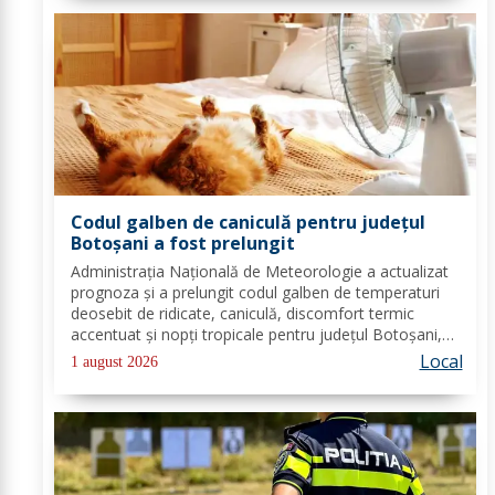
Codul galben de caniculă pentru județul
Botoșani a fost prelungit
Administrația Națională de Meteorologie a actualizat
prognoza și a prelungit codul galben de temperaturi
deosebit de ridicate, caniculă, discomfort termic
accentuat și nopți tropicale pentru județul Botoșani,
până luni, la ora 10:00. Temperaturile maxime vor fi
Local
1 august 2026
cuprinse între 33 și 37 de grade, iar...