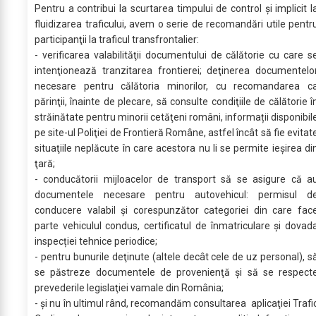
Pentru a contribui la scurtarea timpului de control şi implicit l
fluidizarea traficului, avem o serie de recomandări utile pentr
participanţii la traficul transfrontalier:
- verificarea valabilităţii documentului de călătorie cu care s
intenţionează tranzitarea frontierei; deţinerea documentelo
necesare pentru călătoria minorilor, cu recomandarea c
părinţii, înainte de plecare, să consulte condiţiile de călătorie î
străinătate pentru minorii cetăţeni români, informații disponibil
pe site-ul Poliţiei de Frontieră Române, astfel încât să fie evitat
situaţiile neplăcute în care acestora nu li se permite ieşirea di
ţară;
- conducătorii mijloacelor de transport să se asigure că a
documentele necesare pentru autovehicul: permisul d
conducere valabil și corespunzător categoriei din care fac
parte vehiculul condus, certificatul de înmatriculare și dovad
inspecției tehnice periodice;
- pentru bunurile deţinute (altele decât cele de uz personal), s
se păstreze documentele de provenienţă şi să se respect
prevederile legislaţiei vamale din România;
- și nu în ultimul rând, recomandăm consultarea aplicaţiei Trafi