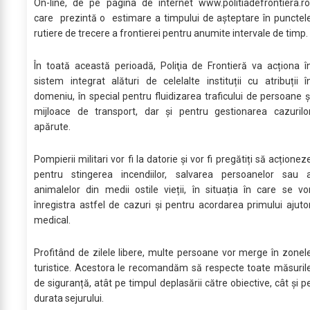
On-line, de pe pagina de internet www.politiadefrontiera.ro
care prezintă o estimare a timpului de aşteptare în punctel
rutiere de trecere a frontierei pentru anumite intervale de timp.
În toată această perioadă, Poliţia de Frontieră va acționa î
sistem integrat alături de celelalte instituții cu atribuții î
domeniu, în special pentru fluidizarea traficului de persoane ș
mijloace de transport, dar și pentru gestionarea cazurilo
apărute.
Pompierii militari vor fi la datorie și vor fi pregătiți să acționez
pentru stingerea incendiilor, salvarea persoanelor sau 
animalelor din medii ostile vieții, în situația în care se vo
înregistra astfel de cazuri și pentru acordarea primului ajuto
medical.
Profitând de zilele libere, multe persoane vor merge în zonel
turistice. Acestora le recomandăm să respecte toate măsuril
de siguranță, atât pe timpul deplasării către obiective, cât și p
durata sejurului.