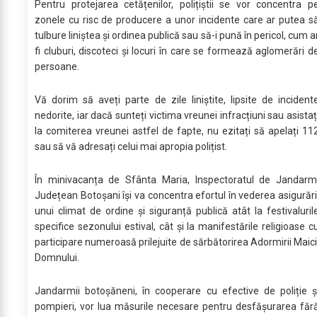
Pentru protejarea cetățenilor, polițiștii se vor concentra p
zonele cu risc de producere a unor incidente care ar putea s
tulbure liniștea și ordinea publică sau să-i pună în pericol, cum a
fi cluburi, discoteci și locuri în care se formează aglomerări d
persoane.
Vă dorim să aveți parte de zile liniștite, lipsite de incident
nedorite, iar dacă sunteți victima vreunei infracțiuni sau asistaț
la comiterea vreunei astfel de fapte, nu ezitați să apelați 11
sau să vă adresați celui mai apropia polițist.
În minivacanța de Sfânta Maria, Inspectoratul de Jandarm
Județean Botoșani își va concentra efortul în vederea asigurări
unui climat de ordine și siguranță publică atât la festivaluril
specifice sezonului estival, cât și la manifestările religioase c
participare numeroasă prilejuite de sărbătorirea Adormirii Maici
Domnului.
Jandarmii botoșăneni, în cooperare cu efective de poliție ș
pompieri, vor lua măsurile necesare pentru desfășurarea făr