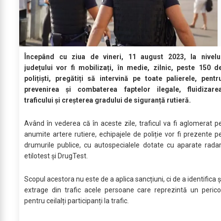
Începând cu ziua de vineri, 11 august 2023, la nivelu
județului vor fi mobilizați, în medie, zilnic, peste 150 d
polițiști, pregătiți să intervină pe toate palierele, pentr
prevenirea și combaterea faptelor ilegale, fluidizare
traficului și creșterea gradului de siguranță rutieră.
Având în vederea că în aceste zile, traficul va fi aglomerat p
anumite artere rutiere, echipajele de poliție vor fi prezente p
drumurile publice, cu autospecialele dotate cu aparate radar
etilotest și DrugTest.
Scopul acestora nu este de a aplica sancțiuni, ci de a identifica ș
extrage din trafic acele persoane care reprezintă un perico
pentru ceilalți participanți la trafic.