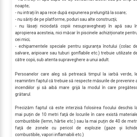
noapte;
- nu intrați în apa rece după expunerea prelungită la soare;
- nu săriți de pe platforme, poduri sau alte construcţii;
- nu lăsați niciodată copiii nesupravegheați în apă sau î
apropierea acesteia, nici măcar în piscinele achiziționate pentr
cei mici;
- echipamentele speciale pentru siguranța înotului (colac d
salvare, aripioare sau tuburi gonflabile etc.) trebuie utilizate d
către copii, sub atenta supraveghere a unui adult.
Persoanelor care aleg să petreacă timpul la iarbă verde, l
reamintim faptul că trebuie să respecte măsurile de prevenire 
incendiilor și să aibă mare grijă la modul în care pregătes
grătarul.
Precizăm faptul că este interzisă folosirea focului deschis l
mai puțin de 10 metri faţă de locurile în care există material
combustibile (lemn, hârtie etc.) sau la mai puțin de 40 de metr
faţă de zonele cu pericol de explozie (gaze şi lichid
combustibile, vapori inflamabili etc.)