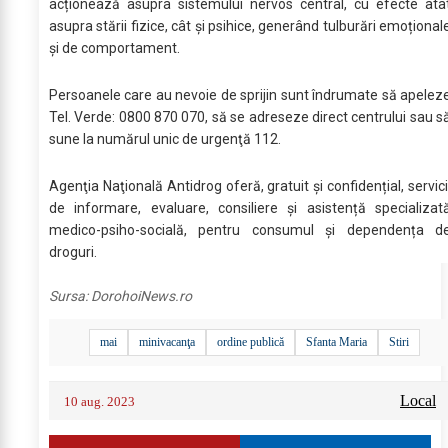
acționează asupra sistemului nervos central, cu efecte atâ
asupra stării fizice, cât și psihice, generând tulburări emoțional
și de comportament.
Persoanele care au nevoie de sprijin sunt îndrumate să apelez
Tel. Verde: 0800 870 070, să se adreseze direct centrului sau s
sune la numărul unic de urgenţă 112.
Agenţia Naţională Antidrog oferă, gratuit și confidențial, servici
de informare, evaluare, consiliere şi asistență specializat
medico-psiho-socială, pentru consumul şi dependența d
droguri.
Sursa:
DorohoiNews.ro
mai
minivacanţa
ordine publică
Sfanta Maria
Stiri
Local
10 aug. 2023