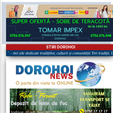
STIRI DOROHOI
„Dorohoiul, în Sărbătoare!” – trei zile dedicate tradițiilor, cul