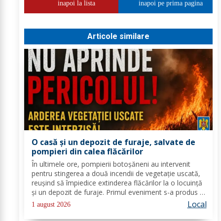
inapoi la lista
inapoi pe prima pagina
Articole similare
O casă și un depozit de furaje, salvate de
pompieri din calea flăcărilor
În ultimele ore, pompierii botoșăneni au intervenit
pentru stingerea a două incendii de vegetație uscată,
reușind să împiedice extinderea flăcărilor la o locuință
și un depozit de furaje. Primul eveniment s-a produs în
localitatea Miron Costin (comuna Vlăsinești), unde au
Local
1 august 2026
ars aproximativ 35 de...