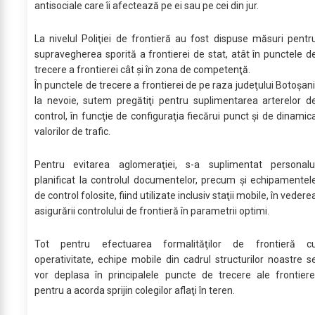
antisociale care îi afectează pe ei sau pe cei din jur.
La nivelul Poliţiei de frontieră au fost dispuse măsuri pentr
supravegherea sporită a frontierei de stat, atât în punctele d
trecere a frontierei cât şi în zona de competenţă.
În punctele de trecere a frontierei de pe raza judeţului Botoșani
la nevoie, sutem pregătiţi pentru suplimentarea arterelor d
control, în funcţie de configuraţia fiecărui punct şi de dinamic
valorilor de trafic.
Pentru evitarea aglomeraţiei, s-a suplimentat personalu
planificat la controlul documentelor, precum și echipamentel
de control folosite, fiind utilizate inclusiv staţii mobile, în vedere
asigurării controlului de frontieră în parametrii optimi.
Tot pentru efectuarea formalităţilor de frontieră c
operativitate, echipe mobile din cadrul structurilor noastre s
vor deplasa în principalele puncte de trecere ale frontiere
pentru a acorda sprijin colegilor aflaţi în teren.