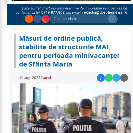
Daca sunteti martorul unor evenimente importante va rugam sa ne
contactati la tel:
0749.877.802
sau email:
redactia@dorohoinews.ro
Măsuri de ordine publică,
stabilite de structurile MAI,
pentru perioada minivacanței
de Sfânta Maria
f
10 aug. 2023
,
Local