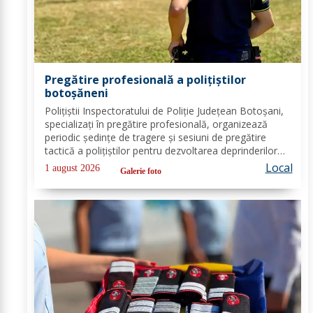
Pregătire profesională a polițiștilor
botoșăneni
Polițiștii Inspectoratului de Poliție Județean Botoșani,
specializați în pregătire profesională, organizează
periodic ședințe de tragere și sesiuni de pregătire
tactică a polițiștilor pentru dezvoltarea deprinderilor
necesare privind intervenția la evenimente de orice
Local
1 august 2026
Galerie foto
natură. În funcție de...