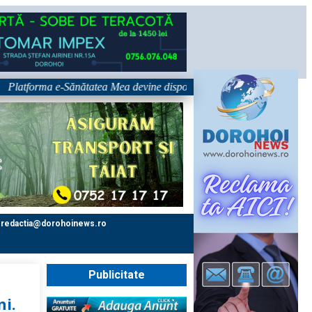
rma e-Sănătatea Mea devine disponibilă pe 1 septembrie: pacientul devine
redactia@dorohoinews.ro
Publicitate
ni.