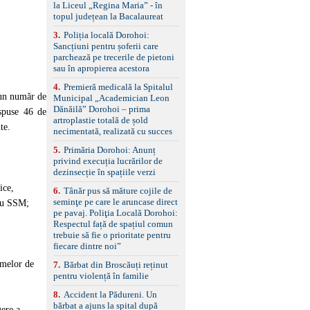
la Liceul „Regina Maria” - în
împreună cu un set de
topul județean la Bacalaureat
anvelope de iarnă.
3
.
Poliția locală Dorohoi:
Sancțiuni pentru șoferii care
parchează pe trecerile de pietoni
sau în apropierea acestora
4
.
Premieră medicală la Spitalul
 un număr de
Municipal „Academician Leon
Dănăilă” Dorohoi – prima
ispuse 46 de
artroplastie totală de șold
te.
necimentată, realizată cu succes
5
.
Primăria Dorohoi: Anunț
privind execuția lucrărilor de
dezinsecție în spațiile verzi
nice,
6
.
Tânăr pus să măture cojile de
seminţe pe care le aruncase direct
tru SSM;
pe pavaj. Poliţia Locală Dorohoi:
a
Respectul față de spațiul comun
trebuie să fie o prioritate pentru
fiecare dintre noi”
ramelor de
7
.
Bărbat din Broscăuți reținut
pentru violență în familie
8
.
Accident la Pădureni. Un
bărbat a ajuns la spital după
gere a