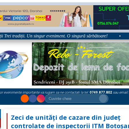
 tradiții. Un singur eveniment. O singură sărbătoare!
•
Platfo
or evenimente importante va rugam sa ne contactati la tel:
0749.877.802
sau email:
Zeci de unități de cazare din județ
controlate de inspectorii ITM Botoșa