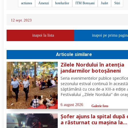
actiunea
Amenzi
hotelurilor
ITM Botoșani
Judet
Stiri
12 sept. 2023
inapoi la lista
inapoi pe prima pagin
Articole similare
Zilele Nordului în atenția
jandarmilor botoșăneni
Seria evenimentelor publice specific
sezonului estival continuă în aceast
săptămână cu cea de-a XIII-a ediție 
Festivalului ,,Zilele Nordului" din ora
Darabani, manifestare cu participar
numeroasă la care Inspectoratul de
6 august 2026
Galerie foto
Jandarmi Județean Botoșani, în coo
Șofer ajuns la spital după 
cu partenerii instituționali,...
a răsturnat cu mașina la