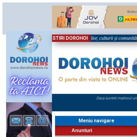
STIRI DOROHOI
ărbătoare!” – trei zile dedicate tradițiilor, culturii și comunității Trei
Daca sunteti martorul un
Meniu navigare
Anunturi