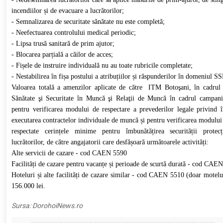
incendiilor și de evacuare a lucrătorilor;
- Semnalizarea de securitate sănătate nu este completă;
- Neefectuarea controlului medical periodic;
- Lipsa trusă sanitară de prim ajutor;
- Blocarea parțială a căilor de acces;
- Fișele de instruire individuală nu au toate rubricile completate;
- Nestabilirea în fișa postului a atribuțiilor și răspunderilor în domeniul S
Valoarea totală a amenzilor aplicate de către ITM Botoşani, în cadrul
Sănătate şi Securitate în Muncă şi Relaţii de Muncă în cadrul campani
pentru verificarea modului de respectare a prevederilor legale privind î
executarea contractelor individuale de muncă și pentru verificarea modului 
respectate cerințele minime pentru îmbunătățirea securității protecți
lucrătorilor, de către angajatorii care desfășoară următoarele activități:
Alte servicii de cazare - cod CAEN 5590
Facilități de cazare pentru vacanțe și perioade de scurtă durată - cod CAE
Hoteluri și alte facilități de cazare similar - cod CAEN 5510 (doar motelur
156.000 lei.
Sursa:
DorohoiNews.ro