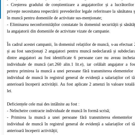
- Creșterea gradului de conștientizare a angajatorilor și a lucrătorilo
privește necesitatea respectării prevederilor legale referitoare la sănătatea ș
în muncă pentru domeniile de activitate sus-menționate;
- Eliminarea neconformităților constatate în domeniul securității și sănătă
la angajatorii din domeniile de activitate vizate de campanie.
În cadrul acestei campanii, în domeniul relațiilor de muncă, s-au efectuat 
și au fost sancționați 2 angajatori pentru muncă nedeclarată și subdeclar
dintre angajatori au fost identificate 6 persoane care nu aveau incheia
individuale de muncă (art.260 alin.1 lit.e), iar celălalt angajator a fos
pentru primirea la muncă a unei persoane fără transmiterea elementelor 
individual de muncă în registrul general de evidență a salariaților cel tâ
anterioară începerii activității. Au fost aplicate 2 amenzi în valoare tota
lei.
Deficiențele cele mai des intâlnite au fost :
- Neîncheire contracte individuale de muncă în formă scrisă;
- Primirea la muncă a unei persoane fără transmiterea elementelor c
individual de muncă în registrul general de evidență a salariaților cel tâ
anterioară începerii activității;