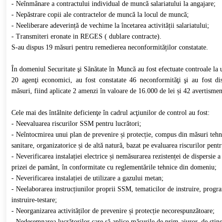
- Neînmânare a contractului individual de muncă salariatului la angajare;
- Nepăstrare copii ale contractelor de muncă la locul de muncă;
- Neeliberare adeverință de vechime la încetarea activității salariatului;
- Transmiteri eronate in REGES ( dublare contracte).
S-au dispus 19 măsuri pentru remedierea neconformităților constatate.
În domeniul Securitate şi Sănătate în Muncă au fost efectuate controale la
20 agenţi economici, au fost constatate 46 neconformităţi şi au fost d
măsuri, fiind aplicate 2 amenzi în valoare de 16.000 de lei și 42 avertismen
Cele mai des întâlnite deficienţe în cadrul acţiunilor de control au fost:
- Neevaluarea riscurilor SSM pentru lucrători;
- Neîntocmirea unui plan de prevenire și protecție, compus din măsuri teh
sanitare, organizatorice și de altă natură, bazat pe evaluarea riscurilor pen
- Neverificarea instalației electrice și nemăsurarea rezistenței de dispersie 
prizei de pamânt, în conformitate cu reglementările tehnice din domeniu;
- Neverificarea instalației de utilizare a gazului metan;
- Neelaborarea instrucțiunilor proprii SSM, tematicilor de instruire, prog
instruire-testare;
- Neorganizarea activităților de prevenire și protecție necorespunzătoare;
- Nedesemnarea lucrătorilor care să aplice măsurile de prim-ajuror, de stin