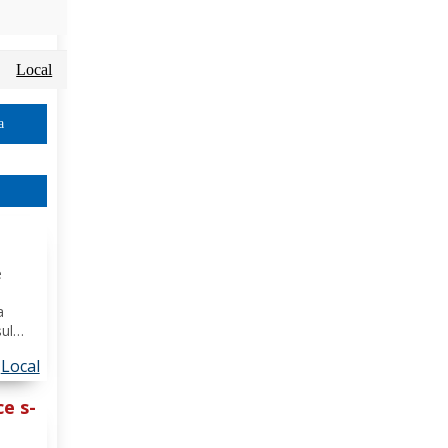
Local
a
e
ă
a
șul
e
Local
perare
ce s-