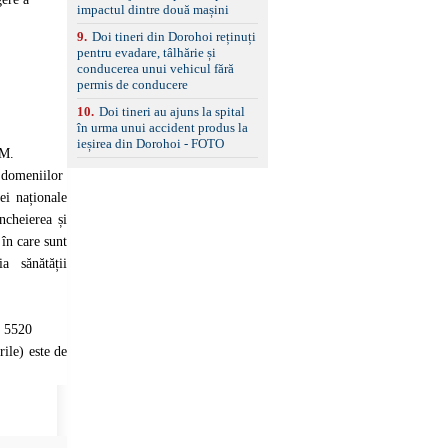
impactul dintre două mașini
9
.
Doi tineri din Dorohoi reținuți
pentru evadare, tâlhărie și
conducerea unui vehicul fără
permis de conducere
10
.
Doi tineri au ajuns la spital
în urma unui accident produs la
ieșirea din Dorohoi - FOTO
SM.
 domeniilor
ei naționale
ncheierea și
în care sunt
a sănătății
N 5520
ile) este de