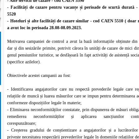
- Alte servicii de cazare - cod CAEN 5590
- Facilități de cazare pentru vacanțe și perioade de scurtă durată
5520
- Hoteluri și alte facilități de cazare similar - cod CAEN 5510 ( doar 
a avut loc in perioada 28.08-08.09.2023.
Motivarea campaniei de control a avut la bază informațiile obținute di
dar și din sesizările primite, potrivit cărora în unități de cazare de mici d
genul pensiunilor turistice, se desfășoară în fapt activități de asistență soci
(specifice azilelor).
Obiectivele acestei campanii au fost:
- Identificarea angajatorilor care nu respectă prevederile legale care r
relațiile de muncă și luarea măsurilor care se impun pentru determinarea ac
conformeze dispozițiilor legale în materie;
- Eliminarea neconformităților constatate, prin dispunerea de măsuri obliga
remedierea neconformităților și aplicarea sancțiunilor contra
corespunzătoare;
- Creșterea gradului de conștientizare a angajatorilor și a lucrătorilo
privește necesitatea respectării prevederilor legale în domeniile relațiilor 