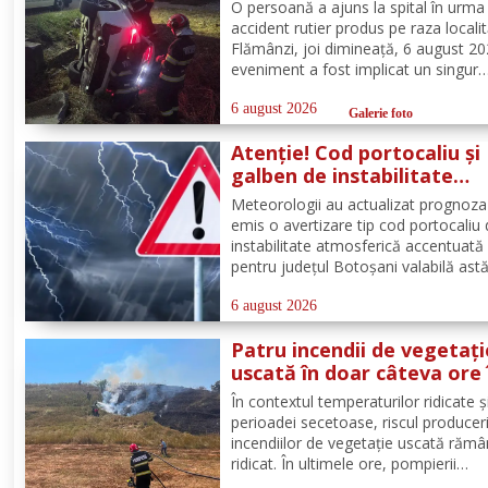
Flămânzi
O persoană a ajuns la spital în urma
accident rutier produs pe raza localit
Flămânzi, joi dimineață, 6 august 20
eveniment a fost implicat un singur
autoturism. La caz au ajuns, în cel m
scurt timp, pompierii din cadrul Punc
6 august 2026
Galerie foto
de Lucru Flămânzi, cu o autospecial
Atenție! Cod portocaliu și
stingere și...
galben de instabilitate
atmosferică pentru județu
Meteorologii au actualizat prognoza
Botoșani
emis o avertizare tip cod portocaliu
instabilitate atmosferică accentuată
pentru județul Botoșani valabilă astă
între orele 12:00 – 23:00. În intervalu
menționat vor fi perioade cu instabil
6 august 2026
atmosferică accentuată ce se va
Patru incendii de vegetați
manifesta prin...
uscată în doar câteva ore 
județul Botoșani. La Bros
În contextul temperaturilor ridicate și
a ars un hectar de vegeta
perioadei secetoase, riscul produceri
incendiilor de vegetație uscată răm
ridicat. În ultimele ore, pompierii
botoșăneni au intervenit pentru