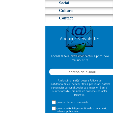
Social
Cultura
Contact
Abonare Newsletter
Aboneaza-te la newsletter pentru a primi cele
mai noi stiri!
Am fost informat(a) despre Politica de
Confidentialitate si de Securitate a prelucrarii datelor
cu caracter personal, declar ca am peste 16 ani si
sunt de acord cu prelucrarea datelor cu caracter
personal:
- pentru ofertare comerciala
- pentru activitati promotionale: concursuri,
reclame, publicitate