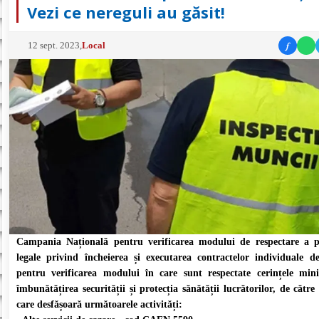
Vezi ce nereguli au găsit!
f
12 sept. 2023
,
Local
Campania Națională pentru verificarea modului de respectare a p
legale privind încheierea și executarea contractelor individuale 
pentru verificarea modului în care sunt respectate cerințele mi
îmbunătățirea securității și protecția sănătății lucrătorilor, de către
care desfășoară următoarele activități: