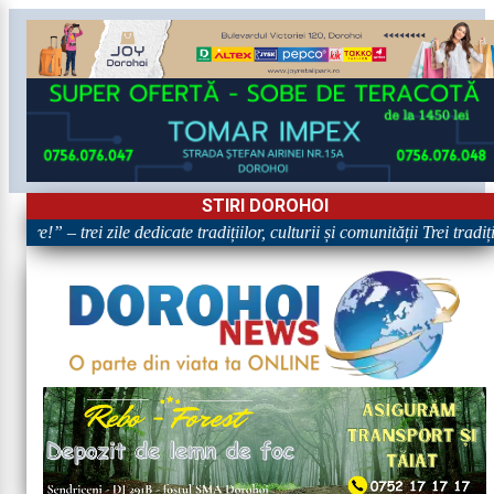
STIRI DOROHOI
are!” – trei zile dedicate tradițiilor, culturii și comunității Trei tradi