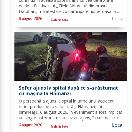
continuă în această săptămână cu cea de-a XIII-a
ediție a Festivalului ,,Zilele Nordului" din orașul
Darabani, manifestare cu participare numeroasă la
care Inspectoratul de Jandarmi Județean Botoșani, în
Local
6 august 2026
Galerie foto
cooperare cu partenerii instituționali,...
Șofer ajuns la spital după ce s-a răsturnat
cu mașina la Flămânzi
O persoană a ajuns la spital în urma unui accident
rutier produs pe raza localității Flămânzi, joi
dimineață, 6 august 2026. În eveniment a fost implicat
un singur autoturism. La caz au ajuns, în cel mai scurt
timp, pompierii din cadrul Punctului de Lucru Flămânzi,
Local
6 august 2026
Galerie foto
cu o autospecială de stingere și...