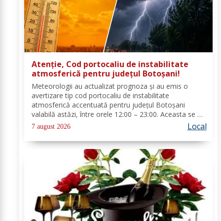
Atenție, Cod portocaliu de instabilitate
atmosferică pentru județul Botoșani!
Meteorologii au actualizat prognoza și au emis o
avertizare tip cod portocaliu de instabilitate
atmosferică accentuată pentru județul Botoșani
valabilă astăzi, între orele 12:00 – 23:00. Aceasta se va
manifesta prin intensificări ale vântului, vijelii puternice
Local
7 august 2026
(rafale de 70...90 km/h), averse...