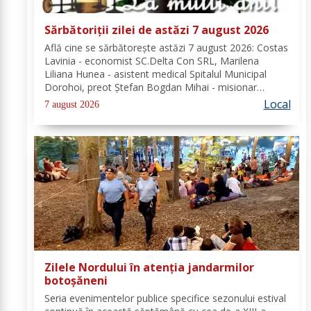
Sărbătoriții zilei de astăzi 7 august 2026
Află cine se sărbătoreşte astăzi 7 august 2026: Costas
Lavinia - economist SC.Delta Con SRL, Marilena
Liliana Hunea - asistent medical Spitalul Municipal
Dorohoi, preot Ștefan Bogdan Mihai - misionar
protopopesc Protopopiatul Dorohoi, Marcela Simona
Local
7 august 2026
Vieru - profesor Grup Școlar Alexandru Vlahuță...
Zilele Nordului în atenția jandarmilor
botoșăneni
Seria evenimentelor publice specifice sezonului estival