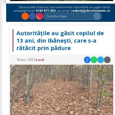
Daca sunteti martorul unor evenimente importante va rugam sa ne
contactati la tel:
0749.877.802
sau email:
redactia@dorohoinews.ro
Autoritățile au găsit copilul de
13 ani, din Ibănești, care s-a
rătăcit prin pădure
f
10 nov. 2023
,
Local