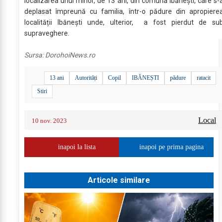
localizarea unui minor, de 13 ani, din comuna Ibănești, care s-
deplasat împreună cu familia, într-o pădure din apropiere
localității Ibănești unde, ulterior, a fost pierdut de su
supraveghere.
Sursa:
DorohoiNews.ro
13 ani
Autorități
Copil
IBĂNEȘTI
pădure
ratacit
Stiri
Local
10 nov. 2023
inapoi la lista
inapoi pe prima pagina
Articole similare