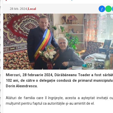
f
28 feb. 2024
,
Local
Miercuri, 28 februarie 2024, Dărăbăneanu Toader a fost sărbăto
102 ani, de către o delegație condusă de primarul municipiulu
Dorin Alexndrescu.
Alături de familia care îl îngrijește, acesta a așteptat invitații c
mulțumit pentru faptul ca autoritățile și-au amintit de el.