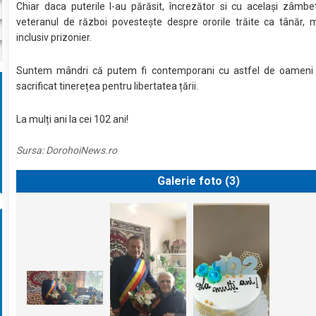
Chiar daca puterile l-au părăsit, încrezător si cu același zâmb
veteranul de război povestește despre ororile trăite ca tânăr, mil
inclusiv prizonier.
Suntem mândri că putem fi contemporani cu astfel de oameni 
sacrificat tinerețea pentru libertatea țării.
La mulți ani la cei 102 ani!
Sursa:
DorohoiNews.ro
Galerie foto (
3
)