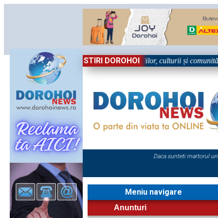
STIRI DOROHOI
n Sărbătoare!” – trei zile dedicate tradițiilor, culturii și comunității T
Daca sunteti martorul un
Meniu navigare
Anunturi