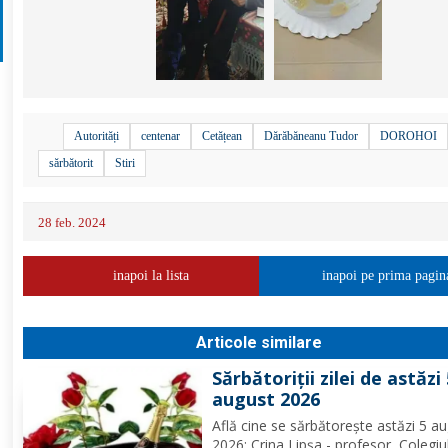
Autorități
centenar
Cetățean
Dărăbăneanu Tudor
DOROHOI
sărbătorit
Stiri
28 feb. 2024
inapoi la lista
inapoi pe prima pagin
Articole similare
Sărbătoriții zilei de astăzi
august 2026
Află cine se sărbătoreşte astăzi 5 a
2026: Crina Lipșa - profesor, Colegiu