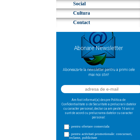
Social
Cultura
Contact
Abonare Newsletter
Aboneaza-te la newsletter pentru a primi cele
mai noi stiri!
Am fost informat(a) despre Politica de
Confidentialitate si de Securitate a prelucrarii datelor
cu caracter personal, declar ca am peste 16 ani si
sunt de acord cu prelucrarea datelor cu caracter
personal:
- pentru ofertare comerciala
- pentru activitati promotionale: concursuri,
reclame, publicitate