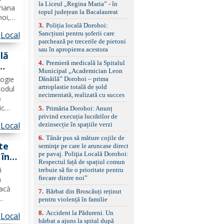
la Liceul „Regina Maria” - în
împreună cu un set de
riana
topul județean la Bacalaureat
anvelope de iarnă.
hoi,
3
.
Poliția locală Dorohoi:
Sancțiuni pentru șoferii care
Local
ror La
parchează pe trecerile de pietoni
ților
sau în apropierea acestora
lă
4
.
Premieră medicală la Spitalul
Municipal „Academician Leon
logie
Dănăilă” Dorohoi – prima
artroplastie totală de șold
codul
necimentată, realizată cu succes
ă
ic
5
.
Primăria Dorohoi: Anunț
privind execuția lucrărilor de
udețul
Local
dezinsecție în spațiile verzi
e
6
.
Tânăr pus să măture cojile de
te
seminţe pe care le aruncase direct
pe pavaj. Poliţia Locală Dorohoi:
 în
Respectul față de spațiul comun
i
trebuie să fie o prioritate pentru
fiecare dintre noi”
n
facă
7
.
Bărbat din Broscăuți reținut
pentru violență în familie
8
.
Accident la Pădureni. Un
Local
ogie,
bărbat a ajuns la spital după