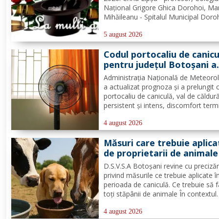
Național Grigore Ghica Dorohoi, Ma
Mihăileanu - Spitalul Municipal Doro
Nelu Moroșanu - Poliția Dorohoi.
Redacția Dorohoi News urează tutu
5 august 2026
mulți ani! Completează lista sărbători
Codul portocaliu de canicu
din Dorohoi, la...
pentru județul Botoșani a
fost prelungit
Administrația Națională de Meteoro
a actualizat prognoza și a prelungit 
portocaliu de caniculă, val de căldur
persistent și intens, discomfort term
accentuat și nopți tropicale pentru j
Botoșani, până joi, la ora 10:00.
4 august 2026
Temperaturile maxime vor fi cuprins
Măsuri care trebuie aplica
între 35 și 39 de...
de proprietarii de animale
condiții de caniculă
D.S.V.S.A Botoșani revine cu precizăr
privind măsurile ce trebuie aplicate î
perioada de caniculă. Ce trebuie să 
toți stăpânii de animale În contextul
valului de căldură anunțat de
Administrația Națională de Meteorol
4 august 2026