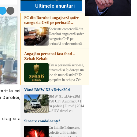
Ultimele anunturi
SC din Dorohoi angajează șofer
categoria C+E pe perioadă
nedeterminată
Societate comercială din
Dorohoi angajează șofer
categoria C+E pe
perioadă nedeterminată.
Candidatul trebuie să
Angajăm personal fast-food –
aibă experiență și atestat
Zehab Kebab
transport marfă. Pentru
detalii, vă rog să sunați la
Ești o persoană serioasă,
numărul de telefon.
dinamică și îți dorești un
loc de muncă stabil? Te
așteptăm în echipa Zehab
Kebab! Posturi
Vând BMW X3 xDrive20d
disponibile: -
rit la cei
SHAORMAR AJUTOR
BMW X3 xDrive20d |
i Dorohoi,
BUCATAR 2/posturi -
190 CP | Automat 8+1
LUCRATOR
cu padele | Euro 6 | 2014
COMERCIAL
– SUV diesel cu
VANZATOR /2 posturi
tracțiune integrală,
u drag si a
OFERIM : Contract de
Sincere condoleanțe!
perfect pentru cei care
muncă Program flexibil
doresc performanță,
Cu inimile îndurerate,
Salariu motivant, în
confort și siguranță în
colectivul Primăriei
funcție de experienț
orice condiții.