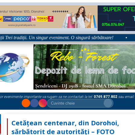
rei tradiții. Un singur eveniment. O singură sărbătoare!
•
Plat
or evenimente importante va rugam sa ne contactati la tel:
0749.877.802
sau email:
Cetățean centenar, din Dorohoi,
sărbătorit de autorități – FOTO