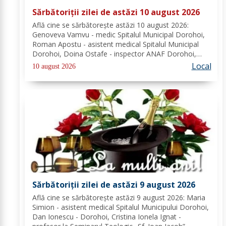
Sărbătoriții zilei de astăzi 10 august 2026
Află cine se sărbătoreşte astăzi 10 august 2026:
Genoveva Vamvu - medic Spitalul Municipal Dorohoi,
Roman Apostu - asistent medical Spitalul Municipal
Dorohoi, Doina Ostafe - inspector ANAF Dorohoi,
Marina Ludmila Pogoreanu - medic de familie
Local
10 august 2026
Dorohoi, Beatrice Tiron - profesor Seminarul
Teologic...
Sărbătoriții zilei de astăzi 9 august 2026
Află cine se sărbătoreşte astăzi 9 august 2026: Maria
Simion - asistent medical Spitalul Municipului Dorohoi,
Dan Ionescu - Dorohoi, Cristina Ionela Ignat -