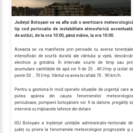
Județul Botoșani se va afla sub o avertizare meteorologic
tip cod portocaliu de instabilitate atmosferică accentuată
de astăzi, de la ora 10:00, până mâine, la ora 10:00.
Aceasta se va manifesta prin perioade cu averse torențiale
intensificări de scurtă durată ale vântului și vijelii, descărcăr
electrice și grindină. În intervale scurte de timp sau pri
acumulare cantitățile de apă vor fi de 25 ...40 l/mp și izolat d
peste 50 ... 70 l/mp. Vântul va avea la rafală 70 ...90 km/h.
Pentru a gestiona în mod operativ situațiile de urgență care a
putea apărea din cauza fenomenelor meteorologic
periculoase, pompierii botoșăneni vor fi la datorie, pregătiți s
intervină cu mijloacele tehnice din dotare.
ISU Botoșani a înștiințat unitățile administrativ-teritoriale di
județ cu privire la fenomenele meteorologice prognozate și 