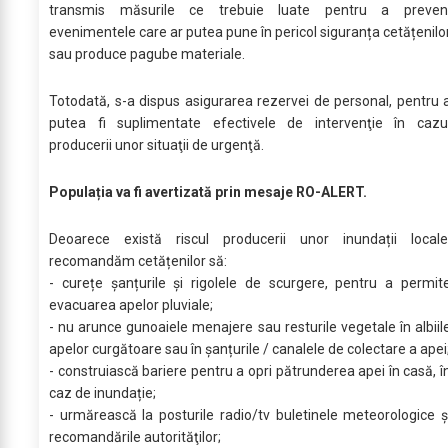
transmis măsurile ce trebuie luate pentru a preven
evenimentele care ar putea pune în pericol siguranța cetățenilo
sau produce pagube materiale.
Totodată, s-a dispus asigurarea rezervei de personal, pentru 
putea fi suplimentate efectivele de intervenţie în cazu
producerii unor situaţii de urgenţă.
Populația va fi avertizată prin mesaje RO-ALERT.
Deoarece există riscul producerii unor inundații locale
recomandăm cetățenilor să:
- curețe șanțurile și rigolele de scurgere, pentru a permit
evacuarea apelor pluviale;
- nu arunce gunoaiele menajere sau resturile vegetale în albiil
apelor curgătoare sau în șanțurile / canalele de colectare a apei
- construiască bariere pentru a opri pătrunderea apei în casă, î
caz de inundație;
- urmărească la posturile radio/tv buletinele meteorologice ş
recomandările autorităţilor;