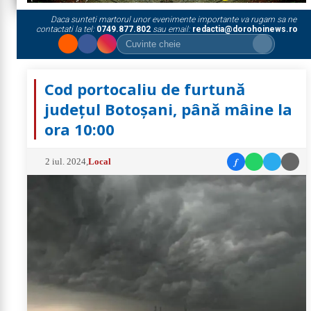
Daca sunteti martorul unor evenimente importante va rugam sa ne
contactati la tel:
0749.877.802
sau email:
redactia@dorohoinews.ro
Cod portocaliu de furtună
județul Botoșani, până mâine la
ora 10:00
f
2 iul. 2024
,
Local