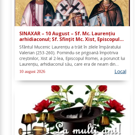
SINAXAR – 10 August – Sf. Mc. Laurenţiu
arhidiaconul; Sf. Sfinţit Mc. Xist, Episcopul
Romei
Sfântul Mucenic Laurenţiu a trăit în zilele împăratului
Valerian (253-260). Pornindu-se prigoană împotriva
creştinilor, Xist al 2-lea, Episcopul Romei, a poruncit lui
Laurenţiu, arhidiaconul său, care era de neam din
Spania, să chivernisească vistieria Bisericii şi să se
Local
10 august 2026
îngrijească de săraci....