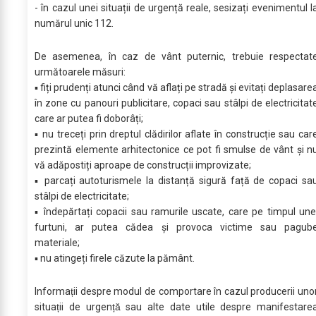
- în cazul unei situații de urgență reale, sesizați evenimentul l
numărul unic 112.
De asemenea, în caz de vânt puternic, trebuie respectat
următoarele măsuri:
▪ fiți prudenți atunci când vă aflați pe stradă și evitați deplasare
în zone cu panouri publicitare, copaci sau stâlpi de electricitat
care ar putea fi doborâți;
▪ nu treceți prin dreptul clădirilor aflate în construcție sau car
prezintă elemente arhitectonice ce pot fi smulse de vânt și n
vă adăpostiți aproape de construcții improvizate;
▪ parcați autoturismele la distanță sigură față de copaci sa
stâlpi de electricitate;
▪ îndepărtați copacii sau ramurile uscate, care pe timpul une
furtuni, ar putea cădea şi provoca victime sau pagub
materiale;
▪ nu atingeți firele căzute la pământ.
Informații despre modul de comportare în cazul producerii uno
situații de urgență sau alte date utile despre manifestare