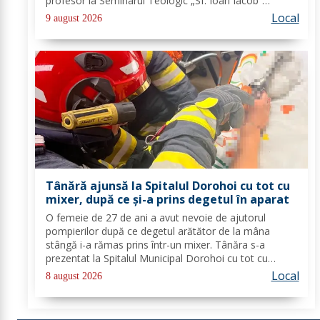
profesor la Seminarul Teologic „Sf. Ioan Iacob”
Dorohoi, Ana-Maria Ojog - profesor- consilier
Local
9 august 2026
educativ Școala Gimnazială Nr. 1 Dumeni, Mihai...
Tânără ajunsă la Spitalul Dorohoi cu tot cu
mixer, după ce și-a prins degetul în aparat
O femeie de 27 de ani a avut nevoie de ajutorul
pompierilor după ce degetul arătător de la mâna
stângă i-a rămas prins într-un mixer. Tânăra s-a
prezentat la Spitalul Municipal Dorohoi cu tot cu
aparatul electrocasnic, iar medicii au solicitat
Local
8 august 2026
intervenția salvatorilor. Pompierii din cadrul...