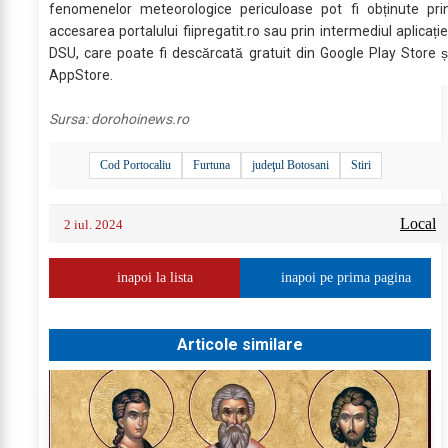
fenomenelor meteorologice periculoase pot fi obținute pri
accesarea portalului fiipregatit.ro sau prin intermediul aplicație
DSU, care poate fi descărcată gratuit din Google Play Store ș
AppStore.
Sursa:
dorohoinews.ro
Cod Portocaliu
Furtuna
judeţul Botosani
Stiri
Local
2 iul. 2024
inapoi la lista
inapoi pe prima pagina
Articole similare