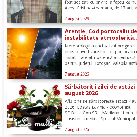
fost sesizați cu privire la faptul că n
Alexa Cristina-Anamaria, de 17 ani, 
plecat voluntar de la locuința de dom
din satul și comuna Dimăcheni, jude
7 august 2026
Botoșani. Semnalmentele numitei Ale
Atenție, Cod portocaliu d
instabilitate atmosferică
pentru județul Botoșani!
Meteorologii au actualizat prognoza
emis o avertizare tip cod portocaliu
instabilitate atmosferică accentuată
pentru județul Botoșani valabilă astă
între orele 12:00 – 23:00. Aceasta se
manifesta prin intensificări ale vântul
7 august 2026
vijelii puternice (rafale de 70...90 km/
Sărbătoriții zilei de astăzi
averse...
august 2026
Află cine se sărbătoreşte astăzi 7 a
2026: Costas Lavinia - economist
SC.Delta Con SRL, Marilena Liliana 
- asistent medical Spitalul Municipal
Dorohoi, preot Ștefan Bogdan Mihai
misionar protopopesc Protopopiatu
7 august 2026
Dorohoi, Marcela Simona Vieru - pr