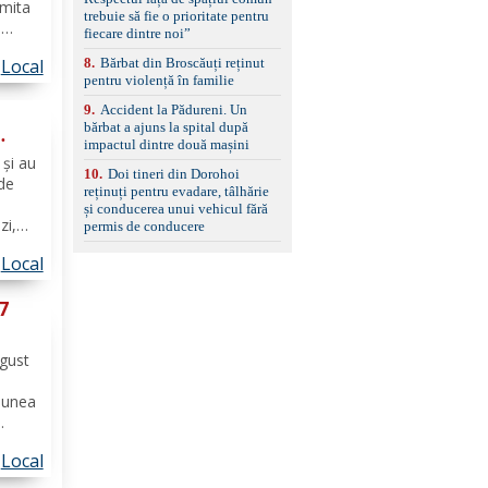
set de covorașe din
umita
trebuie să fie o prioritate pentru
cauciuc/pvc. -Se vinde
a
fiecare dintre noi”
împreună cu un set de
iciliu
anvelope de iarnă.
Local
8
.
Bărbat din Broscăuți reținut
țul
pentru violență în familie
xa...
e
9
.
Accident la Pădureni. Un
bărbat a ajuns la spital după
impactul dintre două mașini
 și au
10
.
Doi tineri din Dorohoi
 de
reținuți pentru evadare, tâlhărie
și conducerea unui vehicul fără
zi,
permis de conducere
 va
Local
ui,
h),
 7
ugust
Hunea
 -
Local
l
ofesor