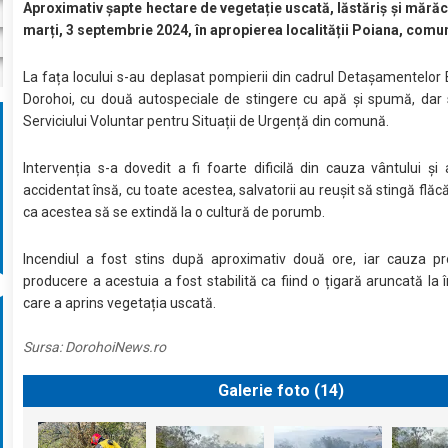
Aproximativ șapte hectare de vegetație uscată, lăstăriș și mărăc
marți, 3 septembrie 2024, în apropierea localității Poiana, comu
La fața locului s-au deplasat pompierii din cadrul Detașamentelor 
Dorohoi, cu două autospeciale de stingere cu apă și spumă, dar 
Serviciului Voluntar pentru Situații de Urgență din comună.
Intervenția s-a dovedit a fi foarte dificilă din cauza vântului și 
accidentat însă, cu toate acestea, salvatorii au reușit să stingă flăcă
ca acestea să se extindă la o cultură de porumb.
Incendiul a fost stins după aproximativ două ore, iar cauza pr
producere a acestuia a fost stabilită ca fiind o țigară aruncată la 
care a aprins vegetația uscată.
Sursa:
DorohoiNews.ro
Galerie foto (
14
)