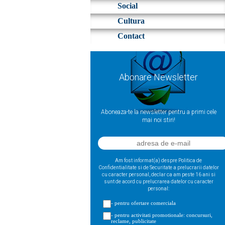
Social
Cultura
Contact
Abonare Newsletter
Aboneaza-te la newsletter pentru a primi cele
mai noi stiri!
Am fost informat(a) despre Politica de
Confidentialitate si de Securitate a prelucrarii datelor
cu caracter personal, declar ca am peste 16 ani si
sunt de acord cu prelucrarea datelor cu caracter
personal:
- pentru ofertare comerciala
- pentru activitati promotionale: concursuri,
reclame, publicitate