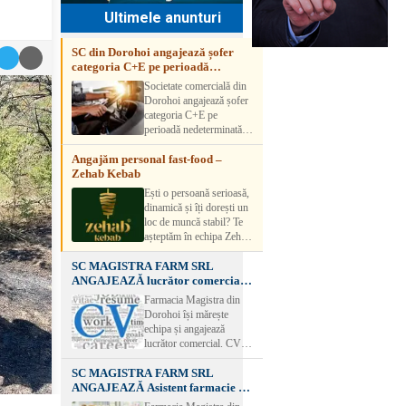
Ultimele anunturi
SC din Dorohoi angajează șofer
categoria C+E pe perioadă
nedeterminată
Societate comercială din
Dorohoi angajează șofer
categoria C+E pe
perioadă nedeterminată.
Candidatul trebuie să
Angajăm personal fast-food –
aibă experiență și atestat
Zehab Kebab
transport marfă. Pentru
detalii, vă rog să sunați la
Ești o persoană serioasă,
numărul de telefon.
dinamică și îți dorești un
loc de muncă stabil? Te
așteptăm în echipa Zehab
Kebab! Posturi
SC MAGISTRA FARM SRL
disponibile: -
ANGAJEAZĂ lucrător comercial –
SHAORMAR AJUTOR
DOROHOI
BUCATAR 2/posturi -
Farmacia Magistra din
LUCRATOR
Dorohoi își mărește
COMERCIAL
echipa și angajează
VANZATOR /2 posturi
lucrător comercial. CV-
OFERIM : Contract de
urile se pot depune: * la
muncă Program flexibil
SC MAGISTRA FARM SRL
sediul Farmaciei
Salariu motivant, în
ANGAJEAZĂ Asistent farmacie –
Magistra – Bulevardul
funcție de experienț
DOROHOI
Victoriei nr. 23, Dorohoi