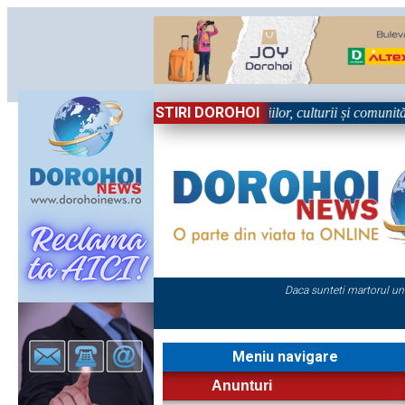
STIRI DOROHOI
 Sărbătoare!” – trei zile dedicate tradițiilor, culturii și comunității Tr
Daca sunteti martorul un
Meniu navigare
Anunturi