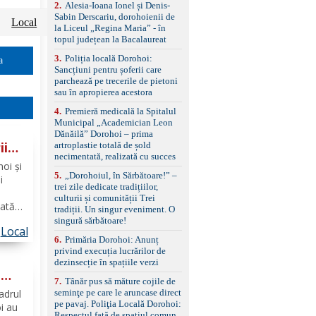
control, asistent
2
.
Alesia-Ioana Ionel și Denis-
schimbare bandă și
Sabin Derscariu, dorohoienii de
Local
menținere bandă Faruri
la Liceul „Regina Maria” - în
bi-xenon adaptive cu
topul județean la Bacalaureat
funcție Cornering,
3
.
Poliția locală Dorohoi:
asistent fază lungă
a
Sancțiuni pentru șoferii care
automată , lumini de zi
parchează pe trecerile de pietoni
LED, proiectoare ceață
sau în apropierea acestora
LED, spălătoare faruri
Senzori parcare
4
.
Premieră medicală la Spitalul
față/spate, cameră
Municipal „Academician Leon
marșarier Keyless entry
Dănăilă” Dorohoi – prima
& start, geamuri electrice
ii
artroplastie totală de șold
față/spate, oglinzi
necimentată, realizată cu succes
electrice, încălzite și
noi și
rabatabile Sistem hands-
5
.
„Dorohoiul, în Sărbătoare!” –
i
free, Bluetooth, USB
trei zile dedicate tradițiilor,
Sistem start/stop, frână
culturii și comunității Trei
zată
de parcare electrică,
tradiții. Un singur eveniment. O
anvelope vară runflat
iul
singură sărbătoare!
Control presiune pneuri,
Local
e
6
.
Primăria Dorohoi: Anunț
filtru de particule,
lor de
privind execuția lucrărilor de
standard Euro 6 Trapă
dezinsecție în spațiile verzi
panoramică, geamuri
ă
spate fumurii Carlig de
7
.
Tânăr pus să măture cojile de
remorcare Bonus: -
 de
cadrul
seminţe pe care le aruncase direct
Covorașe textile montate
pe pavaj. Poliţia Locală Dorohoi:
oi au
pe mașină. -Ofer și un
Respectul față de spațiul comun