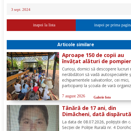
3 sept. 2024
inapoi la lista
inapoi pe prima pagin
Articole similare
Aproape 150 de copii au
învățat alături de pompier
botoșăneni, că siguranța
Curioși, dornici să descopere lucruri 
începe cu un gest simplu
nerăbdători să vadă autospecialele ș
echipamentele salvatorilor, cei mici,
participanți la școala de vară organi
de Parohia „Sf. Spiridon” din municip
Botoșani, au avut parte de o întâlnir
7 august 2026
Galerie foto
interactivă despre prevenirea situații
Tânără de 17 ani, din
urgență și...
Dimăcheni, dată dispărut
după ce a plecat voluntar
La data de 08.07.2026, polițiștii din 
acasă și nu a mai revenit
Secției de Poliție Rurală nr. 4 Doroh