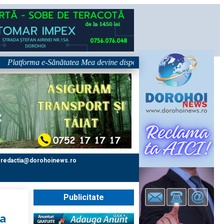
forma e-Sănătatea Mea devine disponibilă pe 1 septembrie: pacientul devi
redactia@dorohoinews.ro
Publicitate
na