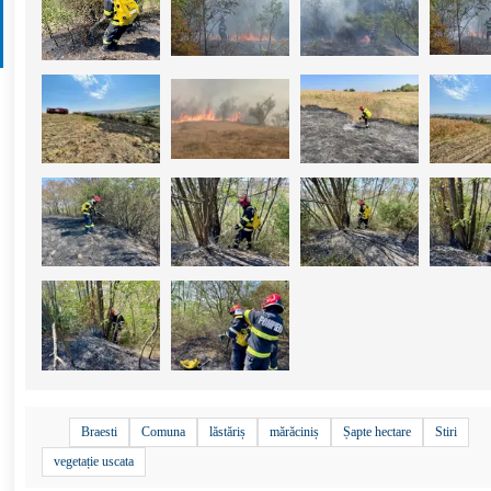
Braesti
Comuna
lăstăriș
mărăciniș
Șapte hectare
Stiri
vegetație uscata