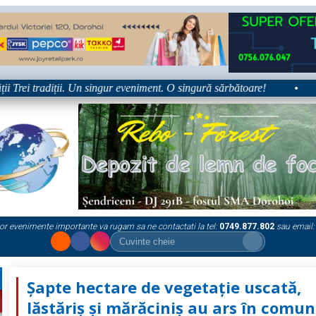
ei tradiții. Un singur eveniment. O singură sărbătoare!
•
Plat
or evenimente importante va rugam sa ne contactati la tel:
0749.877.802
sau email:
Șapte hectare de vegetație uscată,
lăstăriș și mărăciniș au ars în comu