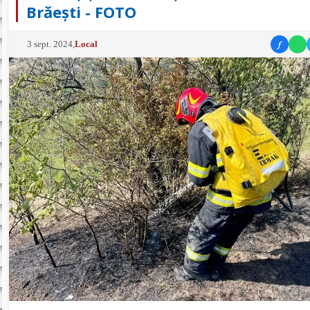
Brăești - FOTO
f
3 sept. 2024
,
Local