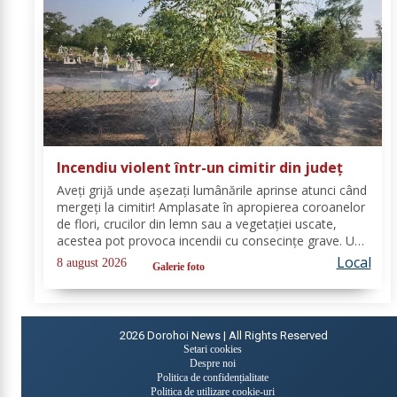
Incendiu violent într-un cimitir din județ
Aveți grijă unde așezați lumânările aprinse atunci când
mergeți la cimitir! Amplasate în apropierea coroanelor
de flori, crucilor din lemn sau a vegetației uscate,
acestea pot provoca incendii cu consecințe grave. Un
astfel de eveniment s-a produs ieri, în cimitirul din
Local
8 august 2026
Galerie foto
localitatea Ichimeni, comuna...
2026
Dorohoi News | All Rights Reserved
Setari cookies
Despre noi
Politica de confidențialitate
Politica de utilizare cookie-uri