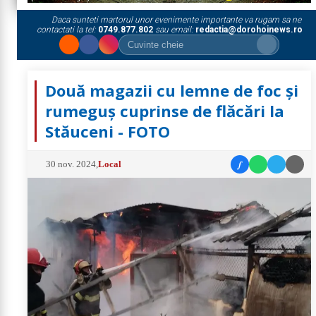
Daca sunteti martorul unor evenimente importante va rugam sa ne
contactati la tel:
0749.877.802
sau email:
redactia@dorohoinews.ro
Două magazii cu lemne de foc și
rumeguș cuprinse de flăcări la
Stăuceni - FOTO
f
30 nov. 2024
,
Local