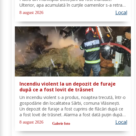
Ulterior, apa acumulată în curțile oamenilor s-a retras
pe carosabil. Pentru evacuarea apei, pompierii militari
Local
8 august 2026
din cadrul Detașamentului Botoșani au...
Incendiu violent la un depozit de furaje
după ce a fost lovit de trăsnet
Un incendiu violent s-a produs, noaptea trecută, într-o
gospodărie din localitatea Sârbi, comuna Vlăsinești.
Un depozit de furaje a fost cuprins de flăcări după ce
a fost lovit de trăsnet. Alarma a fost dată puțin după
ora 22:00. La caz s-au deplasat, în cel mai scurt timp,
Local
8 august 2026
Galerie foto
pompierii din cadrul...