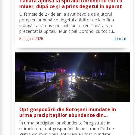
Tânără ajunsă la Spitalul Dorohoi cu tot cu
mixer, după ce și-a prins degetul în aparat
O femeie de 27 de ani a avut nevoie de ajutorul
pompierilor după ce degetul arătător de la mâna
stângă i-a rămas prins într-un mixer. Tânăra s-a
prezentat la Spitalul Municipal Dorohoi cu tot cu
aparatul electrocasnic, iar medicii au solicitat
Local
8 august 2026
intervenția salvatorilor. Pompierii din cadrul...
Opt gospodării din Botoșani inundate în
urma precipitațiilor abundente din
ultimele ore
În urma precipitațiilor abundente înregistrate în
ultimele ore, opt gospodării de pe strada Pod de
Piatră din municipiul Botoșani au fost inundate.