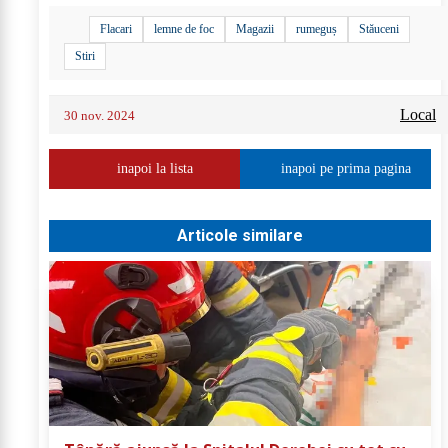
Flacari
lemne de foc
Magazii
rumeguș
Stăuceni
Stiri
Local
30 nov. 2024
inapoi la lista
inapoi pe prima pagina
Articole similare