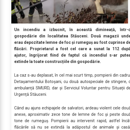
Un incendiu a izbucnit, în această dimineață, într-
gospodărie din localitatea Stăuceni. Două magazii und
erau depozitate lemne de foc și rumeguș au fost cuprinse d
flăcări. Proprietarul a fost cel care a sunat la 112 dup
ajutor, îngrijorat fiind de faptul că incendiul s-ar pute
extinde la toate construcțiile din gospodărie.
La caz s-au deplasat, în cel mai scurt timp, pompierii din cadru
Detașamentului Botoșani, cu două autospeciale de stingere, 
ambulanță SMURD, dar și Serviciul Voluntar pentru Situații d
Urgență Stăuceni.
Când au ajuns echipajele de salvatori, ardeau violent cele dou
anexe, aproximativ zece tone de lemne de foc și peste dou
tone de rumeguș. Pompierii au intervenit rapid, astfel încâ
flăcările să nu se extindă la adăpostul de animale și casă