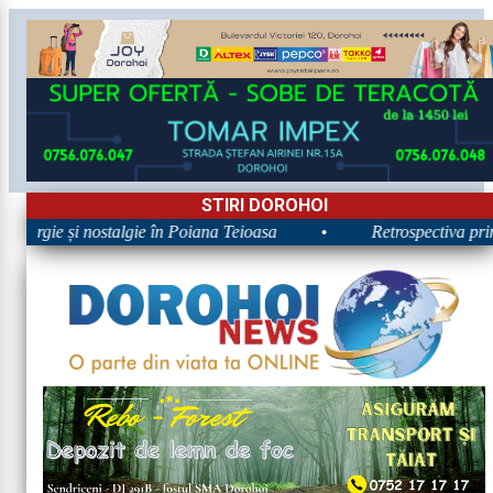
STIRI DOROHOI
Energie și nostalgie în Poiana Teioasa
•
Retrospectiva primei