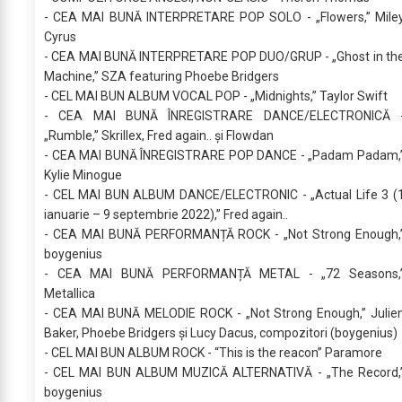
- CEA MAI BUNĂ INTERPRETARE POP SOLO - „Flowers,” Mile
Cyrus
- CEA MAI BUNĂ INTERPRETARE POP DUO/GRUP - „Ghost in th
Machine,” SZA featuring Phoebe Bridgers
- CEL MAI BUN ALBUM VOCAL POP - „Midnights,” Taylor Swift
- CEA MAI BUNĂ ÎNREGISTRARE DANCE/ELECTRONICĂ 
„Rumble,” Skrillex, Fred again.. și Flowdan
- CEA MAI BUNĂ ÎNREGISTRARE POP DANCE - „Padam Padam,
Kylie Minogue
- CEL MAI BUN ALBUM DANCE/ELECTRONIC - „Actual Life 3 (
ianuarie – 9 septembrie 2022),” Fred again..
- CEA MAI BUNĂ PERFORMANȚĂ ROCK - „Not Strong Enough,
boygenius
- CEA MAI BUNĂ PERFORMANȚĂ METAL - „72 Seasons,
Metallica
- CEA MAI BUNĂ MELODIE ROCK - „Not Strong Enough,” Julie
Baker, Phoebe Bridgers și Lucy Dacus, compozitori (boygenius)
- CEL MAI BUN ALBUM ROCK - “This is the reacon” Paramore
- CEL MAI BUN ALBUM MUZICĂ ALTERNATIVĂ - „The Record,
boygenius