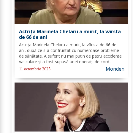
Actrița Marinela Chelaru a murit, la vârsta
de 66 de ani
Actrița Marinela Chelaru a murit, la vârsta de 66 de
ani, după ce s-a confruntat cu numeroase probleme
de sănătate. A suferit nu mai puțin de patru accidente
vasculare și a fost supusă unei operații de cord.
Actrița Marinela Chelaru suferise o operație pe inimă
Monden
11 octombrie 2025
și 4 AVC-uri. De asemenea, Marinela...