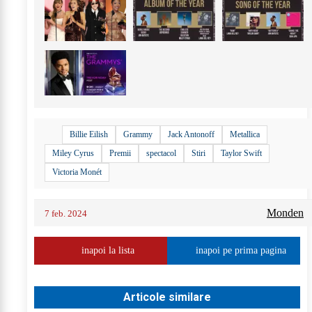
Billie Eilish
Grammy
Jack Antonoff
Metallica
Miley Cyrus
Premii
spectacol
Stiri
Taylor Swift
Victoria Monét
Monden
7 feb. 2024
inapoi la lista
inapoi pe prima pagina
Articole similare