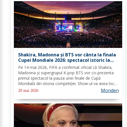
Shakira, Madonna și BTS vor cânta la finala
Cupei Mondiale 2026: spectacol istoric la
MetLife
Pe 14 mai 2026, FIFA a confirmat oficial că Shakira,
Madonna și supergrupul K-pop BTS vor co-prezenta
primul spectacol la pauza unei finale de Cupă
Mondială din istoria competiției. Show-ul va avea loc
pe 19 iulie 2026 la MetLife Stadium din New Jersey
Monden
20 mai 2026
(oficial „New York New Jersey Stadium" pe...