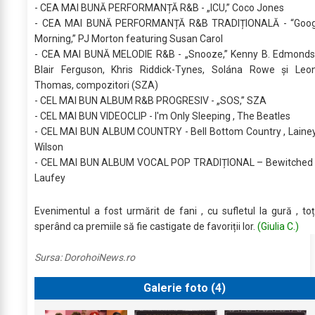
- CEA MAI BUNĂ PERFORMANȚĂ R&B - „ICU,” Coco Jones
- CEA MAI BUNĂ PERFORMANȚĂ R&B TRADIȚIONALĂ - “Goo
Morning,” PJ Morton featuring Susan Carol
- CEA MAI BUNĂ MELODIE R&B - „Snooze,” Kenny B. Edmonds
Blair Ferguson, Khris Riddick-Tynes, Solána Rowe și Leo
Thomas, compozitori (SZA)
- CEL MAI BUN ALBUM R&B PROGRESIV - „SOS,” SZA
- CEL MAI BUN VIDEOCLIP - I'm Only Sleeping , The Beatles
- CEL MAI BUN ALBUM COUNTRY - Bell Bottom Country , Laine
Wilson
- CEL MAI BUN ALBUM VOCAL POP TRADIȚIONAL – Bewitched 
Laufey
Evenimentul a fost urmărit de fani , cu sufletul la gură , toț
sperând ca premiile să fie castigate de favoriții lor.
(Giulia C.)
Sursa:
DorohoiNews.ro
Galerie foto (
4
)