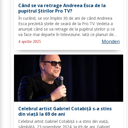
Când se va retrage Andreea Esca de la
pupitrul Știrilor Pro TV?
În curând, se vor împlini 30 de ani de când Andreea
Esca prezintă știrile de seară de la Pro TV. Vedeta a
anunțat când se va retrage de la pupitrul știrilor și ce
va face mai departe în televiziune. Iată ce planuri de
viitor are! Andreea Esca prezintă știrile de seară de la
Monden
4 aprilie 2025
Pro TV de 30 de ani, are...
Celebrul artist Gabriel Cotabiță s-a stins
din viață la 69 de ani
Celebrul artist Gabriel Cotabiță s-a stins din viață,
sâmbătă, 23 noiembrie 2024, la 69 de ani. Gabriel