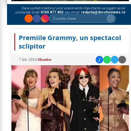
Daca sunteti martorul unor evenimente importante va rugam sa ne
contactati la tel:
0749.877.802
sau email:
redactia@dorohoinews.ro
Premiile Grammy, un spectacol
sclipitor
f
7 feb. 2024
,
Monden