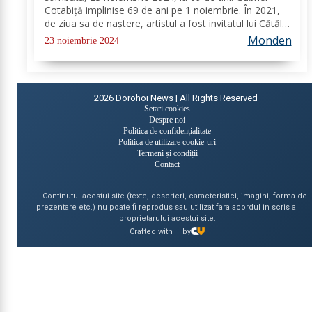
Cotabiță implinise 69 de ani pe 1 noiembrie. În 2021,
de ziua sa de naștere, artistul a fost invitatul lui Cătălin
Măruță. Solistul a vorbit despre problemele de
Monden
23 noiembrie 2024
sănătate cu care s-a confruntat...
2026
Dorohoi News | All Rights Reserved
Setari cookies
Despre noi
Politica de confidențialitate
Politica de utilizare cookie-uri
Termeni și condiții
Contact
Continutul acestui site (texte, descrieri, caracteristici, imagini, forma de
prezentare etc.) nu poate fi reprodus sau utilizat fara acordul in scris al
proprietarului acestui site.
Crafted with
by