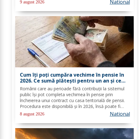
Cargus, au anunțat marți, 4 august, reprezentanții
National
9 august 2026
companiei. Companiile nu au anunțat...
Cum îți poți cumpăra vechime în pensie în
2026. Ce sumă plătești pentru un an și ce
documente trebuie depuse
Românii care au perioade fără contribuții la sistemul
public își pot completa vechimea în pensie prin
încheierea unui contract cu casa teritorială de pensii.
Procedura este disponibilă și în 2026, însă poate fi
folosită doar în condițiile prevăzute de lege. Costul
National
8 august 2026
depinde de salariul minim brut...