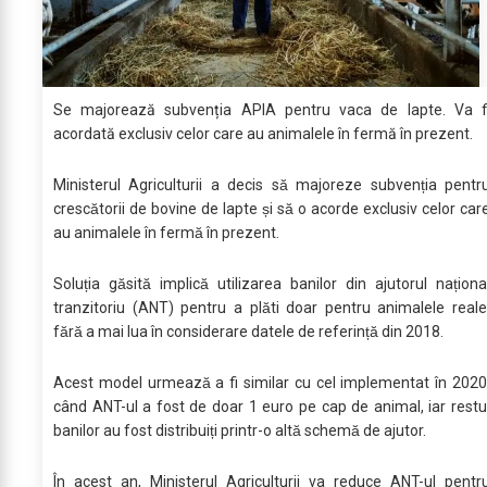
Se majorează subvenția APIA pentru vaca de lapte. Va f
acordată exclusiv celor care au animalele în fermă în prezent.
Ministerul Agriculturii a decis să majoreze subvenția pentr
crescătorii de bovine de lapte și să o acorde exclusiv celor car
au animalele în fermă în prezent.
Soluția găsită implică utilizarea banilor din ajutorul naționa
tranzitoriu (ANT) pentru a plăti doar pentru animalele reale
fără a mai lua în considerare datele de referință din 2018.
Acest model urmează a fi similar cu cel implementat în 2020
când ANT-ul a fost de doar 1 euro pe cap de animal, iar restu
banilor au fost distribuiți printr-o altă schemă de ajutor.
În acest an, Ministerul Agriculturii va reduce ANT-ul pentr