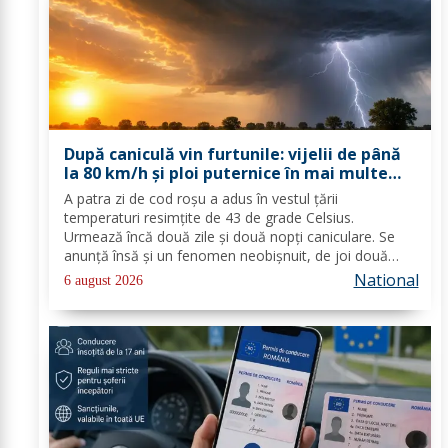
După caniculă vin furtunile: vijelii de până
la 80 km/h și ploi puternice în mai multe
zone
A patra zi de cod roşu a adus în vestul ţării
temperaturi resimţite de 43 de grade Celsius.
Urmează încă două zile şi două nopţi caniculare. Se
anunţă însă şi un fenomen neobişnuit, de joi două
alerte extreme vor fi în vigoare în acelaşi timp în mare
National
6 august 2026
parte din ţară: un cod de caniculă şi unul de...