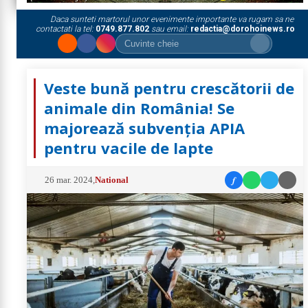
Daca sunteti martorul unor evenimente importante va rugam sa ne
contactati la tel:
0749.877.802
sau email:
redactia@dorohoinews.ro
Veste bună pentru crescătorii de
animale din România! Se
majorează subvenția APIA
pentru vacile de lapte
f
26 mar. 2024
,
National