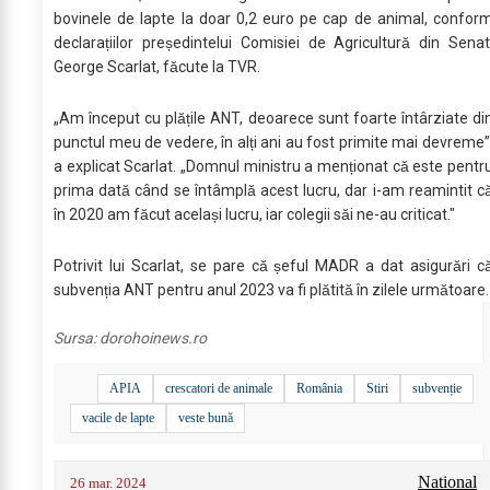
bovinele de lapte la doar 0,2 euro pe cap de animal, confor
declarațiilor președintelui Comisiei de Agricultură din Senat
George Scarlat, făcute la TVR.
„Am început cu plățile ANT, deoarece sunt foarte întârziate di
punctul meu de vedere, în alți ani au fost primite mai devreme”
a explicat Scarlat. „Domnul ministru a menționat că este pentr
prima dată când se întâmplă acest lucru, dar i-am reamintit ca
în 2020 am făcut același lucru, iar colegii săi ne-au criticat."
Potrivit lui Scarlat, se pare că șeful MADR a dat asigurări ca
subvenția ANT pentru anul 2023 va fi plătită în zilele următoare.
Sursa:
dorohoinews.ro
APIA
crescatori de animale
România
Stiri
subvenție
vacile de lapte
veste bună
National
26 mar. 2024