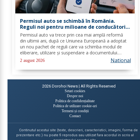
Permisul auto se schimbă în România.
Reguli noi pentru milioane de conducători
auto
Permisul auto va trece prin cea mai amplă reformă
din ultimii ani, după ce Uniunea Europeană a adoptat
un nou pachet de reguli care va schimba modul de
eliberare, utilizare și suspendare a documentului.
România va trebui să transpună noile prevederi în
National
2 august 2026
legislația națională până în 2028, iar cele...
2026
Dorohoi News | All Rights Reserved
Setari cookies
Despre noi
Politica de confidențialitate
Politica de utilizare cookie-uri
Termeni și condiții
Contact
Continutul acestui site (texte, descrieri, caracteristici, imagini, forma de
prezentare etc.) nu poate fi reprodus sau utilizat fara acordul in scris al