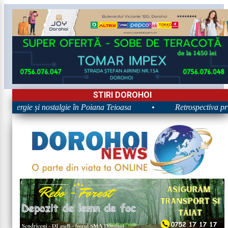
STIRI DOROHOI
 Energie și nostalgie în Poiana Teioasa
•
Retrospectiva prime