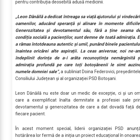
pentru contribuția deosebită adusă medicinii.
„Leon Dănăilă a dedicat întreaga sa viață ajutorului și vindecări
oamenilor, aducând speranță și alinare în momente dificile
Generozitatea și devotamentul său, fără a ține seama d
condiția socială a pacienților, sunt demne de toată admirația. E
a rămas întotdeauna autentic și umil, punând binele pacientulu
înaintea oricărei alte aspirații. La ceas aniversar, noi ne-a
îndeplinit dorința de a-i arăta recunoștința nemărginită ș
admirația profundă pe care toți botoșănenii le simt auzin
numele domniei sale”,
a subliniat Doina Federovici, președintel
Consiliului Județean și al organizației PSD Botoșani.
Leon Dănăilă nu este doar un medic de excepție, ci și un o
care a exemplificat înalta demnitate a profesiei sale pri
devotamentul și generozitatea de care a dat dovadă față d
fiecare pacient.
În acest moment special, liderii organizației PSD anunț
hotărârea lor fermă de a iniția un proiect educațional în onoare