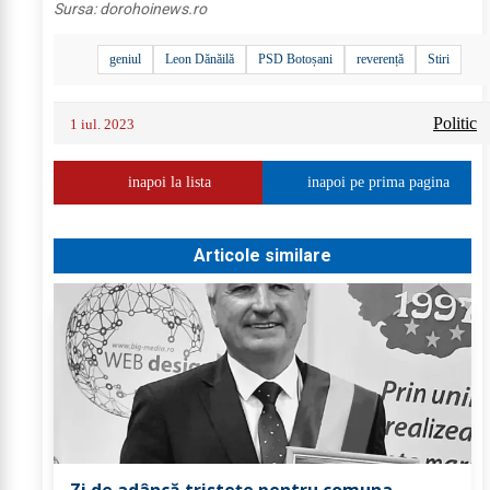
Sursa:
dorohoinews.ro
geniul
Leon Dănăilă
PSD Botoșani
reverență
Stiri
Politic
1 iul. 2023
inapoi la lista
inapoi pe prima pagina
Articole similare
Zi de adâncă tristețe pentru comuna