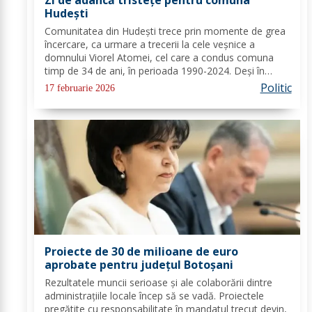
Hudești
Comunitatea din Hudești trece prin momente de grea
încercare, ca urmare a trecerii la cele veșnice a
domnului Viorel Atomei, cel care a condus comuna
timp de 34 de ani, în perioada 1990-2024. Deși în
ultima perioadă s-a confruntat cu probleme de
Politic
17 februarie 2026
sănătate, vestea dispariției sale a adus multă durere...
Proiecte de 30 de milioane de euro
aprobate pentru județul Botoșani
Rezultatele muncii serioase și ale colaborării dintre
administrațiile locale încep să se vadă. Proiectele
pregătite cu responsabilitate în mandatul trecut devin,