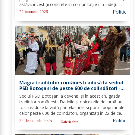
astăzi, investiții concrete în comunitățile din județul
Botoșani. Acestea vizează modernizarea iluminatului
Politic
22 ianuarie 2026
public, precum și extinderea...
Magia tradițiilor românești adusă la sediul
PSD Botoșani de peste 600 de colindători -
FOTO
Sediul PSD Botoșani a devenit, și în acest an, gazda
tradițiilor românești. Datinile și obiceiurile de iarnă au
fost readuse la viață prin glasurile și portul popular ale
celor peste 600 de colindători, organizați în 22 de cete
din întreg județul. Îmbrăcați în costume autentice,
Politic
22 decembrie 2025
Galerie foto
specifice...