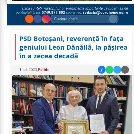
Daca sunteti martorul unor evenimente importante va rugam sa ne
contactati la tel:
0749.877.802
sau email:
redactia@dorohoinews.ro
PSD Botoșani, reverență în fața
geniului Leon Dănăilă, la pășirea
în a zecea decadă
f
1 iul. 2023
,
Politic