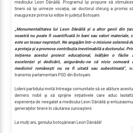
medicului Leon Dănăilă. Programul își propune să stimulez
tinerii să își urmeze vocația, iar doctorul chirurg a promis s
inaugureze prima lui ediție în județul Botoșani.
„Monumentalitatea lui Leon Dănăilă și a altor genii din țar
noastră nu poate fi cuantificată în bani sau valori materiale, c
este un tezaur neprețuit. Ne angajăm într-o misiune solemnă d
a proteja și a promova contribuția inestimabilă a doctorului. Pri
inițierea acestui proiect educațional, înălțăm o făclie 
excelenței și dedicării, asigurându-ne că nicio comoară 
medicinii românești nu va fi uitată sau subestimată”,
a
transmis parlamentarii PSD din Botoșani.
Liderii partidului invită întreaga comunitate să se alăture acestu
demers nobil și să sprijine inițiativele care aduc laolalt
experiența de neegalat a medicului Leon Dănăilă și entuziasmu
generațiilor tinere în căutarea cunoașterii.
La mulți ani, geniului botoșănean Leon Dănăilă!