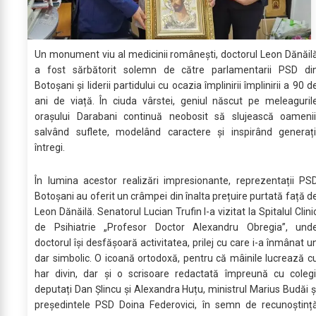
Un monument viu al medicinii românești, doctorul Leon Dănăil
a fost sărbătorit solemn de către parlamentarii PSD di
Botoșani și liderii partidului cu ocazia împlinirii împlinirii a 90 d
ani de viață. În ciuda vârstei, geniul născut pe meleaguril
orașului Darabani continuă neobosit să slujească oamenii
salvând suflete, modelând caractere și inspirând generați
întregi.
În lumina acestor realizări impresionante, reprezentații PS
Botoșani au oferit un crâmpei din înalta prețuire purtată față d
Leon Dănăilă. Senatorul Lucian Trufin l-a vizitat la Spitalul Clini
de Psihiatrie „Profesor Doctor Alexandru Obregia”, und
doctorul își desfășoară activitatea, prilej cu care i-a înmânat u
dar simbolic. O icoană ortodoxă, pentru că mâinile lucrează c
har divin, dar și o scrisoare redactată împreună cu colegi
deputați Dan Șlincu și Alexandra Huțu, ministrul Marius Budăi ș
președintele PSD Doina Federovici, în semn de recunoștinț