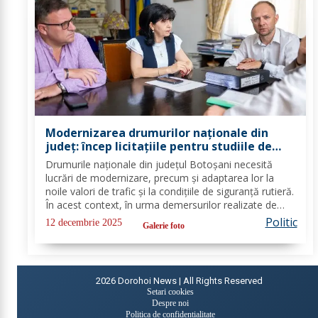
Modernizarea drumurilor naționale din
județ: încep licitațiile pentru studiile de
fezabilitate
Drumurile naționale din județul Botoșani necesită
lucrări de modernizare, precum și adaptarea lor la
noile valori de trafic și la condițiile de siguranță rutieră.
În acest context, în urma demersurilor realizate de
echipa PSD Botoșani, Direcția Regională de Drumuri
Politic
12 decembrie 2025
Galerie foto
și Poduri Iași a scos la...
2026
Dorohoi News | All Rights Reserved
Setari cookies
Despre noi
Politica de confidențialitate