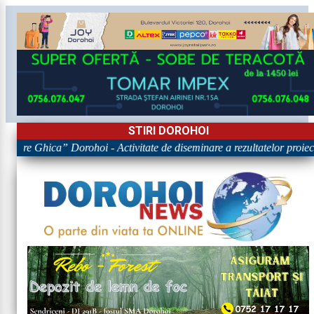
STIRI DOROHOI
igore Ghica” Dorohoi - Activitate de diseminare a rezultatelor pr