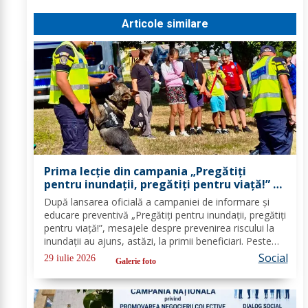
Articole similare
Prima lecție din campania „Pregătiți
pentru inundații, pregătiți pentru viață!” –
peste 100 de copii au învățat cum să se
După lansarea oficială a campaniei de informare și
protejeze în cazul inundațiilor
educare preventivă „Pregătiți pentru inundații, pregătiți
pentru viață!”, mesajele despre prevenirea riscului la
inundații au ajuns, astăzi, la primii beneficiari. Peste
100 de copii, participanți la tabăra de vară organizată
Social
29 iulie 2026
Galerie foto
la Biserica „Sfântul...