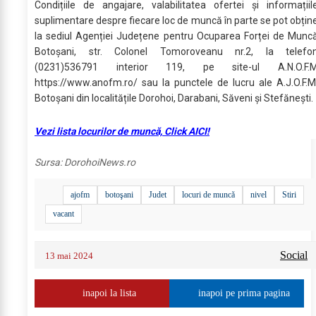
Condițiile de angajare, valabilitatea ofertei și informațiil
suplimentare despre fiecare loc de muncă în parte se pot obțin
la sediul Agenției Județene pentru Ocuparea Forței de Munc
Botoșani, str. Colonel Tomoroveanu nr.2, la telefo
(0231)536791 interior 119, pe site-ul A.N.O.F.
https://www.anofm.ro/ sau la punctele de lucru ale A.J.O.F.M
Botoșani din localitățile Dorohoi, Darabani, Săveni și Stefănești.
Vezi lista locurilor de muncă, Click AICI!
Sursa:
DorohoiNews.ro
ajofm
botoşani
Judet
locuri de muncă
nivel
Stiri
vacant
Social
13 mai 2024
inapoi la lista
inapoi pe prima pagina