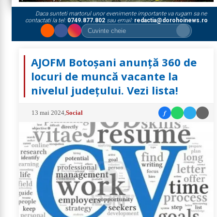
Daca sunteti martorul unor evenimente importante va rugam sa ne
contactati la tel:
0749.877.802
sau email:
redactia@dorohoinews.ro
AJOFM Botoșani anunță 360 de
locuri de muncă vacante la
nivelul județului. Vezi lista!
f
13 mai 2024
,
Social