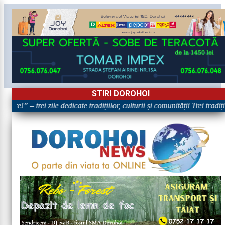
STIRI DOROHOI
are!” – trei zile dedicate tradițiilor, culturii și comunității Trei tradi