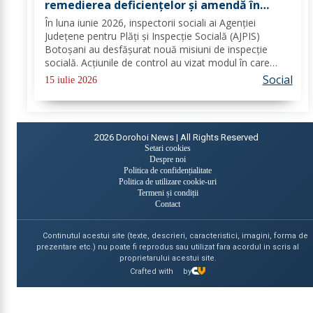
remedierea deficiențelor și amendă în
valoare de 80.000 lei aplicate de inspectorii
În luna iunie 2026, inspectorii sociali ai Agenției
sociali
Județene pentru Plăți și Inspecție Socială (AJPIS)
Botoșani au desfășurat nouă misiuni de inspecție
socială. Acțiunile de control au vizat modul în care
sunt respectate standardele minime de calitate în
Social
15 iulie 2026
serviciile sociale; evaluarea în vederea...
2026
Dorohoi News | All Rights Reserved
Setari cookies
Despre noi
Politica de confidențialitate
Politica de utilizare cookie-uri
Termeni și condiții
Contact
Continutul acestui site (texte, descrieri, caracteristici, imagini, forma de
prezentare etc.) nu poate fi reprodus sau utilizat fara acordul in scris al
proprietarului acestui site.
Crafted with
by