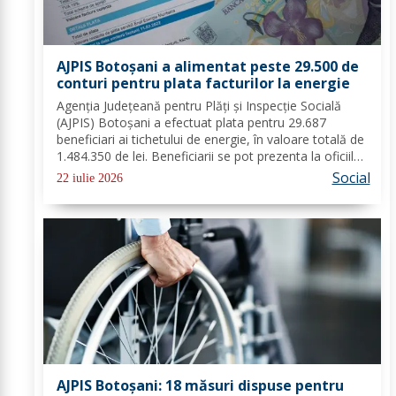
AJPIS Botoșani a alimentat peste 29.500 de
conturi pentru plata facturilor la energie
Agenția Județeană pentru Plăți și Inspecție Socială
(AJPIS) Botoșani a efectuat plata pentru 29.687
beneficiari ai tichetului de energie, în valoare totală de
1.484.350 de lei. Beneficiarii se pot prezenta la oficiile
poștale cu factura pentru a utiliza suma la plata
Social
22 iulie 2026
consumului de energie electrică...
AJPIS Botoșani: 18 măsuri dispuse pentru