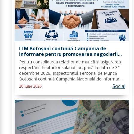
ITM Botoșani continuă Campania de
informare pentru promovarea negocierii
colective la nivelul angajatorilor din
Pentru consolidarea relațiilor de muncă și asigurarea
sectorul public și privat
respectării drepturilor salariaților, până la data de 31
decembrie 2026, Inspectoratul Teritorial de Muncă
Botoșani continuă Campania Națională de informare
pentru promovarea negocierilor colective la nivelul
Social
28 iulie 2026
angajatorilor din sectorul privat și...