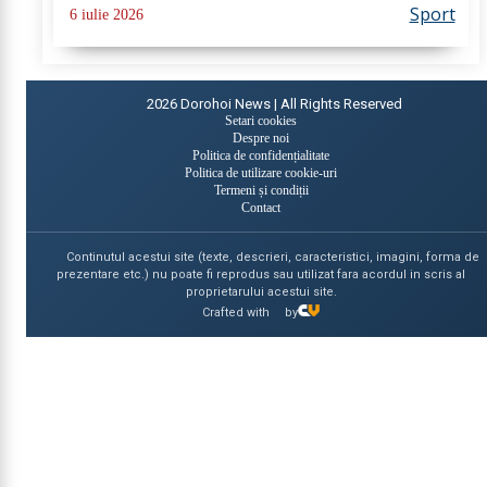
tricoul României și să se pregătească alături de cei
Sport
6 iulie 2026
mai valoroși antrenori ai...
2026
Dorohoi News | All Rights Reserved
Setari cookies
Despre noi
Politica de confidențialitate
Politica de utilizare cookie-uri
Termeni și condiții
Contact
Continutul acestui site (texte, descrieri, caracteristici, imagini, forma de
prezentare etc.) nu poate fi reprodus sau utilizat fara acordul in scris al
proprietarului acestui site.
Crafted with
by