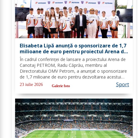
Elisabeta Lipă anunță o sponsorizare de 1,7
milioane de euro pentru proiectul Arena de
Canotaj PETROM
În cadrul conferinței de lansare a proiectului Arena de
Canotaj PETROM, Radu Căprău, membru al
Directoratului OMV Petrom, a anunțat o sponsorizare
de 1,7 milioane de euro pentru dezvoltarea acestui
proiect de mare însemnătate pentru canotajul și
Sport
23 iulie 2026
Galerie foto
sportul românesc. Investiția completează...