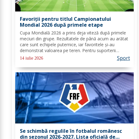
Favoriții pentru titlul Campionatului
Mondial 2026 după primele etape
Cupa Mondială 2026 a prins deja viteză după primele
meciuri din grupe. Rezultatele de până acum au arătat
care sunt echipele puternice, iar favoritele și-au
demonstrat valoarea pe teren. Pentru suporterii
români care urmăresc cu sufletul la gură fiecare
Sport
14 iulie 2026
partidă, acest turneu extins oferă deja semne...
Se schimbă regulile în fotbalul românesc
din sezonul 2026-2027. Lista oficială de