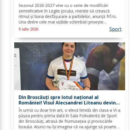
modificări prezentată de FRF
Sezonul 2026-2027 vine cu o serie de modificări
semnificative în Legile Jocului, menite să crească
ritmul şi buna desfăşurare a partidelor, anunţă frf.ro.
Una dintre cele mai vizibile schimbări priveşte
procedura înlocuirilor: jucătorii înlocuiţi au la dispoziţie
Sport
9 iulie 2026
doar zece secunde pentru a părăsi...
Din Broscăuți spre lotul național al
României! Visul Alecsandrei Liteanu devine
realitate
În urmă cu doar trei ani, o elevă timidă din clasa a VI-a
pășea pentru prima dată în Sala Polivalentă de Sport
din Broscăuți, atrasă de frumusețea și provocările
boxului. Atunci nu își imagina că va ajunge să poarte