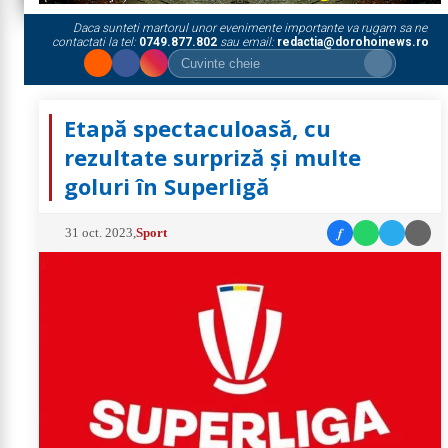
Daca sunteti martorul unor evenimente importante va rugam sa ne
contactati la tel:
0749.877.802
sau email:
redactia@dorohoinews.ro
Etapă spectaculoasă, cu
rezultate surpriză și multe
goluri în Superligă
f
31 oct. 2023
,
Sport