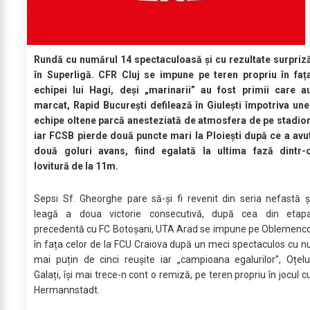
Rundă cu numărul 14 spectaculoasă și cu rezultate surpriz
în Superligă. CFR Cluj se impune pe teren propriu în faț
echipei lui Hagi, deși „marinarii” au fost primii care a
marcat, Rapid București defilează în Giulești împotriva une
echipe oltene parcă anesteziată de atmosfera de pe stadio
iar FCSB pierde două puncte mari la Ploiești după ce a avu
două goluri avans, fiind egalată la ultima fază dintr-
lovitură de la 11m.
Sepsi Sf. Gheorghe pare să-și fi revenit din seria nefastă ș
leagă a doua victorie consecutivă, după cea din etap
precedentă cu FC Botoșani, UTA Arad se impune pe Oblemenc
în fața celor de la FCU Craiova după un meci spectaculos cu n
mai puțin de cinci reușite iar „campioana egalurilor”, Oțelu
Galați, își mai trece-n cont o remiză, pe teren propriu în jocul c
Hermannstadt.