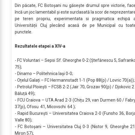
Din păcate, FC Botoșani nu găsește drumul spre victorie, fac
încă un joc lamentabil și este surclasată la scor de neprezentar
pe teren propriu, experimentata si pragmatica echipă 
Universității Cluj plecând acasă de pe Municipal cu toat
punctele.
Rezultatele etapei a XIV-a
- FC Voluntari – Sepsi Sf. Gheorghe 0-2 (Ștefănescu 5, Safrank
75);
- Dinamo – Politehnica Iași 0-0;
- Oțelul Galați – FC Hermannstadt 1-1 (Pop 88(p) / Lovric 70(a));
- Petrolul Ploiești – FCSB 2-2 (Jair 70, Grozav 90(p) / Djokovic 2 
Băluță 49);
- FCU Craiova – UTA Arad 2-3 (Chițu 29, van Durmen 60 / Fabr
37(p), Ofosu 41, Micovschi 64 );
- Rapid București – Universitatea Craiova 2-0 (Funsho 36, Borj
Valle 80);
- FC Botoșani – Universitatea Cluj 0-3 (Nistor 9, Gheorghe 21
Miron 57);