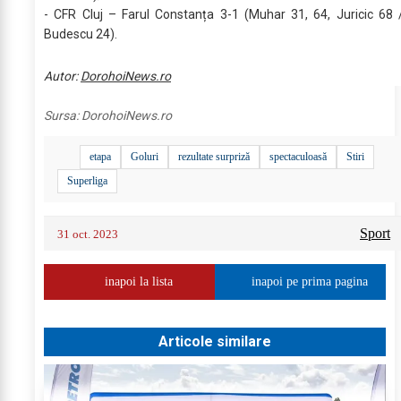
- CFR Cluj – Farul Constanța 3-1 (Muhar 31, 64, Juricic 68 
Budescu 24).
Autor:
DorohoiNews.ro
Sursa:
DorohoiNews.ro
etapa
Goluri
rezultate surpriză
spectaculoasă
Stiri
Superliga
Sport
31 oct. 2023
inapoi la lista
inapoi pe prima pagina
Articole similare