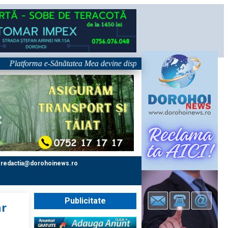
tforma e-Sănătatea Mea devine disponibilă pe 1 septembrie: pacientul dev
redactia@dorohoinews.ro
Publicitate
ar