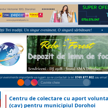
Trei tradiții. Un singur eveniment. O singură sărbătoare!
•
Pla
or evenimente importante va rugam sa ne contactati la tel:
0749.877.802
sau email:
Centru de colectare cu aport volunt
(cav) pentru municipiul Dorohoi