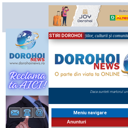
STIRI DOROHOI
în Sărbătoare!” – trei zile dedicate tradițiilor, culturii și comunității 
Daca sunteti martorul un
Meniu navigare
Anunturi