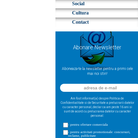
Social
Cultura
Contact
Abonare Newsletter
Aboneaza-te la newsletter pentru a primi cele
mai noi stiri!
Am fost informat(a) despre Politica de
Confidentialitate si de Securitate a prelucrarii datelor
cu caracter personal, declar ca am peste 16 ani si
sunt de acord cu prelucrarea datelor cu caracter
personal:
- pentru ofertare comerciala
- pentru activitati promotionale: concursuri,
reclame, publicitate