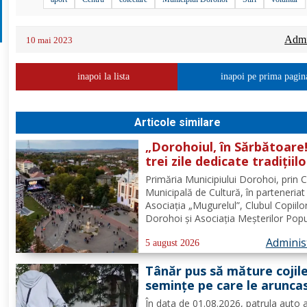
Admin
10 mai 2023
inapoi la lista
inapoi pe prima pagin
Articole similare
„Dorohoiul, în Sărbătoare!
trei zile dedicate tradițiilo
culturii și comunității Trei
Primăria Municipiului Dorohoi, prin 
tradiții. Un singur evenim
Municipală de Cultură, în parteneriat
O singură sărbătoare!
Asociația „Mugurelul”, Clubul Copiilo
Dorohoi și Asociația Meșterilor Popu
din Moldova – Iași, invită întreaga
Adminis
comunitate să participe, în perioada
5 august 2026
30 august 2026, la evenimentul
Tânăr pus să măture cojil
„Dorohoiul, în Sărbătoare!”....
seminţe pe care le arunca
direct pe pavaj. Poliţia Lo
În data de 01.08.2026, patrula auto 