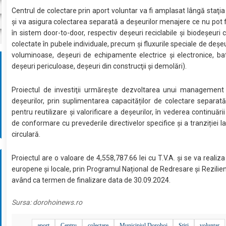
Centrul de colectare prin aport voluntar va fi amplasat lângă staţia
şi va asigura colectarea separată a deșeurilor menajere ce nu pot f
în sistem door-to-door, respectiv deșeuri reciclabile și biodeşeuri c
colectate în pubele individuale, precum și fluxurile speciale de deșe
voluminoase, deșeuri de echipamente electrice și electronice, bat
deșeuri periculoase, deșeuri din construcţii și demolări).
Proiectul de investiţii urmăreşte dezvoltarea unui management e
deșeurilor, prin suplimentarea capacităților de colectare separată
pentru reutilizare și valorificare a deșeurilor, în vederea continuări
de conformare cu prevederile directivelor specifice și a tranziției 
circulară.
Proiectul are o valoare de 4,558,787.66 lei cu T.V.A. şi se va realiz
europene şi locale, prin Programul Național de Redresare și Rezilie
având ca termen de finalizare data de 30.09.2024.
Sursa:
dorohoinews.ro
aport
Centru
colectare
Municipiul Dorohoi
Stiri
voluntar