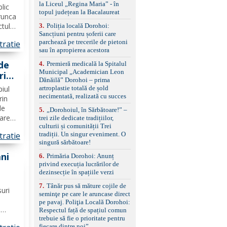
standard Euro 6 Trapă
e
la Liceul „Regina Maria” - în
blic
panoramică, geamuri
topul județean la Bacalaureat
ie o
runca
spate fumurii Carlig de
remorcare Bonus: -
ctul
3
.
Poliția locală Dorohoi:
Covorașe textile montate
Sancțiuni pentru șoferii care
ă
pe mașină. -Ofer și un
parchează pe trecerile de pietoni
tratie
ția și
set de covorașe din
sau în apropierea acestora
..
cauciuc/pvc. -Se vinde
de
4
.
Premieră medicală la Spitalul
împreună cu un set de
Municipal „Academician Leon
ri
anvelope de iarnă.
Dănăilă” Dorohoi – prima
n
artroplastie totală de șold
piul
necimentată, realizată cu succes
rin
de
5
.
„Dorohoiul, în Sărbătoare!” –
zare
trei zile dedicate tradițiilor,
culturii și comunității Trei
in
tradiții. Un singur eveniment. O
tratie
singură sărbătoare!
 O
ani
6
.
Primăria Dorohoi: Anunț
privind execuția lucrărilor de
dezinsecție în spațiile verzi
 de
7
.
Tânăr pus să măture cojile de
șani
suri
seminţe pe care le aruncase direct
pe pavaj. Poliţia Locală Dorohoi:
i
Respectul față de spațiul comun
trebuie să fie o prioritate pentru
 unui
fiecare dintre noi”