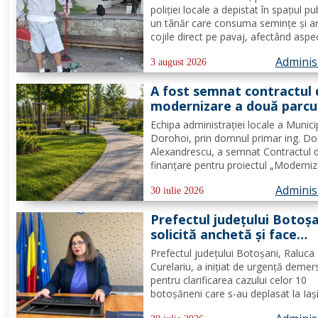
Dorohoi: Respectul față d
poliției locale a depistat în spațiul pu
spațiul comun trebuie să f
un tânăr care consuma semințe și a
prioritate pentru fiecare
cojile direct pe pavaj, afectând aspe
dintre noi”
domeniului public. Având în vedere c
Adminis
prioritatea Poliției Locale este preven
3 august 2026
educarea spiritului civic, polițiștii l-au.
A fost semnat contractul 
modernizare a două parcu
din municipiul Dorohoi pri
Echipa administrației locale a Munici
fonduri europene
Dorohoi, prin domnul primar ing. Do
Alexandrescu, a semnat Contractul 
finanțare pentru proiectul „Moderni
spații verzi în municipiul Dorohoi", pr
Adminis
Programul Regional 2021–2027 -
30 iulie 2026
Prioritatea de investiții 3. Nord-Est -
Prefectul județului Botoș
regiune durabilă, mai...
solicită anchetă și face
demersuri pentru donarea
Prefectul județului Botoșani, Raluca
trombocite direct la Boto
Curelariu, a inițiat de urgență demer
în cazul adolescentului din
pentru clarificarea cazului celor 10
Tudora
botoșăneni care s-au deplasat la Iaș
pentru a dona trombocite în sprijinul