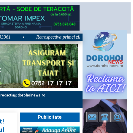
•
Retrospectiva primei zile la Zilele Nordului 2026: Dezbater
redactia@dorohoinews.ro
Publicitate
t!
ul