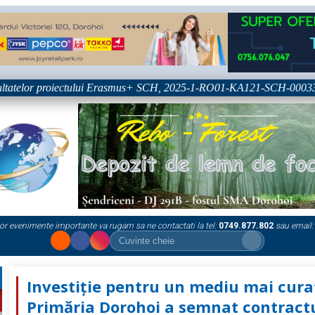
tatelor proiectului Erasmus+ SCH, 2025-1-RO01-KA121-SCH-000333361
or evenimente importante va rugam sa ne contactati la tel:
0749.877.802
sau email:
Investiție pentru un mediu mai cura
Primăria Dorohoi a semnat contract