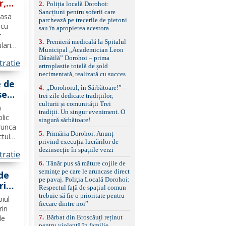
r,
2
.
Poliția locală Dorohoi:
reglaj lombar electric
Sancțiuni pentru șoferii care
pentru șofer și pasager
Casa
parchează pe trecerile de pietoni
Volan multifuncțional
ent.
 cu
sau în apropierea acestora
îmbrăcat în piele, cu
r
padele pentru schimbarea
3
.
Premieră medicală la Spitalul
lari
treptelor Adaptive cruise
Municipal „Academician Leon
control, asistent
Dănăilă” Dorohoi – prima
schimbare bandă și
tratie
 28–
artroplastie totală de șold
menținere bandă Faruri
necimentată, realizată cu succes
bi-xenon adaptive cu
e de
funcție Cornering,
4
.
„Dorohoiul, în Sărbătoare!” –
se
asistent fază lungă
trei zile dedicate tradițiilor,
automată , lumini de zi
cală
culturii și comunității Trei
a
LED, proiectoare ceață
tradiții. Un singur eveniment. O
e
blic
LED, spălătoare faruri
singură sărbătoare!
ie o
Senzori parcare
runca
5
.
Primăria Dorohoi: Anunț
față/spate, cameră
ctul
privind execuția lucrărilor de
marșarier Keyless entry
ă
dezinsecție în spațiile verzi
& start, geamuri electrice
tratie
ția și
față/spate, oglinzi
6
.
Tânăr pus să măture cojile de
..
electrice, încălzite și
seminţe pe care le aruncase direct
de
rabatabile Sistem hands-
pe pavaj. Poliţia Locală Dorohoi:
free, Bluetooth, USB
ri
Respectul față de spațiul comun
Sistem start/stop, frână
n
trebuie să fie o prioritate pentru
piul
de parcare electrică,
fiecare dintre noi”
anvelope vară runflat
rin
Control presiune pneuri,
7
.
Bărbat din Broscăuți reținut
de
filtru de particule,
pentru violență în familie