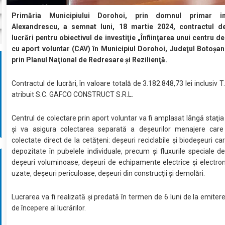
Primăria Municipiului Dorohoi, prin domnul primar i
Alexandrescu, a semnat luni, 18 martie 2024, contractul d
lucrări pentru obiectivul de investiţie „Înfiinţarea unui centru d
cu aport voluntar (CAV) în Municipiul Dorohoi, Judeţul Botoşani
prin Planul Naţional de Redresare şi Rezilienţă.
Contractul de lucrări, în valoare totală de 3.182.848,73 lei inclusiv T.
atribuit S.C. GAFCO CONSTRUCT S.R.L.
Centrul de colectare prin aport voluntar va fi amplasat lângă staţia
şi va asigura colectarea separată a deșeurilor menajere care
colectate direct de la cetățeni: deșeuri reciclabile și biodeșeuri ca
depozitate în pubelele individuale, precum și fluxurile speciale d
deșeuri voluminoase, deșeuri de echipamente electrice și electroni
uzate, deșeuri periculoase, deșeuri din construcții și demolări.
Lucrarea va fi realizată și predată în termen de 6 luni de la emitere
de începere al lucrărilor.