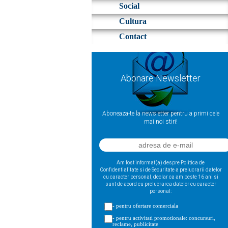
Social
Cultura
Contact
Abonare Newsletter
Aboneaza-te la newsletter pentru a primi cele
mai noi stiri!
Am fost informat(a) despre Politica de
Confidentialitate si de Securitate a prelucrarii datelor
cu caracter personal, declar ca am peste 16 ani si
sunt de acord cu prelucrarea datelor cu caracter
personal:
- pentru ofertare comerciala
- pentru activitati promotionale: concursuri,
reclame, publicitate