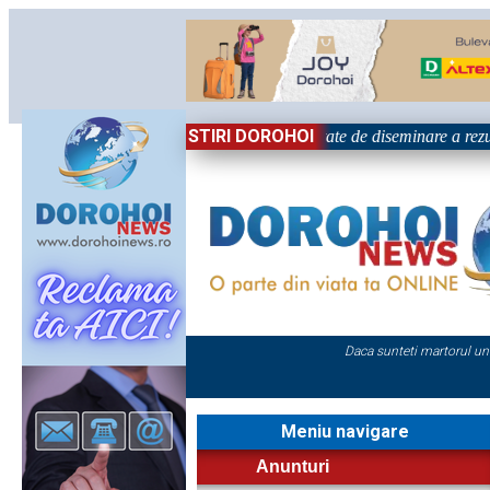
STIRI DOROHOI
țional „Grigore Ghica” Dorohoi - Activitate de diseminare a rezul
Daca sunteti martorul un
Meniu navigare
Anunturi