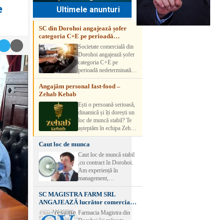
e
Ultimele anunturi
SC din Dorohoi angajează șofer
categoria C+E pe perioadă
nedeterminată
Societate comercială din
Dorohoi angajează șofer
categoria C+E pe
perioadă nedeterminată.
Candidatul trebuie să
Angajăm personal fast-food –
aibă experiență și atestat
Zehab Kebab
transport marfă. Pentru
detalii, vă rog să sunați la
Ești o persoană serioasă,
numărul de telefon.
dinamică și îți dorești un
loc de muncă stabil? Te
așteptăm în echipa Zehab
Kebab! Posturi
Caut loc de munca
disponibile: -
SHAORMAR AJUTOR
Caut loc de muncă stabil
BUCATAR 2/posturi -
,cu contract în Dorohoi.
LUCRATOR
Am experiență în
COMERCIAL
management,
VANZATOR /2 posturi
contabilitate, ospătărie .
OFERIM : Contract de
SC MAGISTRA FARM SRL
Rog seriozitate
muncă Program flexibil
ANGAJEAZĂ lucrător comercial –
Salariu motivant, în
DOROHOI
Farmacia Magistra din
funcție de experienț