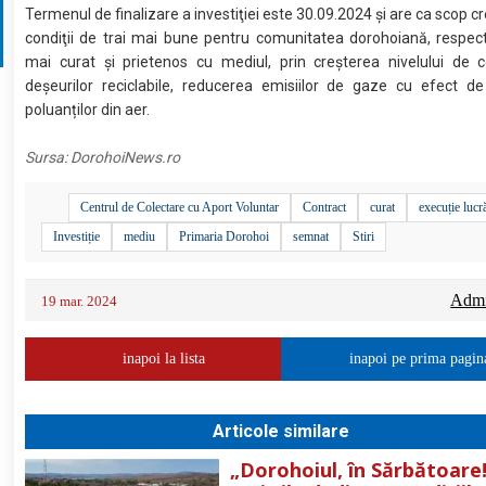
Termenul de finalizare a investiţiei este 30.09.2024 şi are ca scop c
condiţii de trai mai bune pentru comunitatea dorohoiană, respec
mai curat şi prietenos cu mediul, prin creșterea nivelului de c
deșeurilor reciclabile, reducerea emisiilor de gaze cu efect de
poluanților din aer.
Sursa:
DorohoiNews.ro
Centrul de Colectare cu Aport Voluntar
Contract
curat
execuție lucr
Investiție
mediu
Primaria Dorohoi
semnat
Stiri
Admin
19 mar. 2024
inapoi la lista
inapoi pe prima pagin
Articole similare
„Dorohoiul, în Sărbătoare!