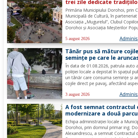
trei zile dedicate tradițiilo
culturii și comunității Trei
Primăria Municipiului Dorohoi, prin 
tradiții. Un singur evenim
Municipală de Cultură, în parteneriat
O singură sărbătoare!
Asociația „Mugurelul”, Clubul Copiilo
Dorohoi și Asociația Meșterilor Popu
din Moldova – Iași, invită întreaga
Adminis
comunitate să participe, în perioada
5 august 2026
30 august 2026, la evenimentul
Tânăr pus să măture cojil
„Dorohoiul, în Sărbătoare!”....
seminţe pe care le arunca
direct pe pavaj. Poliţia Lo
În data de 01.08.2026, patrula auto 
Dorohoi: Respectul față d
poliției locale a depistat în spațiul pu
spațiul comun trebuie să f
un tânăr care consuma semințe și a
prioritate pentru fiecare
cojile direct pe pavaj, afectând aspe
dintre noi”
domeniului public. Având în vedere c
Adminis
prioritatea Poliției Locale este preven
3 august 2026
educarea spiritului civic, polițiștii l-au.
A fost semnat contractul 
modernizare a două parcu
din municipiul Dorohoi pri
Echipa administrației locale a Munici
fonduri europene
Dorohoi, prin domnul primar ing. Do
Alexandrescu, a semnat Contractul 